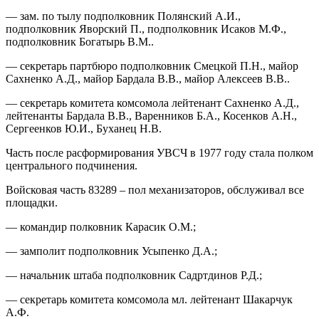
— зам. по тылу подполковник Полянский А.И.,
подполковник Яворский П., подполковник Исаков М.Ф.,
подполковник Богатырь В.М..
— секретарь партбюро подполковник Смецкой П.Н., майор
Сахненко А.Д., майор Бардала В.В., майор Алексеев В.В..
— секретарь комитета комсомола лейтенант Сахненко А.Д.,
лейтенанты Бардала В.В., Варенников Б.А., Косенков А.Н.,
Сергеенков Ю.И., Буханец Н.В.
Часть после расформирования УВСЧ в 1977 году стала полком
центрального подчинения.
Войсковая часть 83289 – пол механизаторов, обслуживал все
площадки.
— командир полковник Карасик О.М.;
— замполит подполковник Усыпенко Д.А.;
— начальник штаба подполковник Садртдинов Р.Д.;
— секретарь комитета комсомола мл. лейтенант Шакарчук
А.Ф.