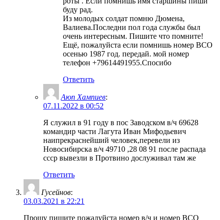
роты . Если помнишь имя старшины пиши
буду рад.
Из молодых солдат помню Дюмена,
Валиева.Последни пол года службы был
очень интересным. Пишите что помните!
Ещё, пожалуйста если помнишь номер ВСО
осенью 1987 год. передай. мой номер
телефон +79614491955.Спосибо
Ответить
Аюп Хампиев
:
07.11.2022 в 00:52
Я служил в 91 году в пос Заводском в/ч 69628
командир части Лагута Иван Мифодьевич
наипрекраснейший человек,перевели из
Новосибирска в/ч 49710 ,28 08 91 после распада
ссср вывезли в Протвино дослуживал там же
Ответить
Гусейнов
:
03.03.2021 в 22:21
Прошу пишите пожалуйста номер в/ч и номер ВСО