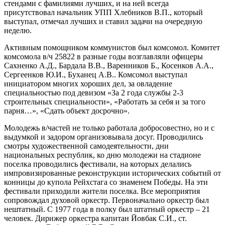
стендами с фамилиями лучших, и на ней всегда
присутствовал начальник УПП Хлебников В.П., который
выступал, отмечал лучших и ставил задачи на очередную
неделю.
Активным помощником коммунистов был комсомол. Комитет
комсомола в/ч 25822 в разные годы возглавляли офицеры
Сахненко А.Д., Бардала В.В., Варенников Б., Косенков А.А.,
Сергеенков Ю.И., Буханец А.В.. Комсомол выступал
инициатором многих хороших дел, за овладение
специальностью под девизом «За 2 года службы 2-3
строительных специальности», «Работать за себя и за того
парня…», «Сдать объект досрочно».
Молодежь в/частей не только работала добросовестно, но и с
выдумкой и задором организовывала досуг. Проводились
смотры художественной самодеятельности, дни
национальных республик, ко дню молодежи на стадионе
поселка проводились фестивали, на которых делались
импровизированные реконструкции исторических событий от
конницы до купола Рейхстага со знаменем Победы. На эти
фестивали приходили жители поселка. Все мероприятия
сопровождал духовой оркестр. Первоначально оркестр был
нештатный. С 1977 года в полку был штатный оркестр – 21
человек. Дирижер оркестра капитан Йовбак С.И., ст.