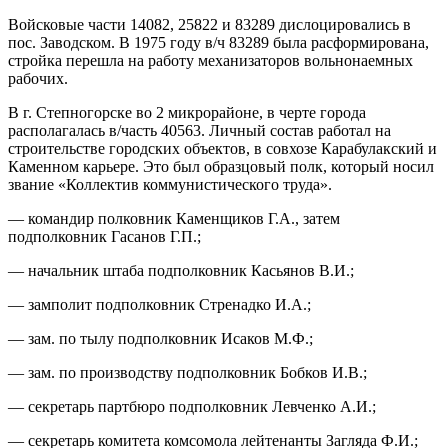
Войсковые части 14082, 25822 и 83289 дислоцировались в
пос. Заводском. В 1975 году в/ч 83289 была расформирована,
стройка перешла на работу механизаторов вольнонаемных
рабочих.
В г. Степногорске во 2 микрорайоне, в черте города
располагалась в/часть 40563. Личный состав работал на
строительстве городских объектов, в совхозе Карабулакский и
Каменном карьере. Это был образцовый полк, который носил
звание «Коллектив коммунистического труда».
— командир полковник Каменщиков Г.А., затем
подполковник Гасанов Г.П.;
— начальник штаба подполковник Касьянов В.И.;
— замполит подполковник Стренадко И.А.;
— зам. по тылу подполковник Исаков М.Ф.;
— зам. по производству подполковник Бобков И.В.;
— секретарь партбюро подполковник Левченко А.И.;
— секретарь комитета комсомола лейтенанты Загляда Ф.И.;