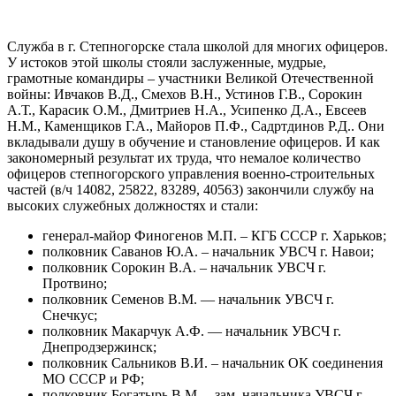
Служба в г. Степногорске стала школой для многих офицеров.
У истоков этой школы стояли заслуженные, мудрые,
грамотные командиры – участники Великой Отечественной
войны: Ивчаков В.Д., Смехов В.Н., Устинов Г.В., Сорокин
А.Т., Карасик О.М., Дмитриев Н.А., Усипенко Д.А., Евсеев
Н.М., Каменщиков Г.А., Майоров П.Ф., Садртдинов Р.Д.. Они
вкладывали душу в обучение и становление офицеров. И как
закономерный результат их труда, что немалое количество
офицеров степногорского управления военно-строительных
частей (в/ч 14082, 25822, 83289, 40563) закончили службу на
высоких служебных должностях и стали:
генерал-майор Финогенов М.П. – КГБ СССР г. Харьков;
полковник Саванов Ю.А. – начальник УВСЧ г. Навои;
полковник Сорокин В.А. – начальник УВСЧ г.
Протвино;
полковник Семенов В.М. — начальник УВСЧ г.
Снечкус;
полковник Макарчук А.Ф. — начальник УВСЧ г.
Днепродзержинск;
полковник Сальников В.И. – начальник ОК соединения
МО СССР и РФ;
полковник Богатырь В.М. – зам. начальника УВСЧ г.