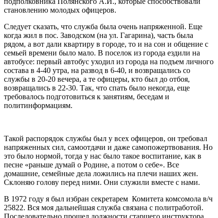
подполковника Полянского А.И., которые способствовали
становлению молодых офицеров.
Следует сказать, что служба была очень напряженной. Еще
когда жил в пос. Заводском (на ул. Гагарина), часть была
рядом, а вот дали квартиру в городе, то и на сон и общение с
семьей времени было мало. В поселок из города ездили на
автобусе: первый автобус уходил из города на подъем личного
состава в 4-40 утра, на развод в 6-40, и возвращались со
службы в 20-20 вечера, а те офицеры, кто был до отбоя,
возвращались в 22-30. Так, что спать было некогда, еще
требовалось подготовиться к занятиям, беседам и
политинформациям.
Такой распорядок службы был у всех офицеров, он требовал
напряженных сил, самоотдачи и даже самопожертвования. Но
это было нормой, тогда у нас было такое воспитание, как в
песне «раньше думай о Родине, а потом о себе». Все
домашние, семейные дела ложились на плечи наших жен.
Склоняю голову перед ними. Они служили вместе с нами.
В 1972 году я был избран секретарем Комитета комсомола в/ч
25822. Вся моя дальнейшая служба связана с политработой.
Последовательно прошел должности старшего инструктора