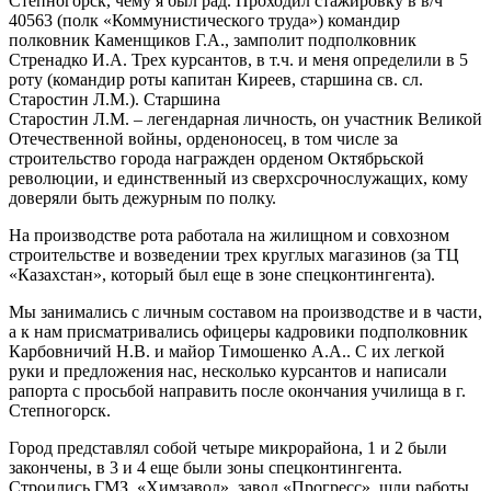
Степногорск, чему я был рад. Проходил стажировку в в/ч
40563 (полк «Коммунистического труда») командир
полковник Каменщиков Г.А., замполит подполковник
Стренадко И.А. Трех курсантов, в т.ч. и меня определили в 5
роту (командир роты капитан Киреев, старшина св. сл.
Старостин Л.М.). Старшина
Старостин Л.М. – легендарная личность, он участник Великой
Отечественной войны, орденоносец, в том числе за
строительство города награжден орденом Октябрьской
революции, и единственный из сверхсрочнослужащих, кому
доверяли быть дежурным по полку.
На производстве рота работала на жилищном и совхозном
строительстве и возведении трех круглых магазинов (за ТЦ
«Казахстан», который был еще в зоне спецконтингента).
Мы занимались с личным составом на производстве и в части,
а к нам присматривались офицеры кадровики подполковник
Карбовничий Н.В. и майор Тимошенко А.А.. С их легкой
руки и предложения нас, несколько курсантов и написали
рапорта с просьбой направить после окончания училища в г.
Степногорск.
Город представлял собой четыре микрорайона, 1 и 2 были
закончены, в 3 и 4 еще были зоны спецконтингента.
Строились ГМЗ, «Химзавод», завод «Прогресс», шли работы