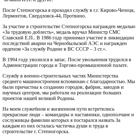
После Степногорска я проходил службу в г.г. Кирово-Чепецк,
Лермонтов, Свердловск-44, Протвино.
За участие в строительстве Степногорска награжден медалью
«За трудовую доблесть», медаль вручал Министр СМС
Славский Е.П.. В 1986 году принимал участие в ликвидации
последствий аварии на Чернобыльской АЭС и награжден
орденом «За службу Родине в ВС СССР – 3 ст.».
В 1994 году уволился в запас. После увольнения трудился в
Администрации города и Торгово-промышленной палате.
Службу в военно-строительных частях Министерства
среднего машиностроения вспоминаю с благодарностью. Мы
были причастны к созданию городов, фабрик, заводов и
научных центров, мы работали на реализации больших
проектов нашей великой Родины.
На моем служебном и жизненном пути встретились
прекрасные люди – командиры и наставники, однополчане и
сослуживцы фамилии которых я постарался назвать За
каждым из них осталась частичка души и труда в
строительстве г. Степногорска.