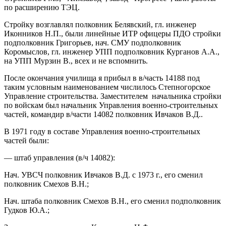
по расширению ТЭЦ.
Стройку возглавлял полковник Белявский, гл. инженер
Иконников Н.П., были линейные ИТР офицеры ПДО стройки
подполковник Григорьев, нач. СМУ подполковник
Коромыслов, гл. инженер УПП подполковник Курганов А.А.,
на УПП Мурзин В., всех и не вспомнить.
После окончания училища я прибыл в в/часть 14188 под
таким условным наименованием числилось Степногорское
Управление строительства. Заместителем начальника стройки
по войскам был начальник Управления военно-строительных
частей, командир в/части 14082 полковник Ивчаков В.Д..
В 1971 году в составе Управления военно-строительных
частей были:
— штаб управления (в/ч 14082):
Нач. УВСЧ полковник Ивчаков В.Д. с 1973 г., его сменил
полковник Смехов В.Н.;
Нач. штаба полковник Смехов В.Н., его сменил подполковник
Гудков Ю.А.;