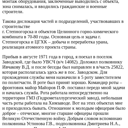
монтаж оборудования, заключенные выводились с объекта,
зона снималась, и вводились гражданские и военные
строители.
Такова дислокация частей и подразделений, участвовавших в
строительстве
г. Степногорска и объектов Целинного горно-химического
комбината в 70-80 годы. Основная цель и задача г.
Степногорска и ЦГХК – добыча и переработка урана,
реализация атомного проекта страны.
Прибыв в августе 1971 года в город, я поехал в поселок
Заводской, где было УВСЧ (в/ч 14082). Доложил полковнику
Ивчакову В.Д. и после беседы был направлен в в/часть 25822,
которая располагалась здесь же в пос. Заводском. Для
прохождения службы меня назначили в 5 роту заместителем
по политчасти. В роте был принят хорошо. Командир роты –
фронтовик майор Майоров П.Ф. поставил передо мной задачи
и началась служба. Рота работала непосредственно на
территории ГМЗ (Гидрометаллургический завод), небольшая
часть роты работала на Химзаводе. Вот на этих объектах мне
и приходилось бывать. Отношение к молодым офицерам было
доброе – отеческое, многие старшие офицеры прошли
Великую Отечественную войну. Добрым словом вспоминаю
полковника Устинова Г.В., подполковника Дмитриева Н.А.,