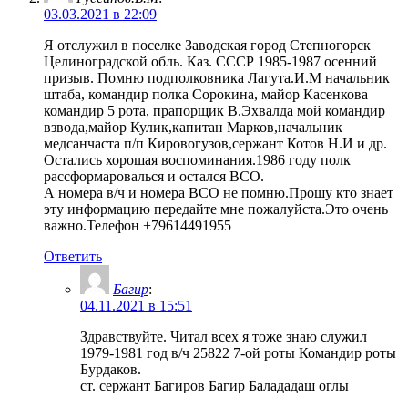
03.03.2021 в 22:09
Я отслужил в поселке Заводская город Степногорск
Целиноградской обль. Каз. СССР 1985-1987 осенний
призыв. Помню подполковника Лагута.И.М начальник
штаба, командир полка Сорокина, майор Касенкова
командир 5 рота, прапорщик В.Эхвалда мой командир
взвода,майор Кулик,капитан Марков,начальник
медсанчаста п/п Кировогузов,сержант Котов Н.И и др.
Остались хорошая воспоминания.1986 году полк
рассформаровалься и остался ВСО.
А номера в/ч и номера ВСО не помню.Прошу кто знает
эту информацию передайте мне пожалуйста.Это очень
важно.Телефон +79614491955
Ответить
Багир
:
04.11.2021 в 15:51
Здравствуйте. Читал всех я тоже знаю служил
1979-1981 год в/ч 25822 7-ой роты Командир роты
Бурдаков.
ст. сержант Багиров Багир Балададаш оглы