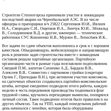
Строители Степногорска принимали участие в ликвидации
последствий аварии на Чернобыльской АЭС. В их числе
офицеры и прапорщики в/ч 25822 Сергеенков Ю.И., Ивлиев
Н.А., Смородин С.И., Ощепков И.А., Линчук Ю.И., Эйхвальд
В., Солодовников В.Д. и другие, иженерно — технические
работники СУС Кононенко Н.В., Мурзин В., Леписбаев И.К..
Все задачи по сдаче объектов выполнялись в срок и с хорошим
качеством. Объединяющую, мобилизующую и направляющую
роль в решении задач строительства вместе с командным
составом решали партийные организации. Партийную
организацию части в разные годы возглавляли подполковник
Смецкой П.М., капитан Сахненко А.Д., Бардала В.В.,
Алексеев В.В.. Совместно с парткомом стройки (секретари
Орлик Г., Приходько В.Н.), при активном участии комсомола,
на сдаточных объектах создавались партийно-комсомольские
штабы, которые ежедневно подводили итоги работы, каждую
неделю в честь передовиков производства поднимался флаг
трудовой славы, вручались переходящие вымпелы, поощрялся
личный состав. Такое подведение итогов было правилом и на
других объектах. Так на УПП, каждый понедельник рабочий
день начинался с линейки, которая была оборудована