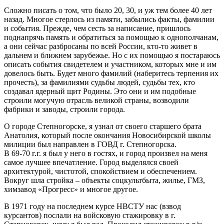
Сложно писать о том, что было 20, 30, и уж тем более 40 лет
назад. Многое стерлось из памяти, забылись факты, фамилии
и события. Прежде, чем сесть за написание, пришлось
поднапрячь память и обратиться за помощью к однополчанам,
а они сейчас разбросаны по всей России, кто-то живет в
дальнем и ближнем зарубежье. Но с их помощью я постараюсь
описать события свидетелем и участником, которых мне и им
довелось быть. Будет много фамилий (наберитесь терпения их
прочесть), за фамилиями судьбы людей, судьбы тех, кто
создавал ядерный щит Родины. Это они и им подобные
строили могучую отрасль великой страны, возводили
фабрики и заводы, строили города.
О городе Степногорске, я узнал от своего старшего брата
Анатолия, который после окончания Новосибирской школы
милиции был направлен в ГОВД г. Степногорска.
В 69-70 г.г. я был у него в гостях, и город произвел на меня
самое лучшее впечатление. Город выделялся своей
архитектурой, чистотой, спокойствием и обеспечением.
Вокруг шла стройка – объекты соцкультбыта, жилье, ГМЗ,
химзавод «Прогресс» и многое другое.
В 1971 году на последнем курсе НВСТУ нас (взвод
курсантов) послали на войсковую стажировку в г.