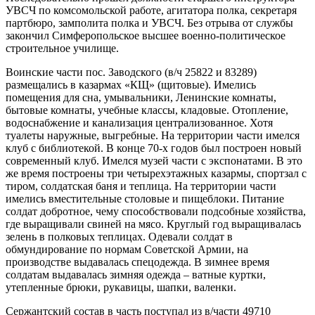
УВСЧ по комсомольской работе, агитатора полка, секретаря
партбюро, замполита полка и УВСЧ. Без отрыва от службы
закончил Симферопольское высшее военно-политическое
строительное училище.
Воинские части пос. Заводского (в/ч 25822 и 83289)
размещались в казармах «КЩ» (щитовые). Имелись
помещения для сна, умывальники, Ленинские комнаты,
бытовые комнаты, учебные классы, кладовые. Отопление,
водоснабжение и канализация централизованное. Хотя
туалеты наружные, выгребные. На территории части имелся
клуб с библиотекой. В конце 70-х годов был построен новый
современный клуб. Имелся музей части с экспонатами. В это
же время построены три четырехэтажных казармы, спортзал с
тиром, солдатская баня и теплица. На территории части
имелись вместительные столовые и пищеблоки. Питание
солдат добротное, чему способствовали подсобные хозяйства,
где выращивали свиней на мясо. Круглый год выращивалась
зелень в полковых теплицах. Одевали солдат в
обмундирование по нормам Советской Армии, на
производстве выдавалась спецодежда. В зимнее время
солдатам выдавалась зимняя одежда – ватные куртки,
утепленные брюки, рукавицы, шапки, валенки.
Сержантский состав в часть поступал из в/части 49710