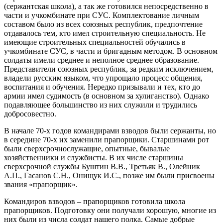
(сержантская школа), а так же готовился непосредственно в
части и учкомбинате при СУС. Комплектование личным
составом было из всех союзных республик, предпочтение
отдавалось тем, кто имел строительную специальность. Не
имеющие строительных специальностей обучались в
учкомбинате СУС, в части и бригадным методом. В основном
солдаты имели среднее и неполное среднее образование.
Представители союзных республик, за редким исключением,
владели русским языком, что упрощало процесс общения,
воспитания и обучения. Нередко призывали и тех, кто до
армии имел судимость (в основном за хулиганство). Однако
подавляющее большинство из них служили и трудились
добросовестно.
В начале 70-х годов командирами взводов были сержанты, но
в середине 70-х их заменили прапорщики. Старшинами рот
были сверхсрочнослужащие, опытные, бывалые
хозяйственники и службисты. В их числе старшины
сверхсрочной службы Буштин В.В., Третьяк В., Олейник
А.П., Гасанов С.Н., Онищук И.С., позже им были присвоены
звания «прапорщик».
Командиров взводов – прапорщиков готовила школа
прапорщиков. Подготовку они получали хорошую, многие из
них были из числа солдат нашего полка. Самые добрые