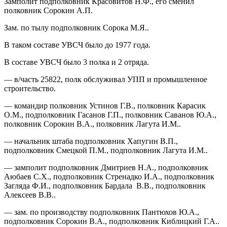
Замполит подполковник Красовитов Н.Ф., его сменил
полковник Сорокин А.П.
Зам. по тылу подполковник Сорока М.Я..
В таком составе УВСЧ было до 1977 года.
В составе УВСЧ было 3 полка и 2 отряда.
— в/часть 25822, полк обслуживал УПП и промышленное
строительство.
— командир полковник Устинов Г.В., полковник Карасик
О.М., подполковник Гасанов Г.П., полковник Саванов Ю.А.,
полковник Сорокин В.А., полковник Лагута И.М..
— начальник штаба подполковник Хапугин В.П.,
подполковник Смецкой П.М., подполковник Лагута И.М..
— замполит подполковник Дмитриев Н.А., подполковник
Аюбаев С.Х., подполковник Стренадко И.А., подполковник
Загляда Ф.И., подполковник Бардала В.В., подполковник
Алексеев В.В..
— зам. по производству подполковник Пантюхов Ю.А.,
подполковник Сорокин В.А., подполковник Киблицкий Г.А..