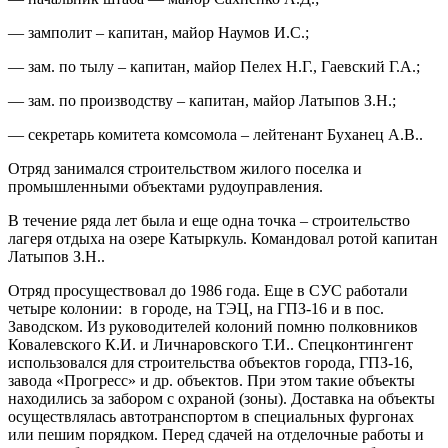
— замполит – капитан, майор Наумов И.С.;
— зам. по тылу – капитан, майор Пелех Н.Г., Гаевский Г.А.;
— зам. по производству – капитан, майор Латыпов З.Н.;
— секретарь комитета комсомола – лейтенант Буханец А.В..
Отряд занимался строительством жилого поселка и
промышленными объектами рудоуправления.
В течение ряда лет была и еще одна точка – строительство
лагеря отдыха на озере Катыркуль. Командовал ротой капитан
Латыпов З.Н..
Отряд просуществовал до 1986 года. Еще в СУС работали
четыре колонии: в городе, на ТЭЦ, на ГПЗ-16 и в пос.
Заводском. Из руководителей колоний помню полковников
Ковалевского К.И. и Личнаровского Т.И.. Спецконтингент
использовался для строительства объектов города, ГПЗ-16,
завода «Прогресс» и др. объектов. При этом такие объекты
находились за забором с охраной (зоны). Доставка на объекты
осуществлялась автотранспортом в специальных фургонах
или пешим порядком. Перед сдачей на отделочные работы и