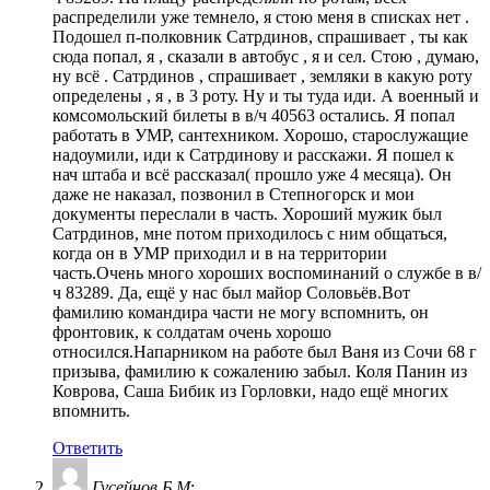
распределили уже темнело, я стою меня в списках нет .
Подошел п-полковник Сатрдинов, спрашивает , ты как
сюда попал, я , сказали в автобус , я и сел. Стою , думаю,
ну всё . Сатрдинов , спрашивает , земляки в какую роту
определены , я , в 3 роту. Ну и ты туда иди. А военный и
комсомольский билеты в в/ч 40563 остались. Я попал
работать в УМР, сантехником. Хорошо, старослужащие
надоумили, иди к Сатрдинову и расскажи. Я пошел к
нач штаба и всё рассказал( прошло уже 4 месяца). Он
даже не наказал, позвонил в Степногорск и мои
документы переслали в часть. Хороший мужик был
Сатрдинов, мне потом приходилось с ним общаться,
когда он в УМР приходил и в на территории
часть.Очень много хороших воспоминаний о службе в в/
ч 83289. Да, ещё у нас был майор Соловьёв.Вот
фамилию командира части не могу вспомнить, он
фронтовик, к солдатам очень хорошо
относился.Напарником на работе был Ваня из Сочи 68 г
призыва, фамилию к сожалению забыл. Коля Панин из
Коврова, Саша Бибик из Горловки, надо ещё многих
впомнить.
Ответить
Гусейнов.Б.М
: