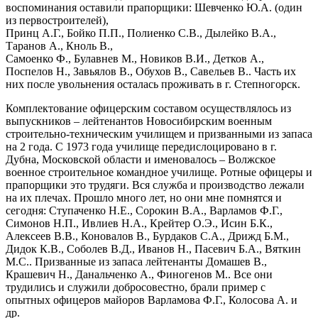
воспоминания оставили прапорщики: Шевченко Ю.А. (один
из первостроителей),
Принц А.Г., Бойко П.П., Полиенко С.В., Дылейко В.А.,
Таранов А., Кноль В.,
Самоенко Ф., Булавнев М., Новиков В.И., Детков А.,
Поспелов Н., Завьялов В., Обухов В., Савельев В.. Часть их
них после увольнения осталась проживать в г. Степногорск.
Комплектование офицерским составом осуществлялось из
выпускников – лейтенантов Новосибирским военным
строительно-техническим училищем и призванными из запаса
на 2 года. С 1973 года училище передислоцировано в г.
Дубна, Московской области и именовалось – Волжское
военное строительное командное училище. Ротные офицеры и
прапорщики это трудяги. Вся служба и производство лежали
на их плечах. Прошло много лет, но они мне помнятся и
сегодня: Ступаченко Н.Е., Сорокин В.А., Варламов Ф.Г.,
Симонов Н.П., Ивлиев Н.А., Крейтер О.Э., Исин Б.К.,
Алексеев В.В., Коновалов В., Бурдаков С.А., Дрижд Б.М.,
Дидок К.В., Соболев В.Д., Иванов Н., Пасевич Б.А., Вяткин
М.С.. Призванные из запаса лейтенанты Домашев В.,
Крашевич Н., Данальченко А., Финогенов М.. Все они
трудились и служили добросовестно, брали пример с
опытных офицеров майоров Варламова Ф.Г., Колосова А. и
др.