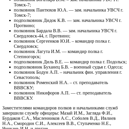
Томск-7;
полковник Пантюхов Ю.А. — зам. начальника УВСЧ г.
Томск-7;
подполковник Дидок К.В. — зам. начальника УВСЧ г.
Протвино;
полковник Бардала В.В. — зам. начальника УВСЧ г.
Свердловск-44, г. Протвино;
полковник Сергеенков Ю.И. – командир полка г.
Свердловск;
полковник Лагута И.М. — командир полка г.
Степногорск;
подполковник Диль В.Е. — командир полка г. Подольск;
подполковник Буханец Б.В. – военный судья г. Одесса;
полковник Бодун А.П. – начальник фин. управления г.
Севастополь;
полковник Роменский Н.А. – ст. преподаватель
ВВВСКУ;
полковник Никифоров А.П. — ст. преподаватель
ВВВСКУ.
Заместителями командиров полков и начальниками служб
завершили службу офицеры: Мазай И.М., Загляда Ф.И.,
Бурдаков С.А., Масленников А.С., Соболев В.Д., Ивлиев
Н.А., Смородин С.И., Алексеев В.В., Ступаченко Н.Е.,
Чичкань И.Н. и другие.