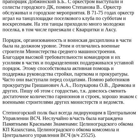
прапорщик Добжинский Б.Б.. С оркестром выступали и
солисты городского ДК, помню Степанова В.. Оркестр
обслуживал и городские мероприятия. В 71-75 годах оркестр
играл на танцплощадке поселкового клуба по субботам и
воскресеньям. На эти танцы приходило много молодежи
поселка, в том числе приезжали с Кварцитки и Аксу.
Порядок, организованность и воинская дисциплина в части
была на должном уровне. Этим и отличались военные
строители Министерства среднего машиностроения.
Благодаря высокой требовательности командиров и их
усилиям в частях и подразделениях поддерживался уставной
порядок. Этому способствовала активная помощь и
поддержка руководства стройки, парткома и прокуратуры.
Часто они выступали перед солдатами. Помню работников
прокуратуры Гришанович А.А., Полукарова О.В., Драчкова и
других. Пишу об этом с гордостью, т.к. довелось сменить
достаточное количество гарнизонов и строек, хорошо знаком с
военными строителями других министерств и ведомств.
Степногорский полк был всегда лидирующим в Центральном
Управлении ВСЧ. Неслучайно в/часть была награждена
Памятными Красными Знаменами: Целиноградского обкома
КП Казахстана, Целиноградского обкома комсомола и
Центрального управления ВСЧ (в/ч 25525).