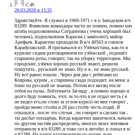
С.Ф
:
28.03.2020 в 15:35
Здравствуйте. Я служил в 1969-1971 г в п Заводском в/ч
83289. Фамилию командира части не помню, помню нач
штаба подполковника Сатрдинова ( очень хороший был
человек), подполковник Карасик ( замполит), майор
Арефьев. Карантин проходили В в/ч 40563 в совхозе
Карабулакский. Я призывался из Узбекистана, как-то в
курилке сидим разговариваем по узбекский , подошёл
старшина роты, говорит, так на уборку территории. Мы
городские, узбеки хорошо русский знают, решили
пошутить , русьский не знаю. Ну и я , не знаю русский.
Ну всё равно пошли . Через дня два с ребятами из
Коврова, курим , а старшина сзади подходит, на меня :а
блин по русский не знаешь. Потом все месяц после
отбоя на полы. Лейтенанта Загляду , я помню хорошо и
долго буду помнить, этот, за то-что я не отдал честь ( я
не видел его,он стоял за углом курил) он мне говорит ,
пройди мимо столба и 20 раз столбу честь отдай. Я
отказался , после это случая , он говорит я сделаю так ,
ты дисбат попадёшь. Когда карантин закончился, начали
по другим частям распределять, многих моих земляков
отправили в в/ч 83289 ,я тоже сел в автобус и попал в в/
ч 83289. На плацу распределяли по ротам, всех