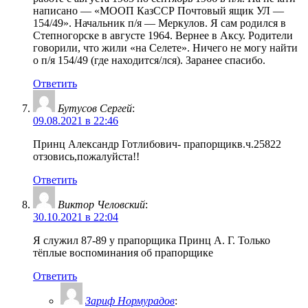
написано — «МООП КазССР Почтовый ящик УЛ —
154/49». Начальник п/я — Меркулов. Я сам родился в
Степногорске в августе 1964. Вернее в Аксу. Родители
говорили, что жили «на Селете». Ничего не могу найти
о п/я 154/49 (где находится/лся). Заранее спасибо.
Ответить
Бутусов Сергей
:
09.08.2021 в 22:46
Принц Александр Готлибович- прапорщикв.ч.25822
отзовись,пожалуйста!!
Ответить
Виктор Человский
:
30.10.2021 в 22:04
Я служил 87-89 у прапорщика Принц А. Г. Только
тёплые воспоминания об прапорщике
Ответить
Зариф Нормурадов
: