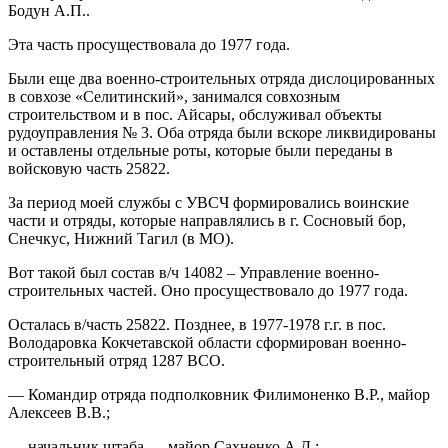
Бодун А.П..
Эта часть просуществовала до 1977 года.
Были еще два военно-строительных отряда дислоцированных
в совхозе «Селитинский», занимался совхозным
строительством и в пос. Айсары, обслуживал объекты
рудоуправления № 3. Оба отряда были вскоре ликвидированы
и оставлены отдельные роты, которые были переданы в
войсковую часть 25822.
За период моей службы с УВСЧ формировались воинские
части и отряды, которые направлялись в г. Сосновый бор,
Снечкус, Нижний Тагил (в МО).
Вот такой был состав в/ч 14082 – Управление военно-
строительных частей. Оно просуществовало до 1977 года.
Осталась в/часть 25822. Позднее, в 1977-1978 г.г. в пос.
Володаровка Кокчетавской области сформирован военно-
строительный отряд 1287 ВСО.
— Командир отряда подполковник Филимоненко В.Р., майор
Алексеев В.В.;
— начальник штаба — майор Сахненко А.Д.;