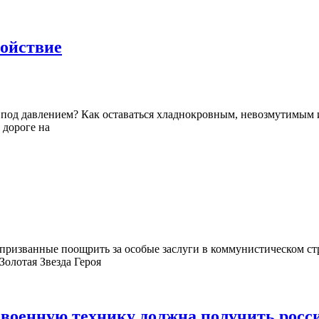
койствие
е под давлением? Как оставаться хладнокровным, невозмутимым 
 дороге на
изванные поощрить за особые заслуги в коммунистическом стро
Золотая Звезда Героя
 военную технику должна получить росс