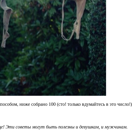
особом, ниже собрано 100 (сто! только вдумайтесь в это число!
ще! Эти советы могут быть полезны и девушкам, и мужчинам.