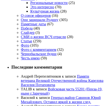
Региональные новости
(25)
Это интересно
(70)
Культурная жизнь
(28)
О союзе офицеров
(16)
Они защищали Родину
(305)
Памятные даты
(67)
Победа
(40)
Слайдер
(3)
СМИ о жизни ВСЧ отрасли
(28)
Статьи
(259)
Фото
(105)
Фото с комментарием
(32)
Чернобыльские будни
(4)
Честь имею
(59)
Последние комментарии
Андрей Перепелятников
к записи
Памяти
ветерана Великой Отечественной войны Карелова
Василия Потаповича
TALIB
к записи
Войсковая часть 55201 (Пенза-19,
ныне г.Заречный)
Василий
к записи
Генерал-майор Савинов Юрий
Михайлович. Оставил яркий в жизни след.