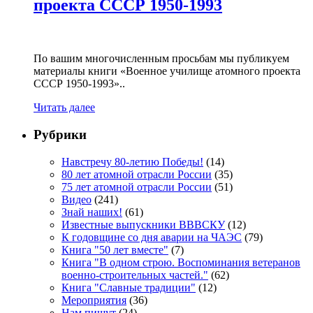
проекта СССР 1950-1993
По вашим многочисленным просьбам мы публикуем
материалы книги «Военное училище атомного проекта
СССР 1950-1993»..
Читать далее
Рубрики
Навстречу 80-летию Победы!
(14)
80 лет атомной отрасли России
(35)
75 лет атомной отрасли России
(51)
Видео
(241)
Знай наших!
(61)
Известные выпускники ВВВСКУ
(12)
К годовщине со дня аварии на ЧАЭС
(79)
Книга "50 лет вместе"
(7)
Книга "В одном строю. Воспоминания ветеранов
военно-строительных частей."
(62)
Книга "Славные традиции"
(12)
Мероприятия
(36)
Нам пишут
(24)