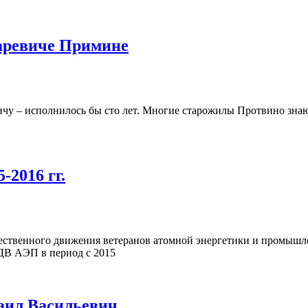
аревиче Примине
чу – исполнилось бы сто лет. Многие старожилы Протвино знают
2016 гг.
щественного движения ветеранов атомной энергетики и промышл
ДВ АЭП в период с 2015
аил Васильевич