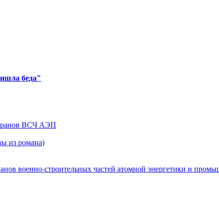
ришла беда"
теранов ВСЧ АЭП
ы из романа)
ранов военно-строительных частей атомной энергетики и пром