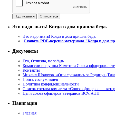
Это надо знать! Когда в дом пришла беда.
Это надо знать! Когда в дом пришла беда.
Скачать PDF-версию материала "Когда в дом п
Документы
Его, Отчизна, не забудь
Комиссии и группы Комитета Союза офицеров-ве
Контакты
Михаил Шолохов. «Они сражались за Родину» (Глав
Поиск сослуживцев
Политика конфиденциальности
Список состава комитета «Союза офицеров — вете
Цели союза офицеров-ветеранов ВСЧ АЭП
Навигация
Главная