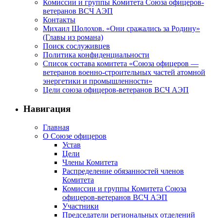
Комиссии и группы Комитета Союза офицеров-
ветеранов ВСЧ АЭП
Контакты
Михаил Шолохов. «Они сражались за Родину»
(Главы из романа)
Поиск сослуживцев
Политика конфиденциальности
Список состава комитета «Союза офицеров —
ветеранов военно-строительных частей атомной
энергетики и промышленности»
Цели союза офицеров-ветеранов ВСЧ АЭП
Навигация
Главная
О Союзе офицеров
Устав
Цели
Члены Комитета
Распределение обязанностей членов
Комитета
Комиссии и группы Комитета Союза
офицеров-ветеранов ВСЧ АЭП
Участники
Председатели региональных отделений