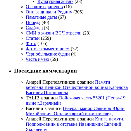
Культурная жизнь
(28)
О союзе офицеров
(16)
Они защищали Родину
(305)
Памятные даты
(67)
Победа
(40)
Слайдер
(3)
СМИ о жизни ВСЧ отрасли
(28)
Статьи
(259)
Фото
(105)
Фото с комментарием
(32)
Чернобыльские будни
(4)
Честь имею
(59)
Последние комментарии
Андрей Перепелятников
к записи
Памяти
ветерана Великой Отечественной войны Карелова
Василия Потаповича
TALIB
к записи
Войсковая часть 55201 (Пенза-19,
ныне г.Заречный)
Василий
к записи
Генерал-майор Савинов Юрий
Михайлович. Оставил яркий в жизни след.
Андрей Перепелятников
к записи
Книга памяти.
Подполковник в отставке Иванишкин Евгений
Яковлевич