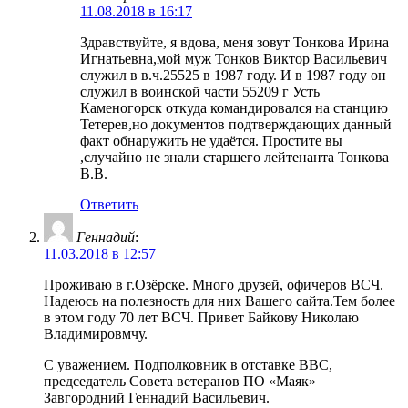
11.08.2018 в 16:17
Здравствуйте, я вдова, меня зовут Тонкова Ирина
Игнатьевна,мой муж Тонков Виктор Васильевич
служил в в.ч.25525 в 1987 году. И в 1987 году он
служил в воинской части 55209 г Усть
Каменогорск откуда командировался на станцию
Тетерев,но документов подтверждающих данный
факт обнаружить не удаётся. Простите вы
,случайно не знали старшего лейтенанта Тонкова
В.В.
Ответить
Геннадий
:
11.03.2018 в 12:57
Проживаю в г.Озёрске. Много друзей, офичеров ВСЧ.
Надеюсь на полезность для них Вашего сайта.Тем более
в этом году 70 лет ВСЧ. Привет Байкову Николаю
Владимировмчу.
С уважением. Подполковник в отставке ВВС,
председатель Совета ветеранов ПО «Маяк»
Завгородний Геннадий Васильевич.