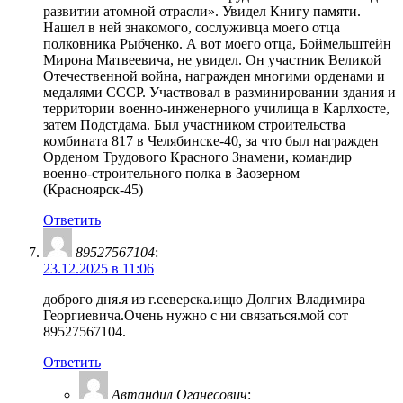
развитии атомной отрасли». Увидел Книгу памяти.
Нашел в ней знакомого, сослуживца моего отца
полковника Рыбченко. А вот моего отца, Боймельштейн
Мирона Матвеевича, не увидел. Он участник Великой
Отечественной война, награжден многими орденами и
медалями СССР. Участвовал в разминировании здания и
территории военно-инженерного училища в Карлхосте,
затем Подстдама. Был участником строительства
комбината 817 в Челябинске-40, за что был награжден
Орденом Трудового Красного Знамени, командир
военно-строительного полка в Заозерном
(Красноярск-45)
Ответить
89527567104
:
23.12.2025 в 11:06
доброго дня.я из г.северска.ищю Долгих Владимира
Георгиевича.Очень нужно с ни связаться.мой сот
89527567104.
Ответить
Автандил Оганесович
: