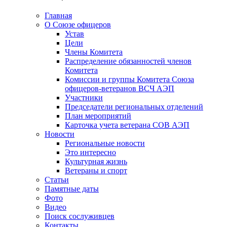
Главная
О Союзе офицеров
Устав
Цели
Члены Комитета
Распределение обязанностей членов
Комитета
Комиссии и группы Комитета Союза
офицеров-ветеранов ВСЧ АЭП
Участники
Председатели региональных отделений
План мероприятий
Карточка учета ветерана CОВ АЭП
Новости
Региональные новости
Это интересно
Культурная жизнь
Ветераны и спорт
Статьи
Памятные даты
Фото
Видео
Поиск сослуживцев
Контакты