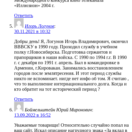
Международного конкурса кино телеканала
«Иллюзион» 2004 г.
Ответить
Игорь Логунов
:
30.11.2021 в 10:32
Добры день! Я, Логунов Игорь Владимирович, окончил
ВВВСКУ в 1990 году. Проходил службу в учебном
полку г.Новосибирска. Подготовка сержантов и
прапорщиков в наши войска. С 1990 по 1994 г.г. В 1990
г. с декабря по 1991 г. апрель. Был в командировке в
Армении, г.Кировакан. Занимались восстановлением
городов после землятресения. И этот период службы
никто не вспоминает. нигде нет инфо об том. Я считаю ,
что то выполнение интернационального долга. Когда и
кто обратит на тот исторический период ?
Ответить
Боймельштейн Юрий Миронович
:
13.09.2022 в 16:52
Уважаемые товарищи! Относительно случайно попал на
ваш сайт. Искал описание нагрудного знака «За вклад в