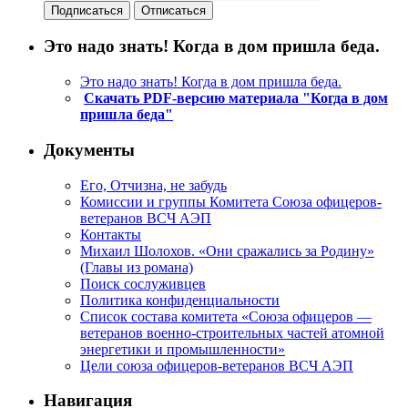
Это надо знать! Когда в дом пришла беда.
Это надо знать! Когда в дом пришла беда.
Скачать PDF-версию материала "Когда в дом
пришла беда"
Документы
Его, Отчизна, не забудь
Комиссии и группы Комитета Союза офицеров-
ветеранов ВСЧ АЭП
Контакты
Михаил Шолохов. «Они сражались за Родину»
(Главы из романа)
Поиск сослуживцев
Политика конфиденциальности
Список состава комитета «Союза офицеров —
ветеранов военно-строительных частей атомной
энергетики и промышленности»
Цели союза офицеров-ветеранов ВСЧ АЭП
Навигация