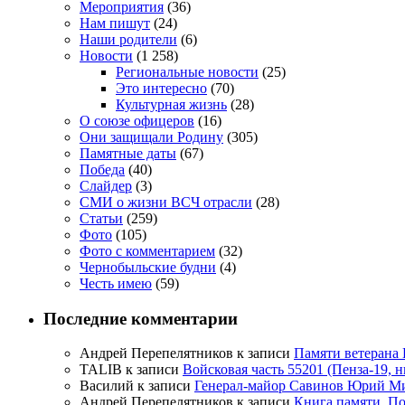
Мероприятия
(36)
Нам пишут
(24)
Наши родители
(6)
Новости
(1 258)
Региональные новости
(25)
Это интересно
(70)
Культурная жизнь
(28)
О союзе офицеров
(16)
Они защищали Родину
(305)
Памятные даты
(67)
Победа
(40)
Слайдер
(3)
СМИ о жизни ВСЧ отрасли
(28)
Статьи
(259)
Фото
(105)
Фото с комментарием
(32)
Чернобыльские будни
(4)
Честь имею
(59)
Последние комментарии
Андрей Перепелятников
к записи
Памяти ветерана
TALIB
к записи
Войсковая часть 55201 (Пенза-19, 
Василий
к записи
Генерал-майор Савинов Юрий Мих
Андрей Перепелятников
к записи
Книга памяти. П