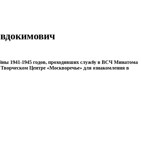
Евдокимович
ны 1941-1945 годов, проходивших службу в ВСЧ Минатома
 в Творческом Центре «Москворечье» для ознакомления в