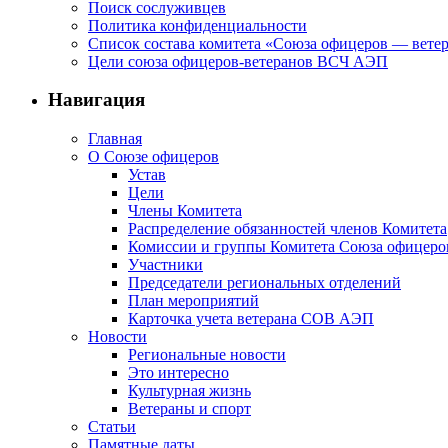
Поиск сослуживцев
Политика конфиденциальности
Список состава комитета «Союза офицеров — вете
Цели союза офицеров-ветеранов ВСЧ АЭП
Навигация
Главная
О Союзе офицеров
Устав
Цели
Члены Комитета
Распределение обязанностей членов Комитета
Комиссии и группы Комитета Союза офицер
Участники
Председатели региональных отделений
План мероприятий
Карточка учета ветерана CОВ АЭП
Новости
Региональные новости
Это интересно
Культурная жизнь
Ветераны и спорт
Статьи
Памятные даты