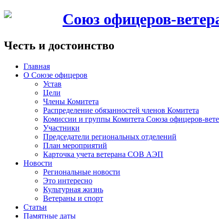
Союз офицеров-вете
Честь и достоинство
Главная
О Союзе офицеров
Устав
Цели
Члены Комитета
Распределение обязанностей членов Комитета
Комиссии и группы Комитета Союза офицеров-ве
Участники
Председатели региональных отделений
План мероприятий
Карточка учета ветерана CОВ АЭП
Новости
Региональные новости
Это интересно
Культурная жизнь
Ветераны и спорт
Статьи
Памятные даты