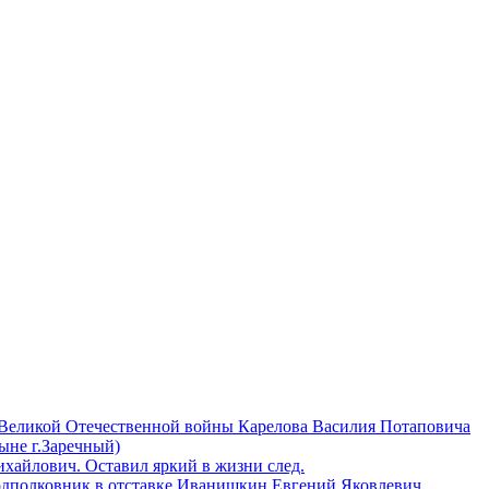
 Великой Отечественной войны Карелова Василия Потаповича
ныне г.Заречный)
айлович. Оставил яркий в жизни след.
одполковник в отставке Иванишкин Евгений Яковлевич