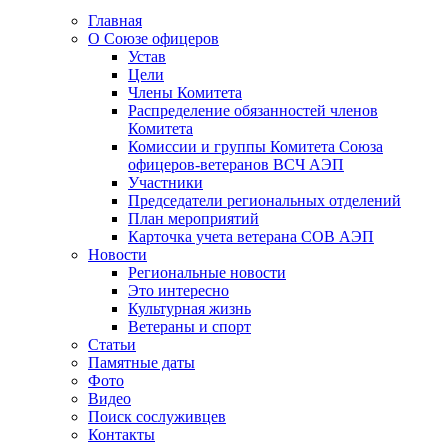
Главная
О Союзе офицеров
Устав
Цели
Члены Комитета
Распределение обязанностей членов
Комитета
Комиссии и группы Комитета Союза
офицеров-ветеранов ВСЧ АЭП
Участники
Председатели региональных отделений
План мероприятий
Карточка учета ветерана CОВ АЭП
Новости
Региональные новости
Это интересно
Культурная жизнь
Ветераны и спорт
Статьи
Памятные даты
Фото
Видео
Поиск сослуживцев
Контакты