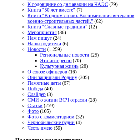
К годовщине со дня аварии на ЧАЭС
(79)
Книга "50 лет вместе"
(7)
Книга "В одном строю. Воспоминания ветеранов
военно-строительных частей."
(62)
Книга "Славные традиции"
(12)
Мероприятия
(36)
Нам пишут
(24)
Наши родители
(6)
Новости
(1 259)
Региональные новости
(25)
Это интересно
(70)
Культурная жизнь
(28)
О союзе офицеров
(16)
Они защищали Родину
(305)
Памятные даты
(67)
Победа
(40)
Слайдер
(3)
СМИ о жизни ВСЧ отрасли
(28)
Статьи
(259)
Фото
(105)
Фото с комментарием
(32)
Чернобыльские будни
(4)
Честь имею
(59)