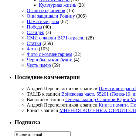
Культурная жизнь
(28)
О союзе офицеров
(16)
Они защищали Родину
(305)
Памятные даты
(67)
Победа
(40)
Слайдер
(3)
СМИ о жизни ВСЧ отрасли
(28)
Статьи
(259)
Фото
(105)
Фото с комментарием
(32)
Чернобыльские будни
(4)
Честь имею
(59)
Последние комментарии
Андрей Перепелятников
к записи
Памяти ветерана
TALIB
к записи
Войсковая часть 55201 (Пенза-19, 
Василий
к записи
Генерал-майор Савинов Юрий Мих
Андрей Перепелятников
к записи
Книга памяти. П
Ринат
к записи
МНЕНИЯ ВОЕННЫХ СТРОИТЕЛЕЙ
Подписка