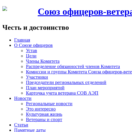
Союз офицеров-вете
Честь и достоинство
Главная
О Союзе офицеров
Устав
Цели
Члены Комитета
Распределение обязанностей членов Комитета
Комиссии и группы Комитета Союза офицеров-ве
Участники
Председатели региональных отделений
План мероприятий
Карточка учета ветерана CОВ АЭП
Новости
Региональные новости
Это интересно
Культурная жизнь
Ветераны и спорт
Статьи
Памятные даты