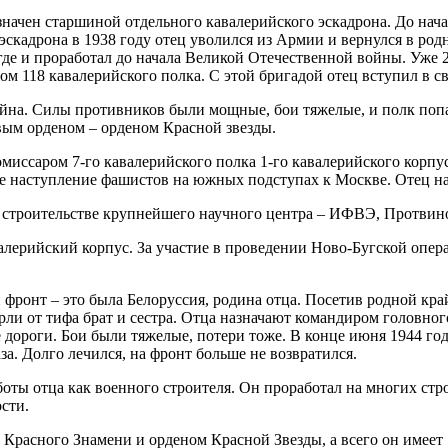
значен старшиной отдельного кавалерийского эскадрона. До нач
скадрона в 1938 году отец уволился из Армии и вернулся в родн
е и проработал до начала Великой Отечественной войны. Уже 24
ом 118 кавалерийского полка. С этой бригадой отец вступил в с
йна. Силы противников были мощные, бои тяжелые, и полк попа
рвым орденом – орденом Красной звезды.
миссаром 7-го кавалерийского полка 1-го кавалерийского корпу
кое наступление фашистов на южных подступах к Москве. Отец 
в строительстве крупнейшего научного центра – ИФВЭ, Протвин
лерийский корпус. За участие в проведении Ново-Бугской опера
фронт – это была Белоруссия, родина отца. Посетив родной кра
рли от тифа брат и сестра. Отца назначают командиром головно
 дороги. Бои были тяжелые, потери тоже. В конце июня 1944 год
за. Долго лечился, на фронт больше не возвратился.
аботы отца как военного строителя. Он проработал на многих стр
сти.
Красного Знамени и орденом Красной Звезды, а всего он имеет 1