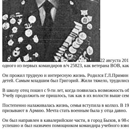
22 августа 20
одного из первых командиров в/ч 25823, как ветерана ВОВ, ка
Он прожил трудную и интересную жизнь. Родился Г.Л.Примин 22
детей. Самым младшим был Григорий. Жили тяжело, трудились в
В школу отец пошел с 9-ти лет, когда появилась возможность об
Учебу продолжить не пришлось, так как в их волости выше се
Постепенно налаживалась жизнь, семья вступила в колхоз. В 192
призывают в Армию. Мечта стать военным была у отца давно.
Он был направлен в кавалерийские части, в город Быхов, в 98
успешно и был назначен помощником командира учебного взв