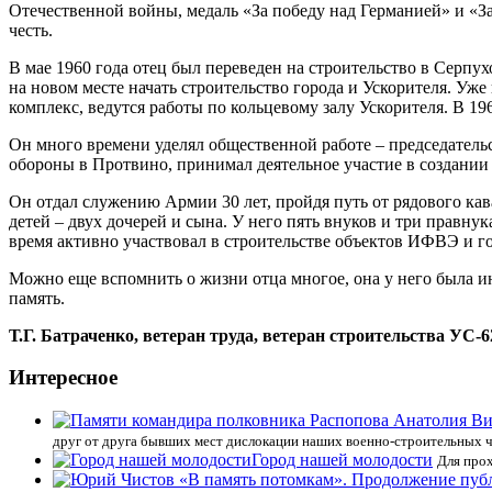
Отечественной войны, медаль «За победу над Германией» и «За
честь.
В мае 1960 года отец был переведен на строительство в Серпух
на новом месте начать строительство города и Ускорителя. Уж
комплекс, ведутся работы по кольцевому залу Ускорителя. В 196
Он много времени уделял общественной работе – председатель
обороны в Протвино, принимал деятельное участие в создании 
Он отдал служению Армии 30 лет, пройдя путь от рядового кав
детей – двух дочерей и сына. У него пять внуков и три правну
время активно участвовал в строительстве объектов ИФВЭ и г
Можно еще вспомнить о жизни отца многое, она у него была ин
память.
Т.Г. Батраченко, ветеран труда, ветеран строительства УС-6
Интересное
друг от друга бывших мест дислокации наших военно-строительных 
Город нашей молодости
Для прох