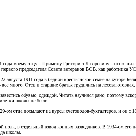
11 года моему отцу – Примину Григорию Лазаревичу – исполнило
к первого председателя Совета ветеранов ВОВ, как работника УС
 августа 1911 года в бедной крестьянской семье на хуторе Бел
се много. Отец и старшие братья трудились на лесозаготовках,
завестись обувью, одеждой. Читать научился рано, поэтому вскор
милетки школы не было.
9-ом отца посылают на курсы счетоводов-бухгалтеров, и он с 18-
-ой полк, в отдельный взвод конных разведчиков. В 1934-ом его
ода школы.