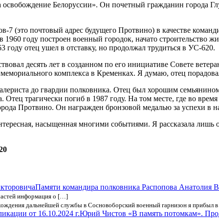
 освобождение Белоруссии». Он почетный гражданин города Глус
ов-7 (это почтовый адрес будущего Протвино) в качестве команди
е в 1960 году построен военный городок, начато строительство
3 году отец ушел в отставку, но продолжал трудиться в УС-620.
ствовал десять лет в созданном по его инициативе Совете вете
мемориального комплекса в Кременках. Я думаю, отец порадовал
алериста до гвардии полковника. Отец был хорошим семьянином,
ка. Отец трагически погиб в 1987 году. На том месте, где во в
орода Протвино. Он награжден бронзовой медалью за успехи в н
тересная, насыщенная многими событиями. Я рассказала лишь о 
20
Памяти командира полковника Распопова Анатолия 
частей информация о […]
ождения дальнейшей службы в Сосновоборский военный гарнизон я прибыл в 1
Юрий Чистов «В память потомкам». Прод