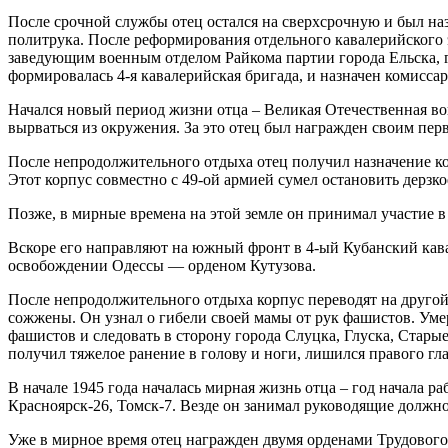
После срочной службы отец остался на сверхсрочную и был на
политрука. После реформирования отдельного кавалерийского э
заведующим военным отделом Райкома партии города Ельска, гд
формировалась 4-я кавалерийская бригада, и назначен комиссар
Начался новый период жизни отца – Великая Отечественная во
вырваться из окружения. За это отец был награжден своим пе
После непродолжительного отдыха отец получил назначение ко
Этот корпус совместно с 49-ой армией сумел остановить дерз
Позже, в мирные времена на этой земле он принимал участие 
Вскоре его направляют на южный фронт в 4-ый Кубанский кава
освобождении Одессы — орденом Кутузова.
После непродолжительного отдыха корпус переводят на другой 
сожжены. Он узнал о гибели своей мамы от рук фашистов. Уме
фашистов и следовать в сторону города Слуцка, Глуска, Старые
получил тяжелое ранение в голову и ноги, лишился правого гла
В начале 1945 года началась мирная жизнь отца – год начала р
Красноярск-26, Томск-7. Везде он занимал руководящие должно
Уже в мирное время отец награжден двумя орденами Трудового 