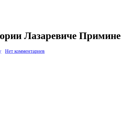
гории Лазаревиче Примине
у
Нет комментариев