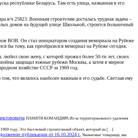
ка республики Беларусь. Там есть улица, названная в его
ра в/ч 25823. Военным строителям досталась трудная задача –
 жилых домов на будущей улице Школьной, строится больничный
ранов ВОВ. Он стал инициатором создания мемориала на Рубеже
ся бы тому, как преобразился мемориал на Рубеже сегодня.
 любил свою жену, с которой прожил более 50-ти лет, своих
ремя войны защищал южные рубежи Москвы, а затем в мирное
ародном хозяйстве СССР за 1969 год.
том, что являлось наиболее важным в его судьбе. Светлая ему
Викторовича
ПАМЯТИ КОМАНДИРА Из-за территориального удаления
969 году. Это был новый строительный объект, который на […]
олжение публикации от 16.10.2024 г.
Уважаемые товарищи, мы