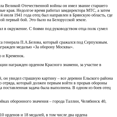
ала Великой Отечественной войны он имел звание старшего
ые края. Недолгое время работал замдиректора МТС, а затем
 июля 1941 года отец был направлен в Брянскую область, где
вой первый бой. Это было на Белорусской земле.
л в окружение. С боями под руководством отца полк сумел
са генерала П.А.Белова, который сражался под Серпуховым.
награжден медалью «За оборону Москвы».
о и Кременок.
ции награжден орденом Красного знамени, за участие в
й, он увидел страшную картину – все деревни Ельского района
го отряда, который должен первым войти в прорыв обороны
а поставленная задача была выполнена. В одном из боев отец
ойках оборонного значения – города Таллин, Челябинск 40,
0 орденов и 18 медалей, в том числе два ордена