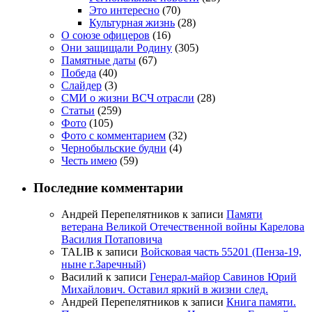
Это интересно
(70)
Культурная жизнь
(28)
О союзе офицеров
(16)
Они защищали Родину
(305)
Памятные даты
(67)
Победа
(40)
Слайдер
(3)
СМИ о жизни ВСЧ отрасли
(28)
Статьи
(259)
Фото
(105)
Фото с комментарием
(32)
Чернобыльские будни
(4)
Честь имею
(59)
Последние комментарии
Андрей Перепелятников
к записи
Памяти
ветерана Великой Отечественной войны Карелова
Василия Потаповича
TALIB
к записи
Войсковая часть 55201 (Пенза-19,
ныне г.Заречный)
Василий
к записи
Генерал-майор Савинов Юрий
Михайлович. Оставил яркий в жизни след.
Андрей Перепелятников
к записи
Книга памяти.