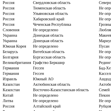
Россия
Свердловская область
Северо
Россия
Тюменская область
Не опр
Россия
Ульяновская область
Не опр
Россия
Хабаровский край
Не опр
Россия
Чеченская Республика
Грозн
Словения
Не определено
Любля
Украина
Донецкая область
Макее
Украина
Донецкая область
Мариу
Южная Корея
Не определено
Пусан
Беларусь
Витебская область
Не опр
Болгария
Бургасская область
Не опр
Великобритания
Графство Беркшир
Рединг
Германия
Гессен
Бад-Хе
Германия
Гессен
Кассел
Израиль
Южный АО
Ашдод
Казахстан
Актюбинская область
Актоб
Казахстан
Восточно-Казахстанская область
Семей
Китай
Не определено
Пекин
Литва
Не определено
Не опр
Россия
Алтайский край
Рубцов