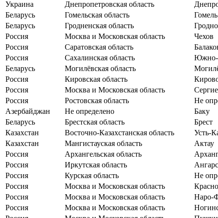
Украина
Днепропетровская область
Днепро
Беларусь
Гомельская область
Гомель
Беларусь
Гродненская область
Гродно
Россия
Москва и Московская область
Чехов
Россия
Саратовская область
Балако
Россия
Сахалинская область
Южно-
Беларусь
Могилёвская область
Могил
Россия
Кировская область
Киров
Россия
Москва и Московская область
Сергие
Россия
Ростовская область
Не опр
Азербайджан
Не определено
Баку
Беларусь
Брестская область
Брест
Казахстан
Восточно-Казахстанская область
Усть-К
Казахстан
Мангистауская область
Актау
Россия
Архангельская область
Арханг
Россия
Иркутская область
Ангар
Россия
Курская область
Не опр
Россия
Москва и Московская область
Красно
Россия
Москва и Московская область
Наро-
Россия
Москва и Московская область
Ногин