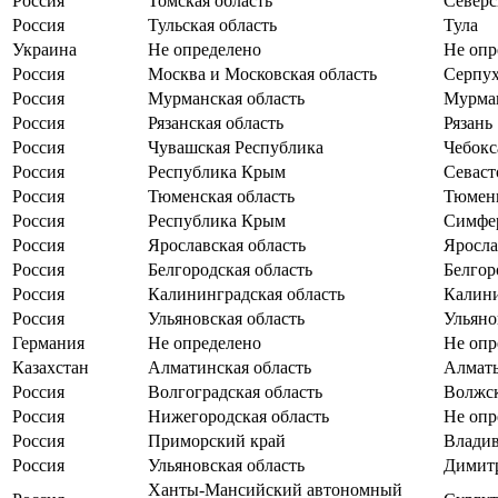
Россия
Томская область
Северс
Россия
Тульская область
Тула
Украина
Не определено
Не опр
Россия
Москва и Московская область
Серпу
Россия
Мурманская область
Мурма
Россия
Рязанская область
Рязань
Россия
Чувашская Республика
Чебок
Россия
Республика Крым
Севаст
Россия
Тюменская область
Тюмен
Россия
Республика Крым
Симфе
Россия
Ярославская область
Яросла
Россия
Белгородская область
Белгор
Россия
Калининградская область
Калин
Россия
Ульяновская область
Ульяно
Германия
Не определено
Не опр
Казахстан
Алматинская область
Алмат
Россия
Волгоградская область
Волжс
Россия
Нижегородская область
Не опр
Россия
Приморский край
Владив
Россия
Ульяновская область
Димит
Ханты-Мансийский автономный