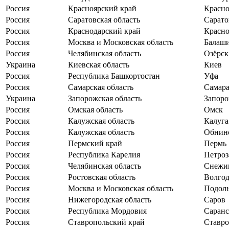
Россия
Красноярский край
Красно
Россия
Саратовская область
Сарато
Россия
Краснодарский край
Красно
Россия
Москва и Московская область
Балаш
Россия
Челябинская область
Озёрск
Украина
Киевская область
Киев
Россия
Республика Башкортостан
Уфа
Россия
Самарская область
Самар
Украина
Запорожская область
Запоро
Россия
Омская область
Омск
Россия
Калужская область
Калуга
Россия
Калужская область
Обнин
Россия
Пермский край
Пермь
Россия
Республика Карелия
Петроз
Россия
Челябинская область
Снежи
Россия
Ростовская область
Волго
Россия
Москва и Московская область
Подол
Россия
Нижегородская область
Саров
Россия
Республика Мордовия
Саранс
Россия
Ставропольский край
Ставро