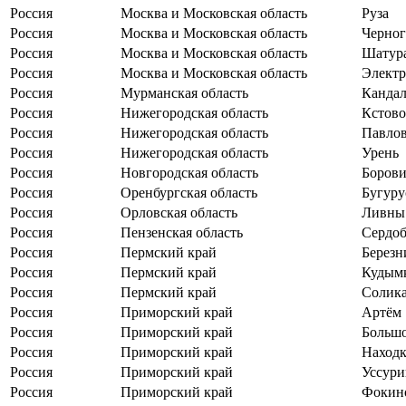
Россия
Москва и Московская область
Руза
Россия
Москва и Московская область
Черног
Россия
Москва и Московская область
Шатур
Россия
Москва и Московская область
Электр
Россия
Мурманская область
Канда
Россия
Нижегородская область
Кстово
Россия
Нижегородская область
Павло
Россия
Нижегородская область
Урень
Россия
Новгородская область
Боров
Россия
Оренбургская область
Бугуру
Россия
Орловская область
Ливны
Россия
Пензенская область
Сердоб
Россия
Пермский край
Березн
Россия
Пермский край
Кудым
Россия
Пермский край
Солик
Россия
Приморский край
Артём
Россия
Приморский край
Больш
Россия
Приморский край
Находк
Россия
Приморский край
Уссури
Россия
Приморский край
Фокин