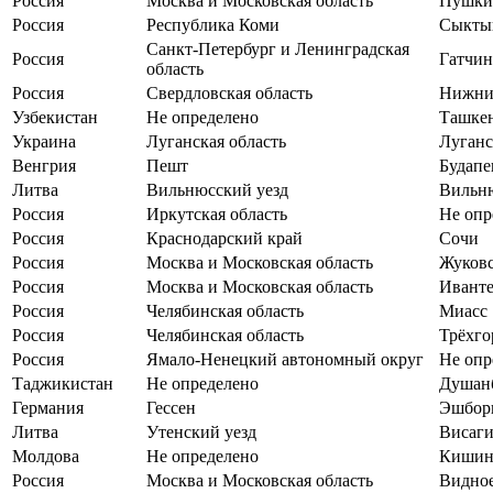
Россия
Москва и Московская область
Пушки
Россия
Республика Коми
Сыкты
Санкт-Петербург и Ленинградская
Россия
Гатчин
область
Россия
Свердловская область
Нижни
Узбекистан
Не определено
Ташке
Украина
Луганская область
Луганс
Венгрия
Пешт
Будап
Литва
Вильнюсский уезд
Вильн
Россия
Иркутская область
Не опр
Россия
Краснодарский край
Сочи
Россия
Москва и Московская область
Жуков
Россия
Москва и Московская область
Иванте
Россия
Челябинская область
Миасс
Россия
Челябинская область
Трёхг
Россия
Ямало-Ненецкий автономный округ
Не опр
Таджикистан
Не определено
Душан
Германия
Гессен
Эшбор
Литва
Утенский уезд
Висаги
Молдова
Не определено
Кишин
Россия
Москва и Московская область
Видно