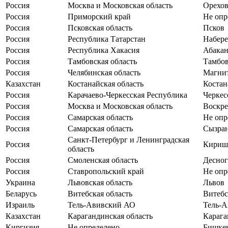
Россия
Москва и Московская область
Орехов
Россия
Приморский край
Не опр
Россия
Псковская область
Псков
Россия
Республика Татарстан
Набер
Россия
Республика Хакасия
Абака
Россия
Тамбовская область
Тамбо
Россия
Челябинская область
Магни
Казахстан
Костанайская область
Костан
Россия
Карачаево-Черкесская Республика
Черкес
Россия
Москва и Московская область
Воскре
Россия
Самарская область
Не опр
Россия
Самарская область
Сызра
Санкт-Петербург и Ленинградская
Россия
Кириш
область
Россия
Смоленская область
Десног
Россия
Ставропольский край
Не опр
Украина
Львовская область
Львов
Беларусь
Витебская область
Витебс
Израиль
Тель-Авивский АО
Тель-А
Казахстан
Карагандинская область
Карага
Киргизия
Не определено
Бишке