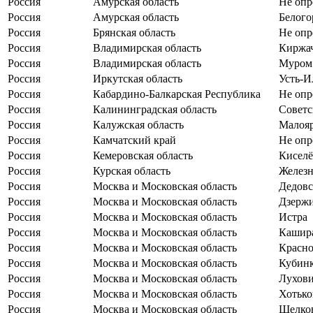
Россия
Амурская область
Не опр
Россия
Амурская область
Белого
Россия
Брянская область
Не опр
Россия
Владимирская область
Киржа
Россия
Владимирская область
Муром
Россия
Иркутская область
Усть-И
Россия
Кабардино-Балкарская Республика
Не опр
Россия
Калининградская область
Советс
Россия
Калужская область
Малояр
Россия
Камчатский край
Не опр
Россия
Кемеровская область
Киселё
Россия
Курская область
Железн
Россия
Москва и Московская область
Дедовс
Россия
Москва и Московская область
Дзерж
Россия
Москва и Московская область
Истра
Россия
Москва и Московская область
Кашир
Россия
Москва и Московская область
Красно
Россия
Москва и Московская область
Кубин
Россия
Москва и Московская область
Лухов
Россия
Москва и Московская область
Хотько
Россия
Москва и Московская область
Щелко