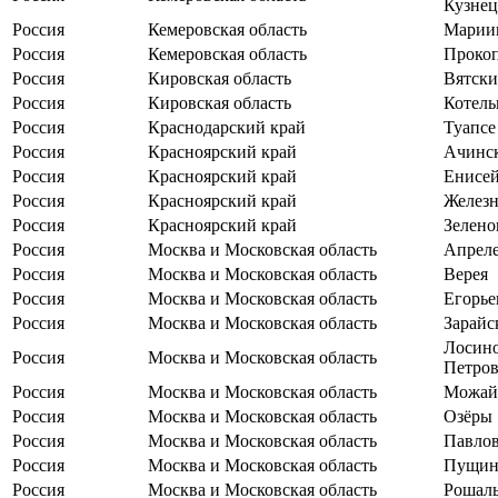
Кузне
Россия
Кемеровская область
Марии
Россия
Кемеровская область
Прокоп
Россия
Кировская область
Вятск
Россия
Кировская область
Котель
Россия
Краснодарский край
Туапсе
Россия
Красноярский край
Ачинс
Россия
Красноярский край
Енисе
Россия
Красноярский край
Железн
Россия
Красноярский край
Зелено
Россия
Москва и Московская область
Апрел
Россия
Москва и Московская область
Верея
Россия
Москва и Московская область
Егорье
Россия
Москва и Московская область
Зарайс
Лосино
Россия
Москва и Московская область
Петро
Россия
Москва и Московская область
Можай
Россия
Москва и Московская область
Озёры
Россия
Москва и Московская область
Павлов
Россия
Москва и Московская область
Пущин
Россия
Москва и Московская область
Рошал