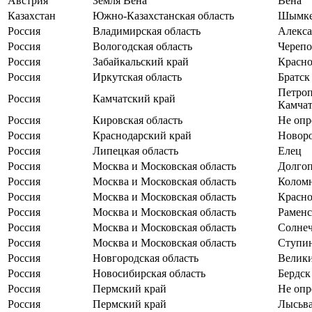
Австрия
Земля Вена
Вена
Казахстан
Южно-Казахстанская область
Шымке
Россия
Владимирская область
Алекс
Россия
Вологодская область
Черепо
Россия
Забайкальский край
Красно
Россия
Иркутская область
Братск
Петроп
Россия
Камчатский край
Камча
Россия
Кировская область
Не опр
Россия
Краснодарский край
Новор
Россия
Липецкая область
Елец
Россия
Москва и Московская область
Долго
Россия
Москва и Московская область
Колом
Россия
Москва и Московская область
Красно
Россия
Москва и Московская область
Раменс
Россия
Москва и Московская область
Солнеч
Россия
Москва и Московская область
Ступи
Россия
Новгородская область
Велик
Россия
Новосибирская область
Бердск
Россия
Пермский край
Не опр
Россия
Пермский край
Лысьв