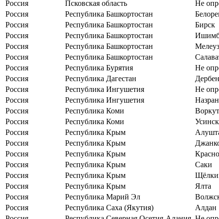
Россия
Псковская область
Не опр
Россия
Республика Башкортостан
Белоре
Россия
Республика Башкортостан
Бирск
Россия
Республика Башкортостан
Ишимб
Россия
Республика Башкортостан
Мелеу
Россия
Республика Башкортостан
Салава
Россия
Республика Бурятия
Не опр
Россия
Республика Дагестан
Дербен
Россия
Республика Ингушетия
Не опр
Россия
Республика Ингушетия
Назран
Россия
Республика Коми
Воркут
Россия
Республика Коми
Усинск
Россия
Республика Крым
Алушт
Россия
Республика Крым
Джанк
Россия
Республика Крым
Красно
Россия
Республика Крым
Саки
Россия
Республика Крым
Щёлки
Россия
Республика Крым
Ялта
Россия
Республика Марий Эл
Волжс
Россия
Республика Саха (Якутия)
Алдан
Россия
Республика Северная Осетия-Алания
Не опр