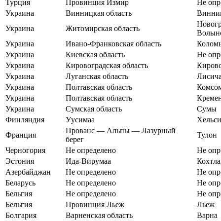
Турция
Провинция Измир
Не опр
Украина
Винницкая область
Винни
Новогр
Украина
Житомирская область
Волын
Украина
Ивано-Франковская область
Колом
Украина
Киевская область
Не опр
Украина
Кировоградская область
Киров
Украина
Луганская область
Лисич
Украина
Полтавская область
Комсо
Украина
Полтавская область
Креме
Украина
Сумская область
Сумы
Финляндия
Уусимаа
Хельс
Прованс — Альпы — Лазурный
Франция
Тулон
берег
Черногория
Не определено
Не опр
Эстония
Ида-Вирумаа
Кохтла
Азербайджан
Не определено
Не опр
Беларусь
Не определено
Не опр
Бельгия
Не определено
Не опр
Бельгия
Провинция Льеж
Льеж
Болгария
Варненская область
Варна