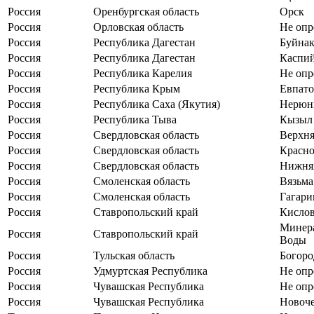
Россия
Оренбургская область
Орск
Россия
Орловская область
Не опр
Россия
Республика Дагестан
Буйнак
Россия
Республика Дагестан
Каспи
Россия
Республика Карелия
Не опр
Россия
Республика Крым
Евпато
Россия
Республика Саха (Якутия)
Нерюн
Россия
Республика Тыва
Кызыл
Россия
Свердловская область
Верхн
Россия
Свердловская область
Красн
Россия
Свердловская область
Нижня
Россия
Смоленская область
Вязьма
Россия
Смоленская область
Гагари
Россия
Ставропольский край
Кисло
Минер
Россия
Ставропольский край
Воды
Россия
Тульская область
Богор
Россия
Удмуртская Республика
Не опр
Россия
Чувашская Республика
Не опр
Россия
Чувашская Республика
Новоче