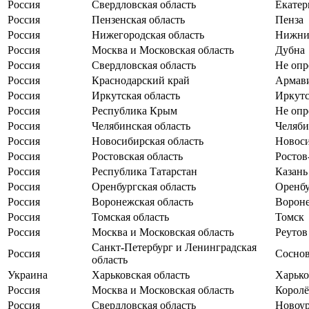
Россия
Свердловская область
Екатер
Россия
Пензенская область
Пенза
Россия
Нижегородская область
Нижни
Россия
Москва и Московская область
Дубна
Россия
Свердловская область
Не опр
Россия
Краснодарский край
Армав
Россия
Иркутская область
Иркут
Россия
Республика Крым
Не опр
Россия
Челябинская область
Челяби
Россия
Новосибирская область
Новос
Россия
Ростовская область
Ростов
Россия
Республика Татарстан
Казань
Россия
Оренбургская область
Оренб
Россия
Воронежская область
Ворон
Россия
Томская область
Томск
Россия
Москва и Московская область
Реутов
Санкт-Петербург и Ленинградская
Россия
Сосно
область
Украина
Харьковская область
Харько
Россия
Москва и Московская область
Королё
Россия
Свердловская область
Новоур