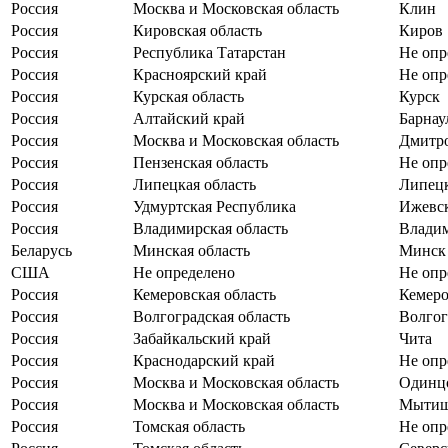
Россия
Москва и Московская область
Клин
Россия
Кировская область
Киров
Россия
Республика Татарстан
Не опр
Россия
Красноярский край
Не опр
Россия
Курская область
Курск
Россия
Алтайский край
Барнау
Россия
Москва и Московская область
Дмитр
Россия
Пензенская область
Не опр
Россия
Липецкая область
Липец
Россия
Удмуртская Республика
Ижевс
Россия
Владимирская область
Влади
Беларусь
Минская область
Минск
США
Не определено
Не опр
Россия
Кемеровская область
Кемер
Россия
Волгоградская область
Волгог
Россия
Забайкальский край
Чита
Россия
Краснодарский край
Не опр
Россия
Москва и Московская область
Одинц
Россия
Москва и Московская область
Мыти
Россия
Томская область
Не опр