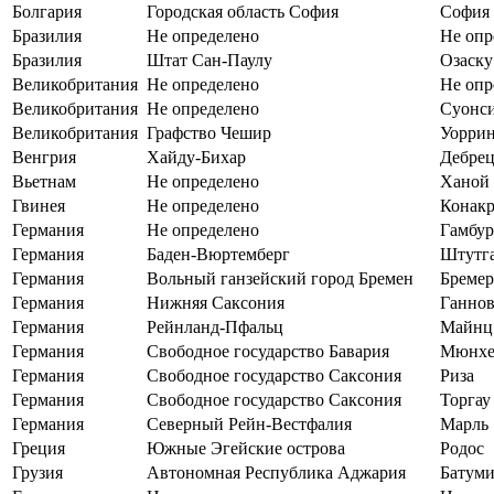
Болгария
Городская область София
София
Бразилия
Не определено
Не опр
Бразилия
Штат Сан-Паулу
Озаску
Великобритания
Не определено
Не опр
Великобритания
Не определено
Суонс
Великобритания
Графство Чешир
Уорри
Венгрия
Хайду-Бихар
Дебре
Вьетнам
Не определено
Ханой
Гвинея
Не определено
Конак
Германия
Не определено
Гамбур
Германия
Баден-Вюртемберг
Штутг
Германия
Вольный ганзейский город Бремен
Бреме
Германия
Нижняя Саксония
Ганнов
Германия
Рейнланд-Пфальц
Майнц
Германия
Свободное государство Бавария
Мюнх
Германия
Свободное государство Саксония
Риза
Германия
Свободное государство Саксония
Торгау
Германия
Северный Рейн-Вестфалия
Марль
Греция
Южные Эгейские острова
Родос
Грузия
Автономная Республика Аджария
Батум