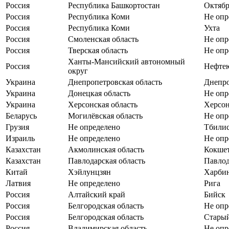
Россия
Республика Башкортостан
Октяб
Россия
Республика Коми
Не опр
Россия
Республика Коми
Ухта
Россия
Смоленская область
Не опр
Россия
Тверская область
Не опр
Ханты-Мансийский автономный
Россия
Нефте
округ
Украина
Днепропетровская область
Днепр
Украина
Донецкая область
Не опр
Украина
Херсонская область
Херсо
Беларусь
Могилёвская область
Не опр
Грузия
Не определено
Тбили
Израиль
Не определено
Не опр
Казахстан
Акмолинская область
Кокше
Казахстан
Павлодарская область
Павло
Китай
Хэйлунцзян
Харби
Латвия
Не определено
Рига
Россия
Алтайский край
Бийск
Россия
Белгородская область
Не опр
Россия
Белгородская область
Стары
Россия
Владимирская область
Не опр