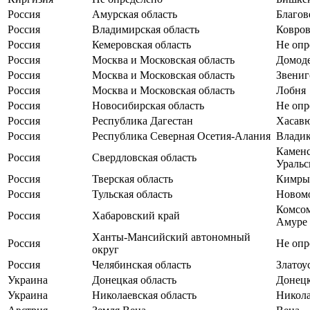
Россия
Амурская область
Благов
Россия
Владимирская область
Ковро
Россия
Кемеровская область
Не опр
Россия
Москва и Московская область
Домод
Россия
Москва и Московская область
Звениг
Россия
Москва и Московская область
Лобня
Россия
Новосибирская область
Не опр
Россия
Республика Дагестан
Хасав
Россия
Республика Северная Осетия-Алания
Владик
Каменс
Россия
Свердловская область
Уральс
Россия
Тверская область
Кимры
Россия
Тульская область
Новом
Комсом
Россия
Хабаровский край
Амуре
Ханты-Мансийский автономный
Россия
Не опр
округ
Россия
Челябинская область
Златоу
Украина
Донецкая область
Донец
Украина
Николаевская область
Никол