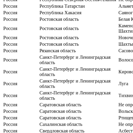
Россия
Республика Татарстан
Альмет
Россия
Республика Хакасия
Саяног
Россия
Ростовская область
Белая 
Каменс
Россия
Ростовская область
Шахти
Россия
Ростовская область
Новоче
Россия
Ростовская область
Шахты
Россия
Рязанская область
Сасово
Санкт-Петербург и Ленинградская
Россия
Волос
область
Санкт-Петербург и Ленинградская
Россия
Киров
область
Санкт-Петербург и Ленинградская
Россия
Луга
область
Санкт-Петербург и Ленинградская
Россия
Тихви
область
Россия
Саратовская область
Не опр
Россия
Саратовская область
Вольск
Россия
Саратовская область
Ртище
Россия
Сахалинская область
Не опр
Россия
Свердловская область
Асбест