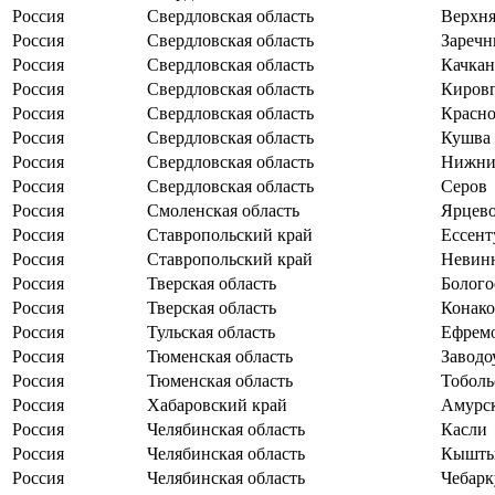
Россия
Свердловская область
Верхня
Россия
Свердловская область
Зареч
Россия
Свердловская область
Качкан
Россия
Свердловская область
Киров
Россия
Свердловская область
Красно
Россия
Свердловская область
Кушва
Россия
Свердловская область
Нижни
Россия
Свердловская область
Серов
Россия
Смоленская область
Ярцев
Россия
Ставропольский край
Ессент
Россия
Ставропольский край
Невин
Россия
Тверская область
Болого
Россия
Тверская область
Конако
Россия
Тульская область
Ефрем
Россия
Тюменская область
Заводо
Россия
Тюменская область
Тоболь
Россия
Хабаровский край
Амурс
Россия
Челябинская область
Касли
Россия
Челябинская область
Кышт
Россия
Челябинская область
Чебарк