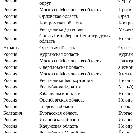
Россия
Сургут
округ
Россия
Москва и Московская область
Протв
Россия
Орловская область
Орёл
Россия
Костромская область
Костро
Россия
Республика Дагестан
Махачк
Санкт-Петербург и Ленинградская
Россия
Не опр
область
Украина
Одесская область
Одесса
Россия
Курганская область
Курган
Россия
Москва и Московская область
Электр
Россия
Свердловская область
Лесно
Россия
Москва и Московская область
Химки
Россия
Республика Башкортостан
Не опр
Россия
Республика Бурятия
Улан-У
Россия
Забайкальский край
Не опр
Россия
Оренбургская область
Не опр
Россия
Тверская область
Тверь
Болгария
Бургасская область
Бургас
Россия
Ивановская область
Ивано
Россия
Калужская область
Не опр
Россия
Республика Марий Эл
Йошка