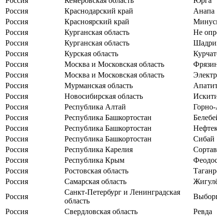
Россия
Кемеровская область
Юрга
Россия
Краснодарский край
Анапа
Россия
Красноярский край
Минус
Россия
Курганская область
Не опр
Россия
Курганская область
Шадри
Россия
Курская область
Курчат
Россия
Москва и Московская область
Фрязи
Россия
Москва и Московская область
Электр
Россия
Мурманская область
Апати
Россия
Новосибирская область
Искит
Россия
Республика Алтай
Горно-
Россия
Республика Башкортостан
Белебе
Россия
Республика Башкортостан
Нефте
Россия
Республика Башкортостан
Сибай
Россия
Республика Карелия
Сортав
Россия
Республика Крым
Феодо
Россия
Ростовская область
Таганр
Россия
Самарская область
Жигул
Санкт-Петербург и Ленинградская
Россия
Выбор
область
Россия
Свердловская область
Ревда