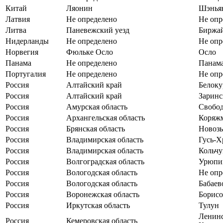
Китай
Ляонин
Шэнья
Латвия
Не определено
Не опр
Литва
Паневежский уезд
Биржа
Нидерланды
Не определено
Не опр
Норвегия
Фюльке Осло
Осло
Панама
Не определено
Панам
Португалия
Не определено
Не опр
Россия
Алтайский край
Белоку
Россия
Алтайский край
Заринс
Россия
Амурская область
Свобо
Россия
Архангельская область
Коряж
Россия
Брянская область
Новоз
Россия
Владимирская область
Гусь-Х
Россия
Владимирская область
Кольчу
Россия
Волгоградская область
Урюпи
Россия
Вологодская область
Не опр
Россия
Вологодская область
Бабаев
Россия
Воронежская область
Борисо
Россия
Иркутская область
Тулун
Ленинс
Россия
Кемеровская область