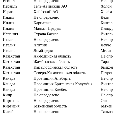
Египет
Не определено
Не опр
Израиль
Тель-Авивский АО
Холон
Израиль
Хайфский АО
Хайфа
Индия
Не определено
Дели
Индия
Карнатака
Бангал
Индия
Мадхья-Прадеш
Индау
Испания
Страна Басков
Витор
Италия
Не определено
Не опр
Италия
Апулия
Лечче
Италия
Ломбардия
Милан
Казахстан
Акмолинская область
Не опр
Казахстан
Жамбылская область
Тараз
Казахстан
Кызылординская область
Байкон
Казахстан
Северо-Казахстанская область
Петроп
Канада
Провинция Альберта
Не опр
Канада
Провинция Британская Колумбия
Викто
Канада
Провинция Квебек
Не опр
Кипр
Не определено
Не опр
Киргизия
Не определено
Ош
Киргизия
Баткенская область
Баткен
Китай
Не определено
Тяньцз