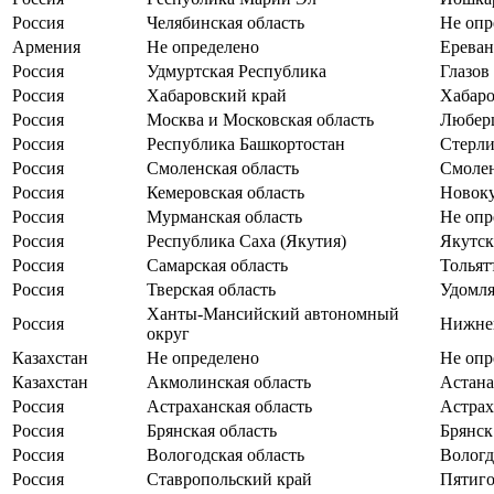
Россия
Челябинская область
Не опр
Армения
Не определено
Ереван
Россия
Удмуртская Республика
Глазов
Россия
Хабаровский край
Хабаро
Россия
Москва и Московская область
Любер
Россия
Республика Башкортостан
Стерли
Россия
Смоленская область
Смоле
Россия
Кемеровская область
Новок
Россия
Мурманская область
Не опр
Россия
Республика Саха (Якутия)
Якутск
Россия
Самарская область
Тольят
Россия
Тверская область
Удомл
Ханты-Мансийский автономный
Россия
Нижне
округ
Казахстан
Не определено
Не опр
Казахстан
Акмолинская область
Астана
Россия
Астраханская область
Астрах
Россия
Брянская область
Брянск
Россия
Вологодская область
Вологд
Россия
Ставропольский край
Пятиго