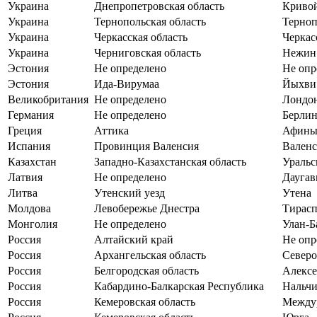
Украина
Днепропетровская область
Кривой
Украина
Тернопольская область
Терноп
Украина
Черкасская область
Черкас
Украина
Черниговская область
Нежин
Эстония
Не определено
Не опр
Эстония
Ида-Вирумаа
Йыхви
Великобритания
Не определено
Лондо
Германия
Не определено
Берли
Греция
Аттика
Афин
Испания
Провинция Валенсия
Валенс
Казахстан
Западно-Казахстанская область
Уральс
Латвия
Не определено
Даугав
Литва
Утенский уезд
Утена
Молдова
Левобережье Днестра
Тирасп
Монголия
Не определено
Улан-Б
Россия
Алтайский край
Не опр
Россия
Архангельская область
Северо
Россия
Белгородская область
Алексе
Россия
Кабардино-Балкарская Республика
Нальч
Россия
Кемеровская область
Между