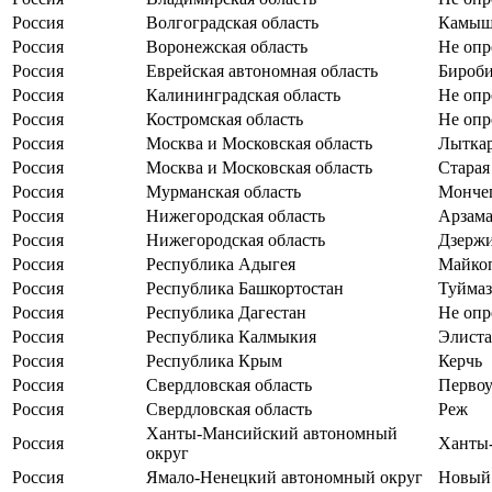
Россия
Волгоградская область
Камы
Россия
Воронежская область
Не опр
Россия
Еврейская автономная область
Бироб
Россия
Калининградская область
Не опр
Россия
Костромская область
Не опр
Россия
Москва и Московская область
Лытка
Россия
Москва и Московская область
Старая
Россия
Мурманская область
Монче
Россия
Нижегородская область
Арзама
Россия
Нижегородская область
Дзерж
Россия
Республика Адыгея
Майко
Россия
Республика Башкортостан
Туйма
Россия
Республика Дагестан
Не опр
Россия
Республика Калмыкия
Элиста
Россия
Республика Крым
Керчь
Россия
Свердловская область
Первоу
Россия
Свердловская область
Реж
Ханты-Мансийский автономный
Россия
Ханты
округ
Россия
Ямало-Ненецкий автономный округ
Новый