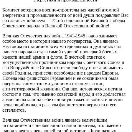
Комитет ветеранов военно-строительных частей атомной
энергетики и промышленности от всей души поздравляет Вас
со славным юбилеем — 75-ой годовщиной Великой Победы
Советского народа в Великой Отечественной войне!
Великая Отечественная война 1941-1945 годов занимает
особое место в истории нашего государства. Она явилась
жестоким испытанием всех материальных и духовных сил
нашего народа и стала самой суровой проверкой боевых
качеств нашей армии и флота. В жёсткой схватке с
могущественным противником народы Советского Союза и
его Вооружённые Силы отстояли свободу и независимость
своей Родины, принесли освобождение народам Европы.
Победа над фашисткой Германией и её союзниками была
одержана совместными усилиями стран-участниц
антигитлеровской коалиции. Однако, историческая истина
состоит в том, что именно советский народ и его доблестная
армия испытали на себе основную тяжесть войны и внесли
решающий вклад в разгром фашистского вермахта и его
сателлитов.
Великая Отечественная война явилась величайшим
испытанием и с необычайной силой показала, что именно
народ является решающей силой истории. Люди разных