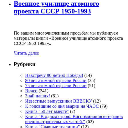
Военное училище атомного
проекта СССР 1950-1993
По вашим многочисленным просьбам мы публикуем
материалы книги «Военное училище атомного проекта
СССР 1950-1993»..
Читать далее
Рубрики
Навстречу 80-летию Победы!
(14)
80 лет атомной отрасли России
(35)
75 лет атомной отрасли России
(51)
Видео
(241)
Знай наших!
(61)
Известные выпускники ВВВСКУ
(12)
К годовщине со дня аварии на ЧАЭС
(79)
Книга "50 лет вместе"
(7)
Книга "В одном строю. Воспоминания ветеранов
военно-строительных частей."
(62)
Книга "Славные традиции"
(12)