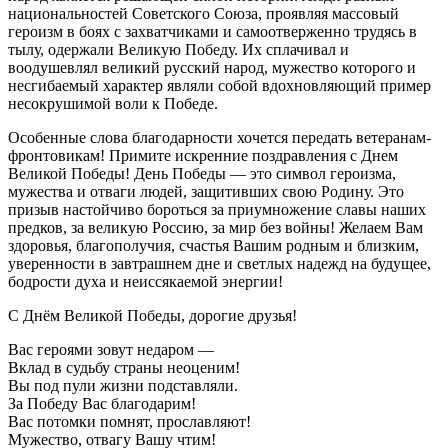
национальностей Советского Союза, проявляя массовый
героизм в боях с захватчиками и самоотверженно трудясь в
тылу, одержали Великую Победу. Их сплачивал и
воодушевлял великий русский народ, мужество которого и
несгибаемый характер являли собой вдохновляющий пример
несокрушимой воли к Победе.
Особенные слова благодарности хочется передать ветеранам-
фронтовикам! Примите искренние поздравления с Днем
Великой Победы! День Победы — это символ героизма,
мужества и отваги людей, защитивших свою Родину. Это
призыв настойчиво бороться за приумножение славы наших
предков, за великую Россию, за мир без войны! Желаем Вам
здоровья, благополучия, счастья Вашим родным и близким,
уверенности в завтрашнем дне и светлых надежд на будущее,
бодрости духа и неиссякаемой энергии!
С Днём Великой Победы, дорогие друзья!
Вас героями зовут недаром —
Вклад в судьбу страны неоценим!
Вы под пули жизни подставляли.
За Победу Вас благодарим!
Вас потомки помнят, прославляют!
Мужество, отвагу Вашу чтим!