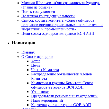
Михаил Шолохов. «Они сражались за Родину»
(Главы из романа)
Поиск сослуживцев
Политика конфиденциальности
Список состава комитета «Союза офицеров —
ветеранов военно-строительных частей атомной
энергетики и промышленности»
Цели союза офицеров-ветеранов ВСЧ АЭП
Навигация
Главная
О Союзе офицеров
Устав
Цели
Члены Комитета
Распределение обязанностей членов
Комитета
Комиссии и группы Комитета Союза
офицеров-ветеранов ВСЧ АЭП
Участники
Председатели региональных отделений
План мероприятий
Карточка учета ветерана CОВ АЭП