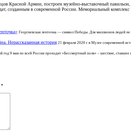
йцов Красной Армии, построен музейно-выставочный павильон, 
т, созданным в современной России. Мемориальный комплекс б
енточка»
Георгиевская ленточка — символ Победы. Для миллионов людей не т
йна. Нерассказанная история
21 февраля 2020 г. в Музее современной и
 год 9 мая по всей России проходит «Бессмертный полк» – шествие, ставшее 
ы
*