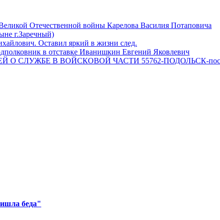
 Великой Отечественной войны Карелова Василия Потаповича
ныне г.Заречный)
айлович. Оставил яркий в жизни след.
одполковник в отставке Иванишкин Евгений Яковлевич
 О СЛУЖБЕ В ВОЙСКОВОЙ ЧАСТИ 55762-ПОДОЛЬСК-пос
ришла беда"