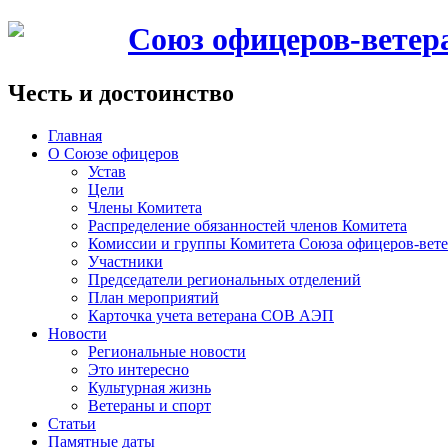
Союз офицеров-вете
Честь и достоинство
Главная
О Союзе офицеров
Устав
Цели
Члены Комитета
Распределение обязанностей членов Комитета
Комиссии и группы Комитета Союза офицеров-ве
Участники
Председатели региональных отделений
План мероприятий
Карточка учета ветерана CОВ АЭП
Новости
Региональные новости
Это интересно
Культурная жизнь
Ветераны и спорт
Статьи
Памятные даты