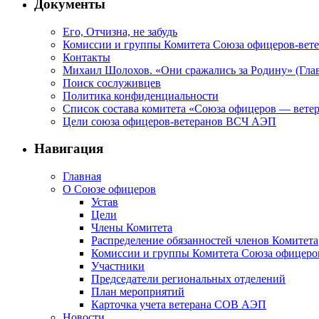
Документы
Его, Отчизна, не забудь
Комиссии и группы Комитета Союза офицеров-ве
Контакты
Михаил Шолохов. «Они сражались за Родину» (Глав
Поиск сослуживцев
Политика конфиденциальности
Список состава комитета «Союза офицеров — вете
Цели союза офицеров-ветеранов ВСЧ АЭП
Навигация
Главная
О Союзе офицеров
Устав
Цели
Члены Комитета
Распределение обязанностей членов Комитета
Комиссии и группы Комитета Союза офицер
Участники
Председатели региональных отделений
План мероприятий
Карточка учета ветерана CОВ АЭП
Новости