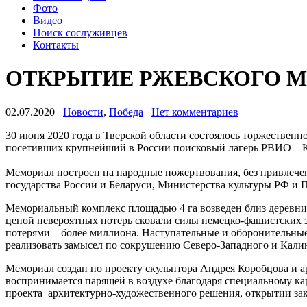
Фото
Видео
Поиск сослуживцев
Контакты
ОТКРЫТИЕ РЖЕВСКОГО 
02.07.2020
Новости
,
Победа
Нет комментариев
30 июня 2020 года в Тверской области состоялось торжествен
посетивших крупнейший в России поисковый лагерь РВИО – К
Мемориал построен на народные пожертвования, без привлече
государства России и Беларуси, Министерства культуры РФ и П
Мемориальный комплекс площадью 4 га возведен близ деревни 
ценой невероятных потерь сковали силы немецко-фашистских за
потерями – более миллиона. Наступательные и оборонительные
реализовать замысел по сокрушению Северо-Западного и Кали
Мемориал создан по проекту скульптора Андрея Коробцова и а
воспринимается парящей в воздухе благодаря специальному ка
проекта архитектурно-художественного решения, открытии зак