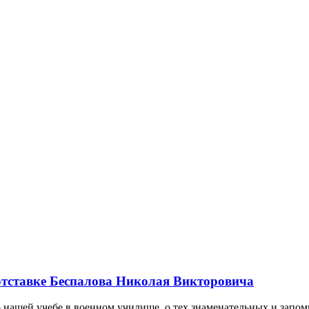
отставке Беспалова Николая Викторовича
 нашей учебе в военном училище, о тех знаменательных и запо