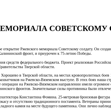
МЕМОРИАЛА СОВЕТСКОМУ 
ное открытие Ржевского мемориала Советскому солдату. Он созд
алининский фронт, и приурочен к 75-летию Победы.
ния средств федерального бюджета. Проект реализован Россий
равительства Тверской области.
Хорошево в Тверской области, на местах кровопролитных боев 
хватчиков на Ржевско-Вяземском выступе. В этих боях наша стр
 операции на Ржевско-Вяземском направлении имели огромное с
нинского фронтов. Значительные силы противника были отвлече
рхитектора Константина Фомина. 25-метровая бронзовая фигура 
ркасу и отсутствию традиционного постамента. Ветераны приним
ладного камня на месте будущего памятника. Они лично наблюда