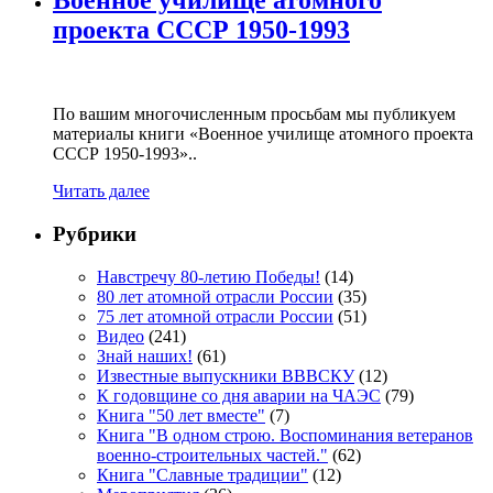
Военное училище атомного
проекта СССР 1950-1993
По вашим многочисленным просьбам мы публикуем
материалы книги «Военное училище атомного проекта
СССР 1950-1993»..
Читать далее
Рубрики
Навстречу 80-летию Победы!
(14)
80 лет атомной отрасли России
(35)
75 лет атомной отрасли России
(51)
Видео
(241)
Знай наших!
(61)
Известные выпускники ВВВСКУ
(12)
К годовщине со дня аварии на ЧАЭС
(79)
Книга "50 лет вместе"
(7)
Книга "В одном строю. Воспоминания ветеранов
военно-строительных частей."
(62)
Книга "Славные традиции"
(12)