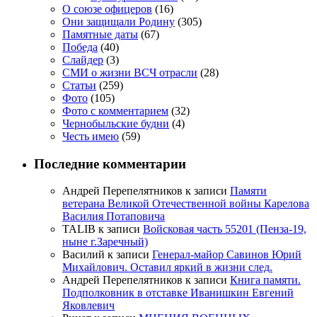
О союзе офицеров
(16)
Они защищали Родину
(305)
Памятные даты
(67)
Победа
(40)
Слайдер
(3)
СМИ о жизни ВСЧ отрасли
(28)
Статьи
(259)
Фото
(105)
Фото с комментарием
(32)
Чернобыльские будни
(4)
Честь имею
(59)
Последние комментарии
Андрей Перепелятников
к записи
Памяти
ветерана Великой Отечественной войны Карелова
Василия Потаповича
TALIB
к записи
Войсковая часть 55201 (Пенза-19,
ныне г.Заречный)
Василий
к записи
Генерал-майор Савинов Юрий
Михайлович. Оставил яркий в жизни след.
Андрей Перепелятников
к записи
Книга памяти.
Подполковник в отставке Иванишкин Евгений
Яковлевич