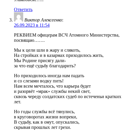
Ответить
Виктор Алексеенко
:
26.09.2023 в 11:54
РЕКВИЕМ офицерам ВСЧ Атомного Министерства,
посвящаю…….
Мы к цели шли в жару и слякоть,
На стройках и в казармах приходилось жить,
Мы Родине присягу дали-
за что ещё судьбу благодарить?
Но приходилось иногда нам падать
и со слезами водку пить!
Нам всем мечталось, что карьера будет
и разорвёт «мрак» службы некий свет,
сквозь череду солдатских судеб по истеченьи кратких
лет.
Но годы службы всё тянулись,
в круговоротах жизни вопреки,
В судьбу, как в омут, опускались,
скрывая прошлых лет грехи.