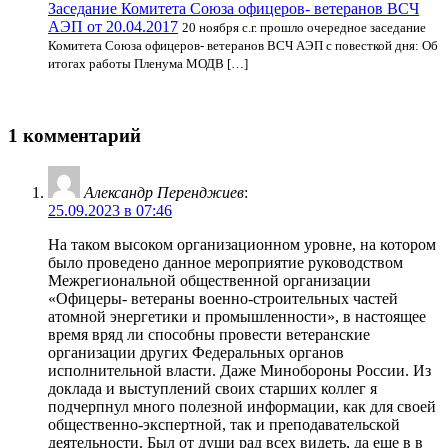
Заседание Комитета Союза офицеров- ветеранов ВСЧ
АЭП от 20.04.2017
20 ноября с.г. прошло очередное заседание
Комитета Союза офицеров- ветеранов ВСЧ АЭП с повесткой дня: Об
итогах работы Пленума МОДВ […]
1 комментарий
Александр Перенджиев
:
25.09.2023 в 07:46
На таком высоком организационном уровне, на котором
было проведено данное мероприятие руководством
Межрегиональной общественной организации
«Офицеры- ветераны военно-строительных частей
атомной энергетики и промышленности», в настоящее
время вряд ли способны провести ветеранские
организации других Федеральных органов
исполнительной власти. Даже Минобороны России. Из
доклада и выступлений своих старших коллег я
подчерпнул много полезной информации, как для своей
общественно-экспертной, так и преподавательской
деятельности. Был от души рад всех видеть, да еще в в