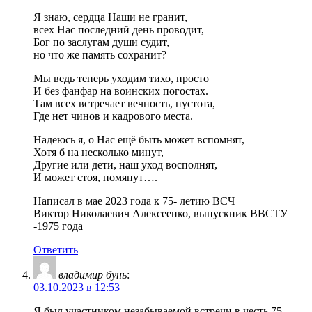
Я знаю, сердца Наши не гранит,
всех Нас последний день проводит,
Бог по заслугам души судит,
но что же память сохранит?
Мы ведь теперь уходим тихо, просто
И без фанфар на воинских погостах.
Там всех встречает вечность, пустота,
Где нет чинов и кадрового места.
Надеюсь я, о Нас ещё быть может вспомнят,
Хотя б на несколько минут,
Другие или дети, наш уход восполнят,
И может стоя, помянут….
Написал в мае 2023 года к 75- летию ВСЧ
Виктор Николаевич Алексеенко, выпускник ВВСТУ
-1975 года
Ответить
владимир бунь
:
03.10.2023 в 12:53
Я был участником незабываемой встречи в честь 75