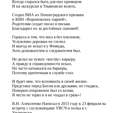
Всегда старался быть для них примером
И на экскурсии в Ульяновске возить.
Создал ВИА из Ленинградского призыва
и КВН «Воронежских парней»,
Родителям солдат писал я письма
Благодарил их за достойных сыновей!
Горжусь и тем, что жил я без поклонов,
Услужливо дорожки не стелил.
И выгод не искал я у Фемиды,
Хоть дознавателем и следователем был.
Не делал на чужих «костях» карьеру,
А правду в справедливости искал,
Но часто натыкался на барьеры,
Поэтому критичным к службе стал.
И будет мне, что вспомнить в своей жизни-
Предстану перед Богом иль друзьями, не стыдясь,
Поверьте-откровенен был со всеми,
Я чести не терял и я не «падал в грязь»!
В.Н. Алексеенко Написал в 2015 году к 23 февраля на
встречу с сослуживцами УВСЧ и полка в г.
Ульяновске…..