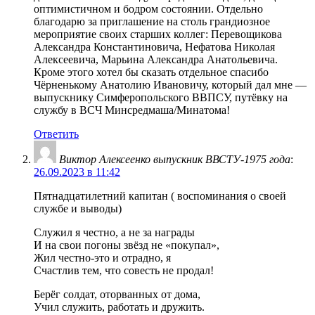
оптимистичном и бодром состоянии. Отдельно
благодарю за приглашение на столь грандиозное
мероприятие своих старших коллег: Перевощикова
Александра Константиновича, Нефатова Николая
Алексеевича, Марьина Александра Анатольевича.
Кроме этого хотел бы сказать отдельное спасибо
Чёрненькому Анатолию Ивановичу, который дал мне —
выпускнику Симферопольского ВВПСУ, путёвку на
службу в ВСЧ Минсредмаша/Минатома!
Ответить
Виктор Алексеенко выпускник ВВСТУ-1975 года
:
26.09.2023 в 11:42
Пятнадцатилетний капитан ( воспоминания о своей
службе и выводы)
Служил я честно, а не за награды
И на свои погоны звёзд не «покупал»,
Жил честно-это и отрадно, я
Счастлив тем, что совесть не продал!
Берёг солдат, оторванных от дома,
Учил служить, работать и дружить.