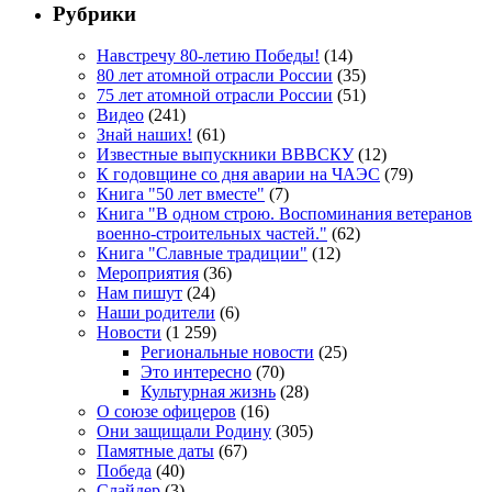
Рубрики
Навстречу 80-летию Победы!
(14)
80 лет атомной отрасли России
(35)
75 лет атомной отрасли России
(51)
Видео
(241)
Знай наших!
(61)
Известные выпускники ВВВСКУ
(12)
К годовщине со дня аварии на ЧАЭС
(79)
Книга "50 лет вместе"
(7)
Книга "В одном строю. Воспоминания ветеранов
военно-строительных частей."
(62)
Книга "Славные традиции"
(12)
Мероприятия
(36)
Нам пишут
(24)
Наши родители
(6)
Новости
(1 259)
Региональные новости
(25)
Это интересно
(70)
Культурная жизнь
(28)
О союзе офицеров
(16)
Они защищали Родину
(305)
Памятные даты
(67)
Победа
(40)
Слайдер
(3)