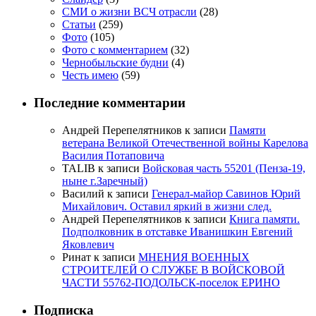
СМИ о жизни ВСЧ отрасли
(28)
Статьи
(259)
Фото
(105)
Фото с комментарием
(32)
Чернобыльские будни
(4)
Честь имею
(59)
Последние комментарии
Андрей Перепелятников
к записи
Памяти
ветерана Великой Отечественной войны Карелова
Василия Потаповича
TALIB
к записи
Войсковая часть 55201 (Пенза-19,
ныне г.Заречный)
Василий
к записи
Генерал-майор Савинов Юрий
Михайлович. Оставил яркий в жизни след.
Андрей Перепелятников
к записи
Книга памяти.
Подполковник в отставке Иванишкин Евгений
Яковлевич
Ринат
к записи
МНЕНИЯ ВОЕННЫХ
СТРОИТЕЛЕЙ О СЛУЖБЕ В ВОЙСКОВОЙ
ЧАСТИ 55762-ПОДОЛЬСК-поселок ЕРИНО
Подписка