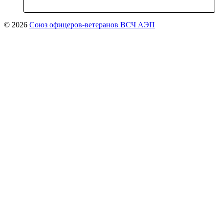
© 2026
Союз офицеров-ветеранов ВСЧ АЭП