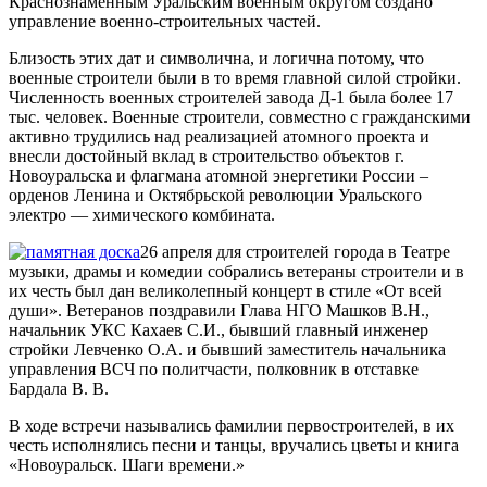
Краснознаменным Уральским военным округом создано
управление военно-строительных частей.
Близость этих дат и символична, и логична потому, что
военные строители были в то время главной силой стройки.
Численность военных строителей завода Д-1 была более 17
тыс. человек. Военные строители, совместно с гражданскими
активно трудились над реализацией атомного проекта и
внесли достойный вклад в строительство объектов г.
Новоуральска и флагмана атомной энергетики России –
орденов Ленина и Октябрьской революции Уральского
электро — химического комбината.
26 апреля для строителей города в Театре
музыки, драмы и комедии собрались ветераны строители и в
их честь был дан великолепный концерт в стиле «От всей
души». Ветеранов поздравили Глава НГО Машков В.Н.,
начальник УКС Кахаев С.И., бывший главный инженер
стройки Левченко О.А. и бывший заместитель начальника
управления ВСЧ по политчасти, полковник в отставке
Бардала В. В.
В ходе встречи назывались фамилии первостроителей, в их
честь исполнялись песни и танцы, вручались цветы и книга
«Новоуральск. Шаги времени.»