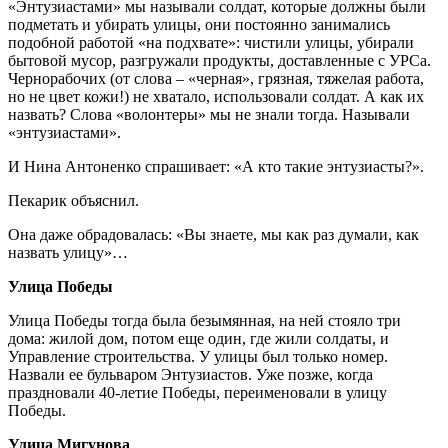
«Энтузиастами» мы называли солдат, которые должны были
подметать и убирать улицы, они постоянно занимались
подобной работой «на подхвате»: чистили улицы, убирали
бытовой мусор, разгружали продукты, доставленные с УРСа.
Чернорабочих (от слова – «черная», грязная, тяжелая работа,
но не цвет кожи!) не хватало, использовали солдат. А как их
назвать? Слова «волонтеры» мы не знали тогда. Называли
«энтузиастами».
И Нина Антоненко спрашивает: «А кто такие энтузиасты?».
Пекарик объяснил.
Она даже обрадовалась: «Вы знаете, мы как раз думали, как
назвать улицу»…
Улица Победы
Улица Победы тогда была безымянная, на ней стояло три
дома: жилой дом, потом еще один, где жили солдаты, и
Управление строительства. У улицы был только номер.
Назвали ее бульваром Энтузиастов. Уже позже, когда
праздновали 40-летие Победы, переименовали в улицу
Победы.
Улица Мигунова