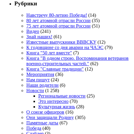
Рубрики
Навстречу 80-летию Победы!
(14)
80 лет атомной отрасли России
(35)
75 лет атомной отрасли России
(51)
Видео
(241)
Знай наших!
(61)
Известные выпускники ВВВСКУ
(12)
К годовщине со дня аварии на ЧАЭС
(79)
Книга "50 лет вместе"
(7)
Книга "В одном строю. Воспоминания ветеранов
военно-строительных частей."
(62)
Книга "Славные традиции"
(12)
Мероприятия
(36)
Нам пишут
(24)
Наши родители
(6)
Новости
(1 258)
Региональные новости
(25)
Это интересно
(70)
Культурная жизнь
(28)
О союзе офицеров
(16)
Они защищали Родину
(305)
Памятные даты
(67)
Победа
(40)
Слайдер
(3)