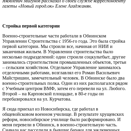
Яковлевич Мигунов рассказал о своей службе корреспонденту
газеты «Новый город.ок» Елене Агаджанян.
Стройка первой категории
Военно-строительные части работали в Обнинском
Управлении Строительства с 1956-го года. Это была стройка
первой категории. Мы строили все, начиная от НИИ и
заканчивая жильем. В Управлении строительства было
несколько подразделений: одни строили соцкультбыт, другие
занимались строительством промышленных объектов, третьи
– сельским хозяйством. Отдельное Управление занималось
отделочными работами, возглавлял его Роман Васильевич
Майстришин, замечательный человек. В Обнинске было два
военно-строительных полка. Один из них располагался рядом
с Учебным центром ВМФ, затем его перевели на ул. Любого.
Второй – на Карповской площадке, в 80-е годы он
перебазировался на ул. Курчатова.
Я сюда приехал из Новосибирска, где работал в
общевойсковом военном училище. В результате хрущевских
реформ, новосибирское училище было расформировано. И
меня перевели в Обнинск, в военно-строительную часть.
Сначала нас расселили в бывшие бараки для заключенных.