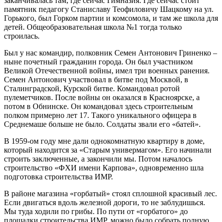
заканчивалась там, где сейчас Гимназия. Где сейчас стоит
памятник педагогу Станиславу Тео­филовичу Шацкому на ул.
Горького, был Горком партии и комсомола, и там же школа для
детей. Общеобразовательная школа №1 тогда только
строилась.
Был у нас командир, полковник Семен Антонович Гриненко –
ныне почетный гражданин города. Он был участником
Великой Отечественной войны, имел три военных ранения.
Семен Антонович участвовал в битве под Москвой, в
Сталинградской, Курской битве. Командовал ротой
пулеметчиков. После войны он оказался в Красноярске, а
потом в Обнинске. Он командовал здесь строительным
полком примерно лет 17. Такого уникального офицера в
Среднемаше больше не было. Солдаты звали его «батей».
В 1959-ом году мне дали однокомнатную квартиру в доме,
который находится за «Старым универмагом». Его начинали
строить заключенные, а закончили мы. Потом началось
строительство «ФХИ имени Карпова», одновременно шла
подготовка строительства ИМР.
В районе магазина «горбатый» стоял сплошной красивый лес.
Если двигаться вдоль железной дороги, то не заблудишься.
Мы туда ходили по грибы. По пути от «горбатого» до
площадки строительства ИМР, можно было собрать полную