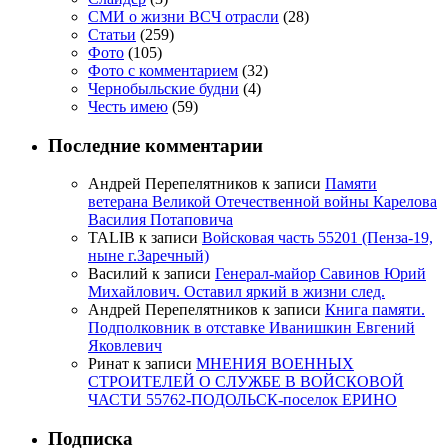
СМИ о жизни ВСЧ отрасли
(28)
Статьи
(259)
Фото
(105)
Фото с комментарием
(32)
Чернобыльские будни
(4)
Честь имею
(59)
Последние комментарии
Андрей Перепелятников
к записи
Памяти
ветерана Великой Отечественной войны Карелова
Василия Потаповича
TALIB
к записи
Войсковая часть 55201 (Пенза-19,
ныне г.Заречный)
Василий
к записи
Генерал-майор Савинов Юрий
Михайлович. Оставил яркий в жизни след.
Андрей Перепелятников
к записи
Книга памяти.
Подполковник в отставке Иванишкин Евгений
Яковлевич
Ринат
к записи
МНЕНИЯ ВОЕННЫХ
СТРОИТЕЛЕЙ О СЛУЖБЕ В ВОЙСКОВОЙ
ЧАСТИ 55762-ПОДОЛЬСК-поселок ЕРИНО
Подписка