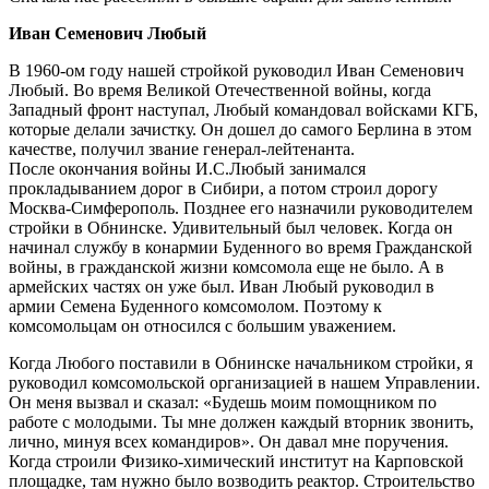
Иван Семенович Любый
В 1960-ом году нашей стройкой руководил Иван Семенович
Любый. Во время Великой Отечественной войны, когда
Западный фронт наступал, Любый командовал войсками КГБ,
которые делали зачистку. Он дошел до самого Берлина в этом
качестве, получил звание генерал-лейтенанта.
После окончания войны И.С.Любый занимался
прокладыванием дорог в Сибири, а потом строил дорогу
Москва-Симферополь. Позднее его назначили руководителем
стройки в Обнинске. Удивительный был человек. Когда он
начинал службу в конармии Буденного во время Гражданской
войны, в гражданской жизни комсомола еще не было. А в
армейских частях он уже был. Иван Любый руководил в
армии Семена Буденного комсомолом. Поэтому к
комсомольцам он относился с большим уважением.
Когда Любого поставили в Обнинске начальником стройки, я
руководил комсомольской организацией в нашем Управлении.
Он меня вызвал и сказал: «Будешь моим помощником по
работе с молодыми. Ты мне должен каждый вторник звонить,
лично, минуя всех командиров». Он давал мне поручения.
Когда строили Физико-химический институт на Карповской
площадке, там нужно было возводить реактор. Строительство