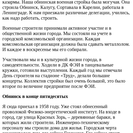
казармы. Наша обнинская военная стройка была могучая. Она
строила Обнинск, Калугу, Сортавала в Карелии, работала в
Ленинграде. К нам приезжали различные делегации, учились,
как надо работать, строить.
Военные строители принимали активное участие и в
общественной жизни города. Мы состояли на учете в
городской комсомольской организации. Каждая
комсомольская организация должна была сдавать металлолом.
И каждое в воскресенье мы его собирали.
Участвовали мы и в культурной жизни города, в
самодеятельности. Ходили в ДК ФЭИ в танцевальные
кружки, готовили выступления. Каждый год мы отмечали
День строителя на стадионе «Труд», делали большие
концерты. Коллектив стройки был очень большой, это было
второе по величине предприятие после ФЭИ.
Обнинск в конце пятидесятых
Я сюда приехал в 1958 году. Уже стоял обнесенный
проволокой Физико-энергетический институт. На входе в
город, где улица Красных Зорь, – деревянные бараки, в
которых жили строители. Инженерно-техническому
персоналу мы строили дома для жилья. Городская черта