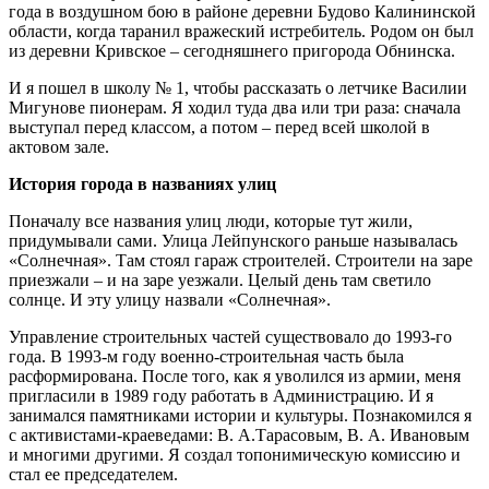
года в воздушном бою в районе деревни Будово Калининской
области, когда таранил вражеский истребитель. Родом он был
из деревни Кривское – сегодняшнего пригорода Обнинска.
И я пошел в школу № 1, чтобы рассказать о летчике Василии
Мигунове пионерам. Я ходил туда два или три раза: сначала
выступал перед классом, а потом – перед всей школой в
актовом зале.
История города в названиях улиц
Поначалу все названия улиц люди, которые тут жили,
придумывали сами. Улица Лейпунского раньше называлась
«Солнечная». Там стоял гараж строителей. Строители на заре
приезжали – и на заре уезжали. Целый день там светило
солнце. И эту улицу назвали «Солнечная».
Управление строительных частей существовало до 1993-го
года. В 1993-м году военно-строительная часть была
расформирована. После того, как я уволился из армии, меня
пригласили в 1989 году работать в Администрацию. И я
занимался памятниками истории и культуры. Познакомился я
с активистами-краеведами: В. А.Тарасовым, В. А. Ивановым
и многими другими. Я создал топонимическую комиссию и
стал ее председателем.