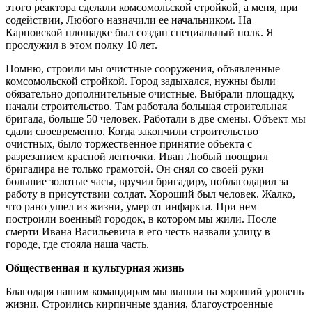
этого реактора сделали комсомольской стройкой, а меня, при
содействии, Любого назначили ее начальником. На
Карповской площадке был создан специальный полк. Я
прослужил в этом полку 10 лет.
Помню, строили мы очистные сооружения, объявленные
комсомольской стройкой. Город задыхался, нужны были
обязательно дополнительные очистные. Выбрали площадку,
начали строительство. Там работала большая строительная
бригада, больше 50 человек. Работали в две смены. Объект мы
сдали своевременно. Когда закончили строительство
очистных, было торжественное принятие объекта с
разрезанием красной ленточки. Иван Любый поощрил
бригадира не только грамотой. Он снял со своей руки
большие золотые часы, вручил бригадиру, поблагодарил за
работу в присутствии солдат. Хороший был человек. Жалко,
что рано ушел из жизни, умер от инфаркта. При нем
построили военный городок, в котором мы жили. После
смерти Ивана Васильевича в его честь назвали улицу в
городе, где стояла наша часть.
Общественная и культурная жизнь
Благодаря нашим командирам мы вышли на хороший уровень
жизни. Строились кирпичные здания, благоустроенные