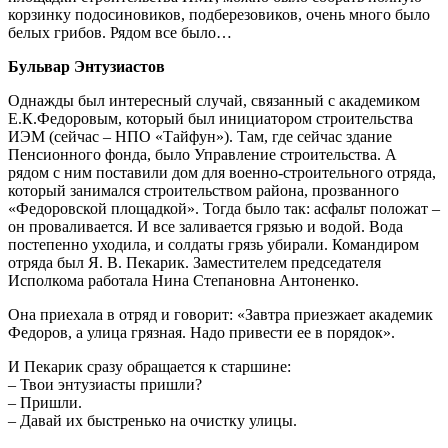
корзинку подосиновиков, подберезовиков, очень много было
белых грибов. Рядом все было…
Бульвар Энтузиастов
Однажды был интересный случай, связанный с академиком
Е.К.Федоровым, который был инициатором строительства
ИЭМ (сейчас – НПО «Тайфун»). Там, где сейчас здание
Пенсионного фонда, было Управление строительства. А
рядом с ним поставили дом для военно-строительного отряда,
который занимался строительством района, прозванного
«Федоровской площадкой». Тогда было так: асфальт положат –
он проваливается. И все заливается грязью и водой. Вода
постепенно уходила, и солдаты грязь убирали. Командиром
отряда был Я. В. Пекарик. Заместителем председателя
Исполкома работала Нина Степановна Антоненко.
Она приехала в отряд и говорит: «Завтра приезжает академик
Федоров, а улица грязная. Надо привести ее в порядок».
И Пекарик сразу обращается к старшине:
– Твои энтузиасты пришли?
– Пришли.
– Давай их быстренько на очистку улицы.