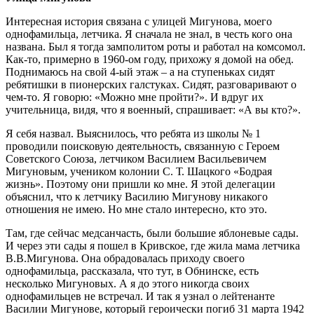
Интересная история связана с улицей Мигунова, моего
однофамильца, летчика. Я сначала не знал, в честь кого она
названа. Был я тогда замполитом роты и работал на комсомол.
Как-то, примерно в 1960-ом году, прихожу я домой на обед.
Поднимаюсь на свой 4-ый этаж – а на ступеньках сидят
ребятишки в пионерских галстуках. Сидят, разговаривают о
чем-то. Я говорю: «Можно мне пройти?». И вдруг их
учительница, видя, что я военный, спрашивает: «А вы кто?».
Я себя назвал. Выяснилось, что ребята из школы № 1
проводили поисковую деятельность, связанную с Героем
Советского Союза, летчиком Василием Васильевичем
Мигуновым, учеником колонии С. Т. Шацкого «Бодрая
жизнь». Поэтому они пришли ко мне. Я этой делегации
объяснил, что к летчику Василию Мигунову никакого
отношения не имею. Но мне стало интересно, кто это.
Там, где сейчас медсанчасть, были большие яблоневые сады.
И через эти сады я пошел в Кривское, где жила мама летчика
В.В.Мигунова. Она обрадовалась приходу своего
однофамильца, рассказала, что тут, в Обнинске, есть
несколько Мигуновых. А я до этого никогда своих
однофамильцев не встречал. И так я узнал о лейтенанте
Василии Мигунове, который героически погиб 31 марта 1942