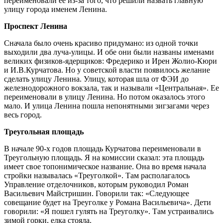
переименовали ее из-за того, что решили назвать главную
улицу города именем Ленина.
Проспект Ленина
Сначала было очень красиво придумано: из одной точки
выходили два луча-улицы. И обе они были названы именами
великих физиков-ядерщиков: Фредерико и Ирен Жолио-Кюри
и И.В.Курчатова. Но у советской власти появилось желание
сделать улицу Ленина. Улицу, которая шла от ФЭИ до
железнодорожного вокзала, так и называли «Центральная». Ее
переименовали в улицу Ленина. Но потом оказалось этого
мало. И улица Ленина пошла непонятными зигзагами через
весь город.
Треугольная площадь
В начале 90-х годов площадь Курчатова переименовали в
Треугольную площадь. Я на комиссии сказал: эта площадь
имеет свое топонимическое название. Она во время начала
стройки называлась «Треуголкой». Там располагалось
Управление отделочников, которым руководил Роман
Васильевич Майстришин. Говорили так: «Следующее
совещание будет на Треуголке у Романа Васильевича». Дети
говорили: «Я пошел гулять на Треуголку». Там устраивались
зимой горки, елка стояла.