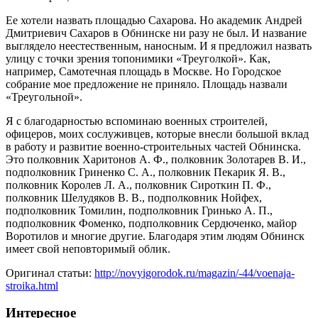
Ее хотели назвать площадью Сахарова. Но академик Андрей
Дмитриевич Сахаров в Обнинске ни разу не был. И название
выглядело неестественным, наносным. И я предложил назвать
улицу с точки зрения топонимики «Треуголкой». Как,
например, Самотечная площадь в Москве. Но Городское
собрание мое предложение не приняло. Площадь назвали
«Треугольной».
Я с благодарностью вспоминаю военных строителей,
офицеров, моих сослуживцев, которые внесли большой вклад
в работу и развитие военно-строительных частей Обнинска.
Это полковник Харитонов А. Ф., полковник Золотарев В. И.,
подполковник Гриненко С. А., полковник Пекарик Я. В.,
полковник Королев Л. А., полковник Сироткин П. Ф.,
полковник Шелудяков В. В., подполковник Нойфех,
подполковник Томилин, подполковник Гринько А. П.,
подполковник Фоменко, подполковник Сердюченко, майор
Воротилов и многие другие. Благодаря этим людям Обнинск
имеет свой неповторимый облик.
Оригинал статьи:
http://novyigorodok.ru/magazin/-44/voenaja-
stroika.html
Интересное