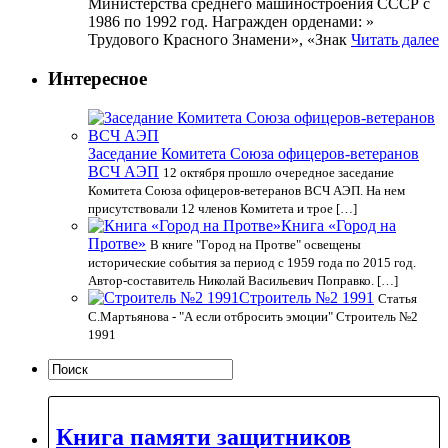
Министерства среднего машиностроения СССР с
1986 по 1992 год. Награжден орденами: »
Трудового Красного Знамени», «Знак
Читать далее
Интересное
Заседание Комитета Союза офицеров-ветеранов
ВСЧ АЭП
12 октября прошло очередное заседание
Комитета Союза офицеров-ветеранов ВСЧ АЭП. На нем
присутствовали 12 членов Комитета и трое […]
Книга «Город на
Протве»
В книге "Город на Протве" освещены
исторические события за период с 1959 года по 2015 год.
Автор-составитель Николай Васильевич Поправко. […]
Строитель №2 1991
Статья
С.Мартьянова - "А если отбросить эмоции" Строитель №2
1991
Книга памяти защитников