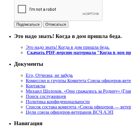
Это надо знать! Когда в дом пришла беда.
Это надо знать! Когда в дом пришла беда.
Скачать PDF-версию материала "Когда в дом п
Документы
Его, Отчизна, не забудь
Комиссии и группы Комитета Союза офицеров-ве
Контакты
Михаил Шолохов. «Они сражались за Родину» (Глав
Поиск сослуживцев
Политика конфиденциальности
Список состава комитета «Союза офицеров — вете
Цели союза офицеров-ветеранов ВСЧ АЭП
Навигация