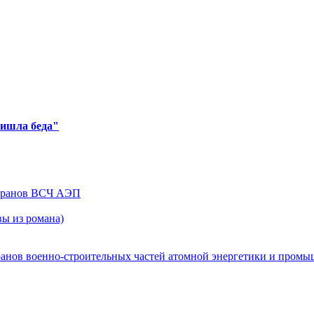
ришла беда"
теранов ВСЧ АЭП
ы из романа)
ранов военно-строительных частей атомной энергетики и пром