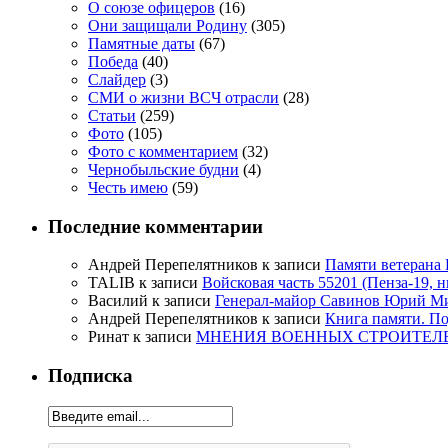
О союзе офицеров
(16)
Они защищали Родину
(305)
Памятные даты
(67)
Победа
(40)
Слайдер
(3)
СМИ о жизни ВСЧ отрасли
(28)
Статьи
(259)
Фото
(105)
Фото с комментарием
(32)
Чернобыльские будни
(4)
Честь имею
(59)
Последние комментарии
Андрей Перепелятников
к записи
Памяти ветерана
TALIB
к записи
Войсковая часть 55201 (Пенза-19, 
Василий
к записи
Генерал-майор Савинов Юрий Мих
Андрей Перепелятников
к записи
Книга памяти. П
Ринат
к записи
МНЕНИЯ ВОЕННЫХ СТРОИТЕЛЕЙ
Подписка