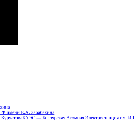
хина
 имени Е.А. Забабахина
БАЭС — Белоярская Атомная Электростанция им. И.