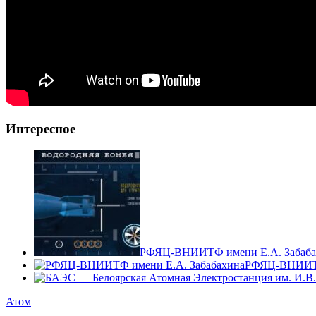
Интересное
РФЯЦ-ВНИИТФ имени Е.А. Забаба
РФЯЦ-ВНИИТФ
Атом