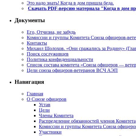
Это надо знать! Когда в дом пришла беда.
Скачать PDF-версию материала "Когда в дом п
Документы
Его, Отчизна, не забудь
Комиссии и группы Комитета Союза офицеров-ве
Контакты
Михаил Шолохов. «Они сражались за Родину» (Глав
Поиск сослуживцев
Политика конфиденциальности
Список состава комитета «Союза офицеров — вете
Цели союза офицеров-ветеранов ВСЧ АЭП
Навигация
Главная
О Союзе офицеров
Устав
Цели
Члены Комитета
Распределение обязанностей членов Комитета
Комиссии и группы Комитета Союза офицер
Участники