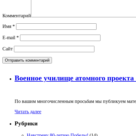
Комментарий
Имя
*
E-mail
*
Сайт
Военное училище атомного проекта
По вашим многочисленным просьбам мы публикуем мате
Читать далее
Рубрики
Навстречу 80-летию Победы!
(14)