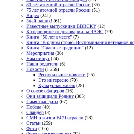
80 лет атомной отрасли России
(35)
75 лет атомной отрасли России
(51)
Видео
(241)
Знай наших!
(61)
Известные выпускники ВВВСКУ
(12)
К годовщине со дня аварии на ЧАЭС
(79)
Книга "50 лет вместе"
(7)
Книга "В одном строю. Воспоминания ветеранов во
Книга "Славные традиции"
(12)
Мероприятия
(36)
Нам пишут
(24)
Наши родители
(6)
Новости
(1 259)
Региональные новости
(25)
Это интересно
(70)
Культурная жизнь
(28)
О союзе офицеров
(16)
Они защищали Родину
(305)
Памятные даты
(67)
Победа
(40)
Слайдер
(3)
СМИ о жизни ВСЧ отрасли
(28)
Статьи
(259)
Фото
(105)
Фото с комментарием
(32)