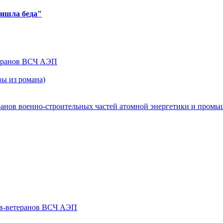
ришла беда"
теранов ВСЧ АЭП
ы из романа)
ранов военно-строительных частей атомной энергетики и пром
ов-ветеранов ВСЧ АЭП