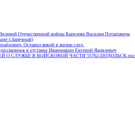
 Великой Отечественной войны Карелова Василия Потаповича
ныне г.Заречный)
айлович. Оставил яркий в жизни след.
одполковник в отставке Иванишкин Евгений Яковлевич
 О СЛУЖБЕ В ВОЙСКОВОЙ ЧАСТИ 55762-ПОДОЛЬСК-пос