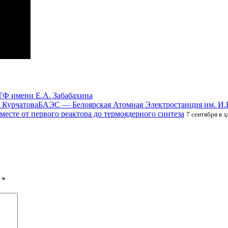
 имени Е.А. Забабахина
БАЭС — Белоярская Атомная Электростанция им. И.
месте от первого реактора до термоядерного синтеза
7 сентября в 
ы
*