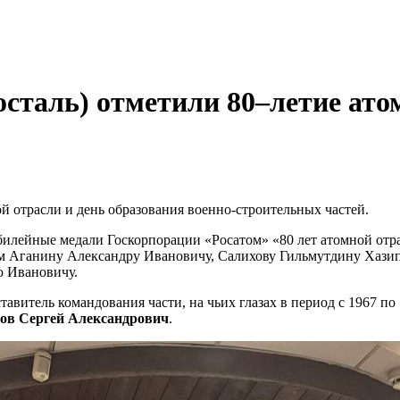
росталь) отметили 80–летие ато
ой отрасли и день образования военно-строительных частей.
илейные медали Госкорпорации «Росатом» «80 лет атомной отр
 Аганину Александру Ивановичу, Салихову Гильмутдину Хазипо
 Ивановичу.
витель командования части, на чьих глазах в период с 1967 по
ов Сергей Александрович
.