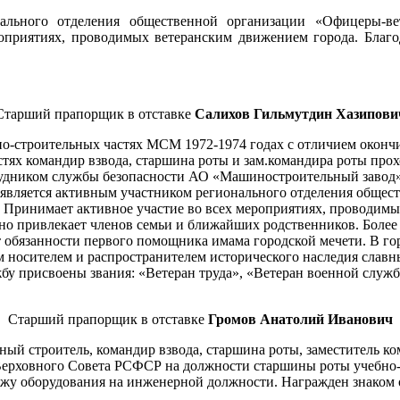
ального отделения общественной организации «Офицеры-ве
оприятиях, проводимых ветеранским движением города. Благо
Старший прапорщик в отставке
Салихов Гильмутдин Хазипови
нно-строительных частях МСМ 1972-1974 годах с отличием окон
стях командир взвода, старшина роты и зам.командира роты прох
рудником службы безопасности АО «Машиностроительный завод» 
я является активным участником регионального отделения обще
 Принимает активное участие во всех мероприятиях, проводимы
 привлекает членов семьи и ближайших родственников. Более 2
 обязанности первого помощника имама городской мечети. В го
 носителем и распространителем исторического наследия славны
у присвоены звания: «Ветеран труда», «Ветеран военной служб
Старший прапорщик в отставке
Громов Анатолий Иванович
ный строитель, командир взвода, старшина роты, заместитель ко
рховного Совета РСФСР на должности старшины роты учебно-б
жу оборудования на инженерной должности. Награжден знаком о