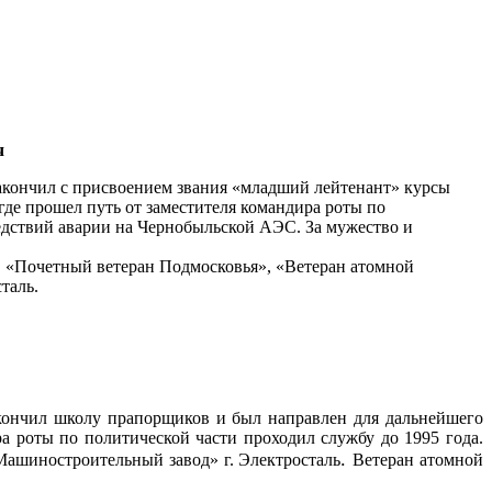
ч
закончил с присвоением звания «младший лейтенант» курсы
где прошел путь от заместителя командира роты по
ледствий аварии на Чернобыльской АЭС. За мужество и
», «Почетный ветеран Подмосковья», «Ветеран атомной
таль.
кончил школу прапорщиков и был направлен для дальнейшего
ра роты по политической части проходил службу до 1995 года.
.
Машиностроительный завод» г. Электросталь
Ветеран атомной