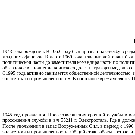
1943 года рождения. В 1962 году был призван на службу в ря
младших офицеров. В марте 1969 года в звании лейтенант был н
политической части до заместителя командира части по полит
образцовое выполнение воинского долга награжден медалью орд
С1995 года активно занимается общественной деятельностью, 
энергетики и промышленности». В настоящее время является 
1945 года рождения. После завершения срочной службы в в
прохождения службы в в/ч 55211 г. Электросталь. Где в долж
После увольнения в запас Вооруженных Сил, в период с 1996
энергетики и промышленности. Общий стаж работы в отрасли 3