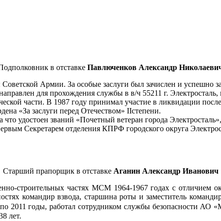
Подполковник в отставке
Павлюченков Александр Николаеви
ды Советской Армии. За особые заслуги был зачислен и успешно 
аправлен для прохождения службы в в/ч 55211 г. Электросталь, 
ической части. В 1987 году принимал участие в ликвидации пос
ена «За заслуги перед Отечеством» IIстепени.
за что удостоен званий «Почетный ветеран города Электросталь
Первым Секретарем отделения КПРФ городского округа Электрос
Старший прапорщик в отставке
Аганин Александр Иванович
оенно-строительных частях МСМ 1964-1967 годах с отличием о
ностях командир взвода, старшина роты и заместитель команди
 по 2011 годы, работал сотрудником службы безопасности АО «
8 лет.