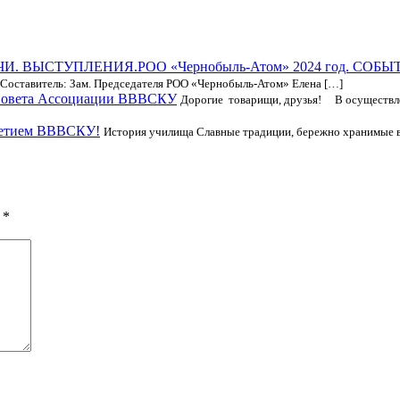
РОО «Чернобыль-Атом» 2024 год. СО
тавитель: Зам. Председателя РОО «Чернобыль-Атом» Елена […]
Совета Ассоциации ВВВСКУ
Дорогие товарищи, друзья! В осуществле
летием ВВВСКУ!
История училища Славные традиции, бережно хранимые в
ы
*