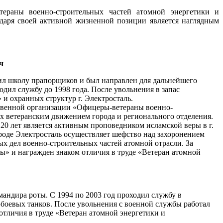
тераны военно-строительных частей атомной энергетики и
даря своей активной жизненной позиции является наглядным
ч
чил школу прапорщиков и был направлен для дальнейшего
одил службу до 1998 года. После увольнения в запас
и охранных структур г. Электросталь.
ственной организации «Офицеры-ветераны военно-
х ветеранским движением города и регионального отделения.
0 лет является активным проповедником исламской веры в г.
роде Электросталь осуществляет шефство над захоронением
х дел военно-строительных частей атомной отрасли. За
ы» и награжден знаком отличия в труде «Ветеран атомной
мандира роты. С 1994 по 2003 год проходил службу в
оевых танков. После увольнения с военной службы работал
тличия в труде «Ветеран атомной энергетики и