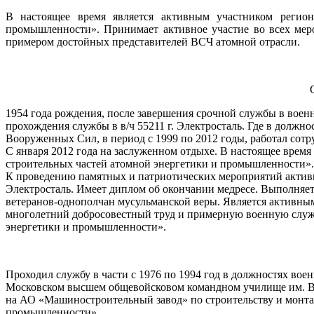
В настоящее время является активным участником регион
промышленности». Принимает активное участие во всех мер
примером достойных представителей ВСЧ атомной отрасли.
1954 года рождения, после завершения срочной службы в вое
прохождения службы в в/ч 55211 г. Электросталь. Где в должно
Вооруженных Сил, в период с 1999 по 2012 годы, работал сот
С января 2012 года на заслуженном отдыхе. В настоящее врем
строительных частей атомной энергетики и промышленности».
К проведению памятных и патриотических мероприятий активно
Электросталь. Имеет диплом об окончании медресе. Выполняет
ветеранов-однополчан мусульманской веры. Является активным
многолетний добросовестный труд и примерную военную служб
энергетики и промышленности».
Проходил службу в части с 1976 по 1994 год в должностях воен
Московском высшем общевойсковом командном училище им. Ве
на АО «Машиностроительный завод» по строительству и монта
промышленности».