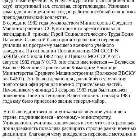
средствами обучения. К услугам курсантов был современный
клуб, спортивный зал, столовая, спортплощадка. Усилиями
командования в училище создан работоспособный офицерско-
преподавательский коллектив.
В середине 1982 года руководством Министерства Среднего
Машиностроения СССР, которое в то время возглавлял
легендарный, трижды Герой Социалистического Труда Ефим
Павлович Славский было принято решение о переводе
училища на программу высшего военного учебного
заведения. На основании Постановления СМ СССР N
629/166. от 5 июля 1982 года и Приказа МО СССР от 5
августа 1982 года N 0173. оно стало именоваться — Волжское
Высшее Военное Строительное Командное Училище
Министерства Среднего Машиностроения (Волжское ВВСКУ
в/ч 04201). Это было сделано для дальнейшего улучшения
подготовки офицеров для военно-строительных частей.
Начальником училища 23 февраля 1983 года был назначен
полковник Танетов Геннадий Валентинович. 5 ноября 1985
года ему было присвоено звание генерал-майор.
Это было единственное и уникальное военное училище в
стране, подчиняющееся «атомному» министерству.
Уникальность училища заключалась в том, что его отраслевая
принадлежность позволяла расширить строгие рамки военных
дисциплин, благодаря чему внедрялись передовые методики и