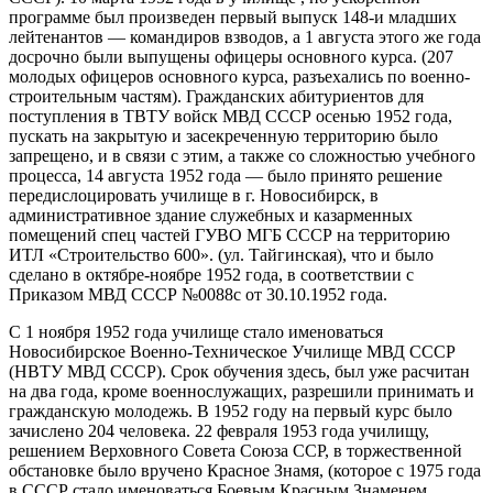
программе был произведен первый выпуск 148-и младших
лейтенантов — командиров взводов, а 1 августа этого же года
досрочно были выпущены офицеры основного курса. (207
молодых офицеров основного курса, разъехались по военно-
строительным частям). Гражданских абитуриентов для
поступления в ТВТУ войск МВД СССР осенью 1952 года,
пускать на закрытую и засекреченную территорию было
запрещено, и в связи с этим, а также со сложностью учебного
процесса, 14 августа 1952 года — было принято решение
передислоцировать училище в г. Новосибирск, в
административное здание служебных и казарменных
помещений спец частей ГУВО МГБ СССР на территорию
ИТЛ «Строительство 600». (ул. Тайгинская), что и было
сделано в октябре-ноябре 1952 года, в соответствии с
Приказом МВД СССР №0088с от 30.10.1952 года.
С 1 ноября 1952 года училище стало именоваться
Новосибирское Военно-Техническое Училище МВД СССР
(НВТУ МВД СССР). Срок обучения здесь, был уже расчитан
на два года, кроме военнослужащих, разрешили принимать и
гражданскую молодежь. В 1952 году на первый курс было
зачислено 204 человека. 22 февраля 1953 года училищу,
решением Верховного Совета Союза ССР, в торжественной
обстановке было вручено Красное Знамя, (которое с 1975 года
в СССР стало именоваться Боевым Красным Знаменем