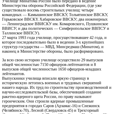
Училище Минатома России было передано в ведение
Министерства обороны Российской Федерации, (где уже
существовало восемь строительных училищ: четыре
командных — Камышинское ВВСКУ, Тольятинское ВВСКУ,
Горьковское ВВСКУ, Хабаровское ВВСКУ; два инженерных
— Ленинградское ВВИСКУ им. Комаровского, Пушкинское
ВВИСУ; и два политических — Симферопольское ВВПСУ и
Таллинское ВВПСУ).
27 марта 1993 года училище, просуществовавшее 42 года, и
которое последовательно было в ведении 3-х крупнейших
структур государства — МВД, Минсредмаш (Минатом), и
наконец в Министерстве обороны, было расформировано.
За всю свою историю училище осуществило 29 выпусков
общей численностью 7150 офицеров-лейтенантов и 8
выпусков общей численностью 1650 офицеров-младших
лейтенантов.
Выпускники училища вписали яркую страницу в
историческую летопись военных и трудовых свершений
нашего народа. Их труд по строительству производственной и
научно-исследовательской базы, обеспечившей создание
ракетно-ядерного щита России, по праву называют
героическим. Они строили ядерные промышленные
предприятия в городах Саров (Арзамас-16) и Снежинск
(Челябинск-70), Лесной (Свердловск-45) и Трехгорный