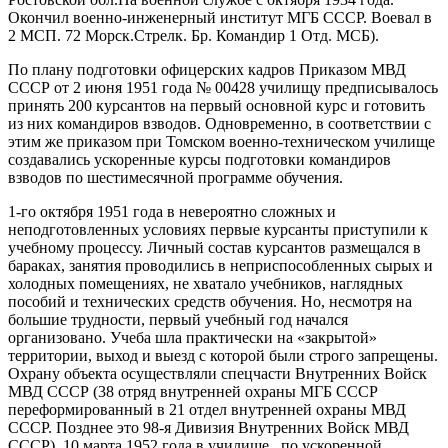
Окончил военно-инженерный институт МГБ СССР. Воевал в
2 МСП. 72 Морск.Стрелк. Бр. Командир 1 Отд. МСБ).
По плану подготовки офицерских кадров Приказом МВД
СССР от 2 июня 1951 года № 00428 училищу предписывалось
принять 200 курсантов на первый основной курс и готовить
из них командиров взводов. Одновременно, в соответствии с
этим же приказом при Томском военно-техническом училище
создавались ускоренные курсы подготовки командиров
взводов по шестимесячной программе обучения.
1-го октября 1951 года в невероятно сложных и
неподготовленных условиях первые курсанты приступили к
учебному процессу. Личный состав курсантов размещался в
бараках, занятия проводились в неприспособленных сырых и
холодных помещениях, не хватало учебников, наглядных
пособий и технических средств обучения. Но, несмотря на
большие трудности, первый учебный год начался
организовано. Учеба шла практически на «закрытой»
территории, выход и выезд с которой были строго запрещены.
Охрану объекта осуществляли спецчасти Внутренних Войск
МВД СССР (38 отряд внутренней охраны МГБ СССР
переформированный в 21 отдел внутренней охраны МВД
СССР. Позднее это 98-я Дивизия Внутренних Войск МВД
СССР). 10 марта 1952 года в училище , по ускоренной