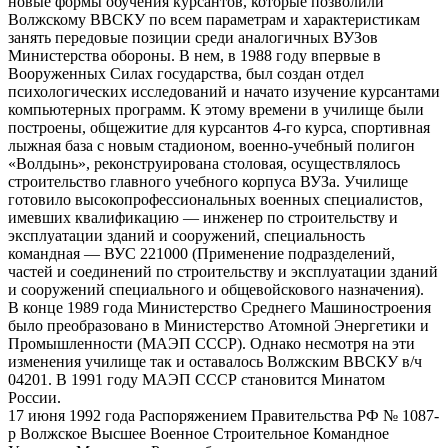
новые формы обучения курсантов, которые позволили
Волжскому ВВСКУ по всем параметрам и характеристикам
занять передовые позиции среди аналогичных ВУЗов
Министерства обороны. В нем, в 1988 году впервые в
Вооруженных Силах государства, был создан отдел
психологических исследований и начато изучение курсантами
компьютерных программ. К этому времени в училище были
построены, общежитие для курсантов 4-го курса, спортивная
лыжная база с новым стадионом, военно-учебный полигон
«Волдынь», реконструирована столовая, осуществлялось
строительство главного учебного корпуса ВУЗа. Училище
готовило высокопрофессиональных военных специалистов,
имевших квалификацию — инженер по строительству и
эксплуатации зданий и сооружений, специальность
командная — ВУС 221000 (Применение подразделений,
частей и соединений по строительству и эксплуатации зданий
и сооружений специального и общевойскового назначения).
В конце 1989 года Министерство Среднего Машиностроения
было преобразовано в Министерство Атомной Энергетики и
Промышленности (МАЭП СССР). Однако несмотря на эти
изменения училище так и оставалось Волжским ВВСКУ в/ч
04201. В 1991 году МАЭП СССР становится Минатом
России.
17 июня 1992 года Распоряжением Правительства РФ № 1087-
р Волжское Высшее Военное Строительное Командное