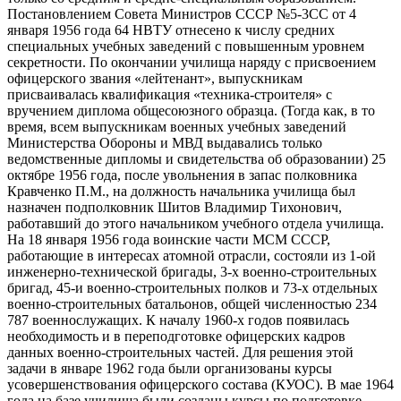
Постановлением Совета Министров СССР №5-3СС от 4
января 1956 года 64 НВТУ отнесено к числу средних
специальных учебных заведений с повышенным уровнем
секретности. По окончании училища наряду с присвоением
офицерского звания «лейтенант», выпускникам
присваивалась квалификация «техника-строителя» с
вручением диплома общесоюзного образца. (Тогда как, в то
время, всем выпускникам военных учебных заведений
Министерства Обороны и МВД выдавались только
ведомственные дипломы и свидетельства об образовании) 25
октябре 1956 года, после увольнения в запас полковника
Кравченко П.М., на должность начальника училища был
назначен подполковник Шитов Владимир Тихонович,
работавший до этого начальником учебного отдела училища.
На 18 января 1956 года воинские части МСМ СССР,
работающие в интересах атомной отрасли, состояли из 1-ой
инженерно-технической бригады, 3-х военно-строительных
бригад, 45-и военно-строительных полков и 73-х отдельных
военно-строительных батальонов, общей численностью 234
787 военнослужащих. К началу 1960-х годов появилась
необходимость и в переподготовке офицерских кадров
данных военно-строительных частей. Для решения этой
задачи в январе 1962 года были организованы курсы
усовершенствования офицерского состава (КУОС). В мае 1964
года на базе училища были созданы курсы по подготовке