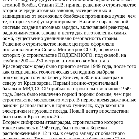
атомной бомбы, Сталин И.В. принял решение о строительстве
второй очереди атомных заводов, засекреченных и
защищенных от возможных бомбежек противника лучше, чем
те, которые уже функционировали. Наличие параллельной
системы создания атомных зарядов, включавшей реакторы,
радиохимические заводы и центр для изготовления самих
бомб, существенно увеличивало безопасность страны.
Решение о строительстве новых центров оформляли
постановлениями Совета Министров СССР, первое из
которых (о строительстве ПОДЗЕМНОГО, под скалой, на
глубине 200 — 230 метров, атомного комбината в
Красноярском крае) было принято летом 1949 года, после того
как специальная геологическая экспедиция выбрала
подходящую гору на берегу Енисея, в 80-и километрах к
северу от Красноярска. Первый военно-строительный
батальон МВД СССР прибыл на строительство в июле 1949
года. Здесь было извлечено горной породы больше, чем при
строительстве московского метро. В первое время даже жилые
районы располагались в горных туннелях, куда заходили
электрички и грузовые поезда. Новый центр впоследствии
был назван Красноярск-26…
Вторым сибирским атомградом, строительство которого
также началось в 1949 году, был поселок Березки
расположенный в 12-и км. к северо-западу от областного
центра города Томск, в глухих лесах, на берегу реки Томь.