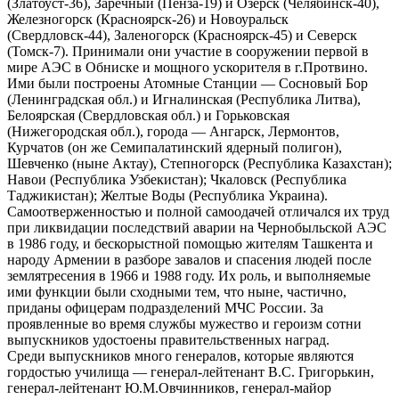
(Златоуст-36), Заречный (Пенза-19) и Озерск (Челябинск-40),
Железногорск (Красноярск-26) и Новоуральск
(Свердловск-44), Заленогорск (Красноярск-45) и Северск
(Томск-7). Принимали они участие в сооружении первой в
мире АЭС в Обниске и мощного ускорителя в г.Протвино.
Ими были построены Атомные Станции — Сосновый Бор
(Ленинградская обл.) и Игналинская (Республика Литва),
Белоярская (Свердловская обл.) и Горьковская
(Нижегородская обл.), города — Ангарск, Лермонтов,
Курчатов (он же Семипалатинский ядерный полигон),
Шевченко (ныне Актау), Степногорск (Республика Казахстан);
Навои (Республика Узбекистан); Чкаловск (Республика
Таджикистан); Желтые Воды (Республика Украина).
Самоотверженностью и полной самоодачей отличался их труд
при ликвидации последствий аварии на Чернобыльской АЭС
в 1986 году, и бескорыстной помощью жителям Ташкента и
народу Армении в разборе завалов и спасения людей после
землятресения в 1966 и 1988 году. Их роль, и выполняемые
ими функции были сходными тем, что ныне, частично,
приданы офицерам подразделений МЧС России. За
проявленные во время службы мужество и героизм сотни
выпускников удостоены правительственных наград.
Среди выпускников много генералов, которые являются
гордостью училища — генерал-лейтенант В.С. Григорькин,
генерал-лейтенант Ю.М.Овчинников, генерал-майор