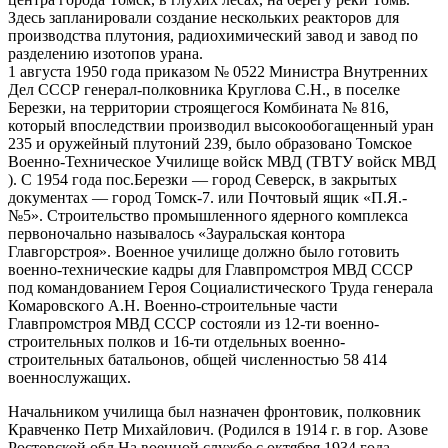
Здесь запланировали создание нескольких реакторов для
производства плутония, радиохимический завод и завод по
разделению изотопов урана.
1 августа 1950 года приказом № 0522 Министра Внутренних
Дел СССР генерал-полковника Круглова С.Н., в поселке
Березки, на территории строящегося Комбината № 816,
который впоследствии производил высокообогащенный уран
235 и оружейный плутоний 239, было образовано Томское
Военно-Техническое Училище войск МВД (ТВТУ войск МВД
). С 1954 года пос.Березки — город Северск, в закрытых
документах — город Томск-7. или Почтовый ящик «П.Я.-
№5». Строительство промышленного ядерного комплекса
первоночально называлось «Зауральская контора
Главгорстроя». Военное училище должно было готовить
военно-технические кадры для Главпромстроя МВД СССР
под командованием Героя Социалистического Труда генерала
Комаровского А.Н. Военно-строительные части
Главпромстроя МВД СССР состояли из 12-ти военно-
строительных полков и 16-ти отдельных военно-
строительных батальонов, общей численностью 58 414
военнослужащих.
Начальником училища был назначен фронтовик, полковник
Кравченко Петр Михайлович. (Родился в 1914 г. в гор. Азове
Ростовской обл.На военной службе с октября 1934 года.