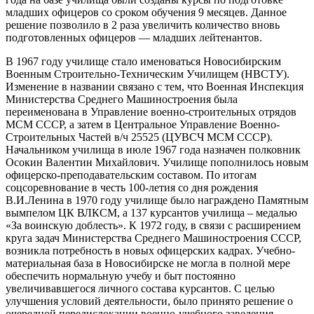
младших офицеров со сроком обучения 9 месяцев. Данное
решение позволило в 2 раза увеличить количество вновь
подготовленных офицеров — младших лейтенантов.
В 1967 году училище стало именоваться Новосибирским
Военным Строительно-Техническим Училищем (НВСТУ).
Изменение в названии связано с тем, что Военная Инспекция
Министерства Среднего Машиностроения была
переименована в Управление военно-строительных отрядов
МСМ СССР, а затем в Центральное Управление Военно-
Строительных Частей в/ч 25525 (ЦУВСЧ МСМ СССР).
Начальником училища в июле 1967 года назначен полковник
Осокин Валентин Михайлович. Училище пополнилось новым
офицерско-преподавательским составом. По итогам
соцсоревнование в честь 100-летия со дня рождения
В.И.Ленина в 1970 году училище было награждено Памятным
вымпелом ЦК ВЛКСМ, а 137 курсантов училища – медалью
«За воинскую доблесть». К 1972 году, в связи с расширением
круга задач Министерства Среднего Машиностроения СССР,
возникла потребность в новых офицерских кадрах. Учебно-
материальная база в Новосибирске не могла в полной мере
обеспечить нормальную учебу и быт постоянно
увеличивавшегося личного состава курсантов. С целью
улучшения условий деятельности, было принято решение о
очередной передислокации военно-учебного заведения.