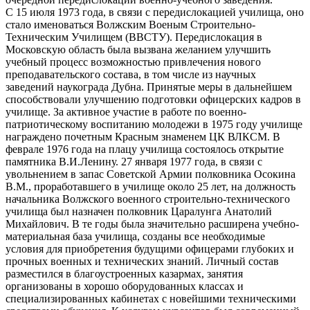
С 15 июля 1973 года, в связи с передислокацией училища, оно
стало именоваться Волжским Военым Строительно-
Техническим Училищем (ВВСТУ). Передислокация в
Московскую область была вызвана желанием улучшить
учебный процесс возможностью привлечения нового
преподавательского состава, в том числе из научных
заведений наукограда Дубна. Принятые меры в дальнейшем
способствовали улучшению подготовки офицерских кадров в
училище. За активное участие в работе по военно-
патриотическому воспитанию молодежи в 1975 году училище
награждено почетным Красным знаменем ЦК ВЛКСМ. В
феврале 1976 года на плацу училища состоялось открытие
памятника В.И.Ленину. 27 января 1977 года, в связи с
увольнением в запас Советской Армии полковника Осокина
В.М., проработавшего в училище около 25 лет, на должность
начальника Волжского военного строительно-технического
училища был назначен полковник Царалунга Анатолий
Михайлович. В те годы была значительно расширена учебно-
материальная база училища, созданы все необходимые
условия для приобретения будущими офицерами глубоких и
прочных военных и технических знаний. Личный состав
разместился в благоустроенных казармах, занятия
организованы в хорошо оборудованных классах и
специализированных кабинетах с новейшими техническими