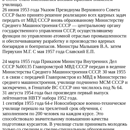
училища).
26 июня 1953 года Указом Президиума Верховного Совета
СССР было принято решение реализацию всех ядерных задач
передать от МВД СССР вновь образованному Министерству
Среднего Машиностроения СССР — центральному органу
государственного управления СССР, осуществлявшему
функции по управлению атомной отраслью промышленности
и обеспечивавшему разработку и производство ядерных
боезарядов и боеприпасов. Министры Малышев В.А. затем
Первухин М.Г. С мая 1957 года Славский Е.П.
24 марта 1955 года Приказом Министра Внутренних Дел
СССР №00135 Главпромстрой МВД СССР передан в ведение
Министерства Среднего Машиностроения СССР. 30 мая 1955
г. в связи с передачей Главпромстроя из МВД в Министерство
среднего машиностроения, училище подчинено МСМ СССР и
засекречено, в Генштабе ВС СССР оно числилось под № 64.
31 августа 1954 года был произведен первый выпуск
лейтенантов НВТУ набора 1952 года.
1 сентября 1955 года 64-е Новосибирское военно-техническое
училище перешло на трехлетний срок обучения, с
заполнением по 200 человек на каждом курсе. Это
способствовало значительному повышению качества
подготовки курсантов. В училище стали принимать молодежь
только со средним и средне-специальным образованием.