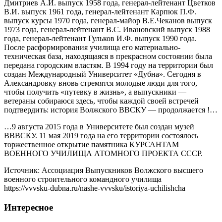
Дмитриев А.И. выпуск 1958 года, генерал-лейтенант Цветков
В.И. выпуск 1961 года, генерал-лейтенант Карпюк П.Ф.
выпуск курсы 1970 года, генерал-майор В.Е.Чеканов выпуск
1973 года, генерал-лейтенант В.С. Ивановский выпуск 1988
года, генерал-лейтенант Гульков И.Ф. выпуск 1990 года.
После расформирования училища его материально-
техническая база, находящаяся в прекрасном состоянии была
передана городским властям. В 1994 году на территории был
создан Международный Университет «Дубна». Сегодня в
Александровку вновь стремятся молодые люди для того,
чтобы получить «путевку в жизнь», а выпускники —
ветераны собираюся здесь, чтобы каждой своей встречей
подтвердить: история Волжского ВВСКУ — продолжается !…
…9 августа 2015 года в Университете был создан музей
ВВВСКУ. 11 мая 2019 года на его территории состоялось
торжественное открытие памятника КУРСАНТАМ
ВОЕННОГО УЧИЛИЩА АТОМНОГО ПРОЕКТА СССР.
Источник: Ассоциация Выпускников Волжского высшего
военного строительного командного училища
https://vvvsku-dubna.ru/nashe-vvvsku/istoriya-uchilishcha
Интересное