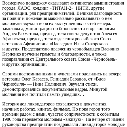
Всемерную поддержку оказывают активистам администрация
города, ЛАЭС, холдинг «ТИТАН-2», НИТИ, другие
организации, ряд предпринимателей. Великая благодарность
за подвиг и пожелания максимально рассказывать о нем
молодежи звучали во всех выступлениях гостей вечера:
замглавы администрации по безопасности и оргвопросам
Андрея Рахматова, председателя совета депутатов Алексея
Афанасьева, председателя отделения российского Союза
ветеранов Афганистана «Наследие» Ильи Сикорского
и других. Председателю правления чернобыльцев Василию
Карпенко вручены грамоты и благодарности, а также
поздравления от Центрального совета Союза «Чернобыль»
и других организаций.
Своими воспоминаниями и чувствами поделились на вечере
ветераны Олег Карасев, Геннадий Баранов, от «Вдов
Чернобыля» — Нина Поликевич. Звучали стихи,
демонстрировались документальные кадры. Минутой
молчания все почтили память ушедших…
История дел ликвидаторов сохраняется в документах,
научных работах, книгах, фильмах. Но пока герои того
времени рядом с нами, чувство сопричастности к событиям
1986 года передается молодым «вживую». На вечере от имени
руководства предприятий поздравляли ликвидаторов молодые