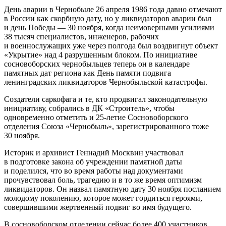
День аварии в Чернобыле 26 апреля 1986 года давно отмечают
в России как скорбную дату, но у ликвидаторов аварии был
и день Победы — 30 ноября, когда неимоверными усилиями
38 тысяч специалистов, инженеров, рабочих
и военнослужащих уже через полгода был воздвигнут объект
«Укрытие» над 4 разрушенным блоком. По инициативе
сосновоборских чернобыльцев теперь он в календаре
памятных дат региона как День памяти подвига
ленинградских ликвидаторов Чернобыльской катастрофы.
Создатели саркофага и те, кто продвигал законодательную
инициативу, собрались в ДК «Строитель», чтобы
одновременно отметить и 25-летие Сосновоборского
отделения Союза «Чернобыль», зарегистрированного тоже
30 ноября.
Историк и архивист Геннадий Москвин участвовал
в подготовке закона об учреждении памятной даты
и поделился, что во время работы над документами
прочувствовал боль, трагедию и в то же время оптимизм
ликвидаторов. Он назвал памятную дату 30 ноября посланием
молодому поколению, которое может гордиться героями,
совершившими жертвенный подвиг во имя будущего.
В сосновоборском отделении сейчас более 400 участников,