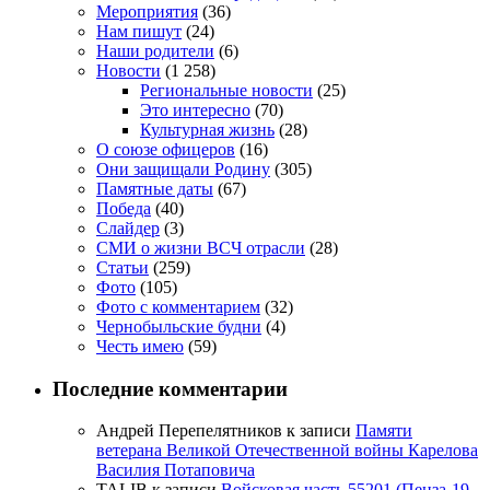
Мероприятия
(36)
Нам пишут
(24)
Наши родители
(6)
Новости
(1 258)
Региональные новости
(25)
Это интересно
(70)
Культурная жизнь
(28)
О союзе офицеров
(16)
Они защищали Родину
(305)
Памятные даты
(67)
Победа
(40)
Слайдер
(3)
СМИ о жизни ВСЧ отрасли
(28)
Статьи
(259)
Фото
(105)
Фото с комментарием
(32)
Чернобыльские будни
(4)
Честь имею
(59)
Последние комментарии
Андрей Перепелятников
к записи
Памяти
ветерана Великой Отечественной войны Карелова
Василия Потаповича
TALIB
к записи
Войсковая часть 55201 (Пенза-19,