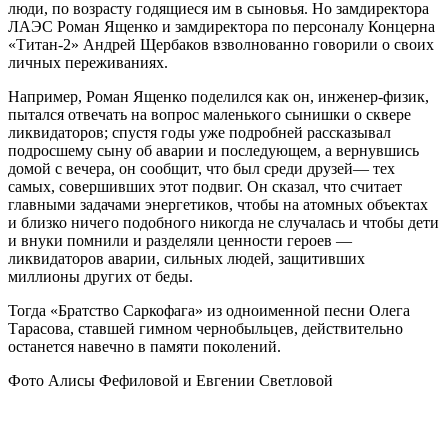
люди, по возрасту годящиеся им в сыновья. Но замдиректора
ЛАЭС Роман Ященко и замдиректора по персоналу Концерна
«Титан-2» Андрей Щербаков взволнованно говорили о своих
личных переживаниях.
Например, Роман Ященко поделился как он, инженер-физик,
пытался отвечать на вопрос маленького сынишки о сквере
ликвидаторов; спустя годы уже подробней рассказывал
подросшему сыну об аварии и последующем, а вернувшись
домой с вечера, он сообщит, что был среди друзей— тех
самых, совершивших этот подвиг. Он сказал, что считает
главными задачами энергетиков, чтобы на атомных объектах
и близко ничего подобного никогда не случалась и чтобы дети
и внуки помнили и разделяли ценности героев —
ликвидаторов аварии, сильных людей, защитивших
миллионы других от беды.
Тогда «Братство Саркофага» из одноименной песни Олега
Тарасова, ставшей гимном чернобыльцев, действительно
останется навечно в памяти поколений.
Фото Алисы Фефиловой и Евгении Светловой