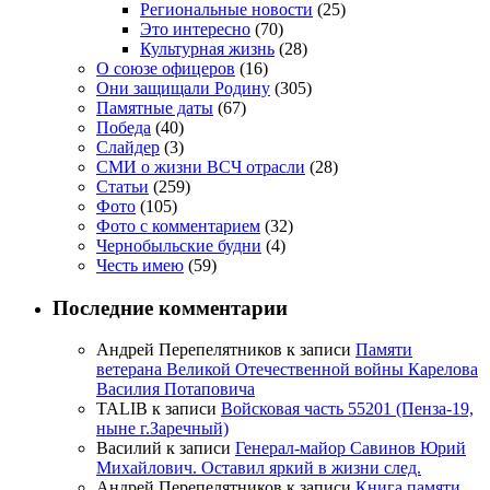
Региональные новости
(25)
Это интересно
(70)
Культурная жизнь
(28)
О союзе офицеров
(16)
Они защищали Родину
(305)
Памятные даты
(67)
Победа
(40)
Слайдер
(3)
СМИ о жизни ВСЧ отрасли
(28)
Статьи
(259)
Фото
(105)
Фото с комментарием
(32)
Чернобыльские будни
(4)
Честь имею
(59)
Последние комментарии
Андрей Перепелятников
к записи
Памяти
ветерана Великой Отечественной войны Карелова
Василия Потаповича
TALIB
к записи
Войсковая часть 55201 (Пенза-19,
ныне г.Заречный)
Василий
к записи
Генерал-майор Савинов Юрий
Михайлович. Оставил яркий в жизни след.
Андрей Перепелятников
к записи
Книга памяти.