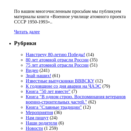
По вашим многочисленным просьбам мы публикуем
материалы книги «Военное училище атомного проекта
СССР 1950-1993»..
Читать далее
Рубрики
Навстречу 80-летию Победы!
(14)
80 лет атомной отрасли России
(35)
75 лет атомной отрасли России
(51)
Видео
(241)
Знай наших!
(61)
Известные выпускники ВВВСКУ
(12)
К годовщине со дня аварии на ЧАЭС
(79)
Книга "50 лет вместе"
(7)
Книга "В одном строю. Воспоминания ветеранов
военно-строительных частей."
(62)
Книга "Славные традиции"
(12)
Мероприятия
(36)
Нам пишут
(24)
Наши родители
(6)
Новости
(1 259)