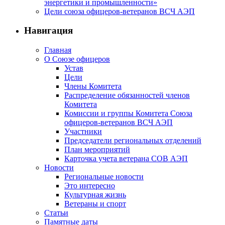
энергетики и промышленности»
Цели союза офицеров-ветеранов ВСЧ АЭП
Навигация
Главная
О Союзе офицеров
Устав
Цели
Члены Комитета
Распределение обязанностей членов
Комитета
Комиссии и группы Комитета Союза
офицеров-ветеранов ВСЧ АЭП
Участники
Председатели региональных отделений
План мероприятий
Карточка учета ветерана CОВ АЭП
Новости
Региональные новости
Это интересно
Культурная жизнь
Ветераны и спорт
Статьи
Памятные даты