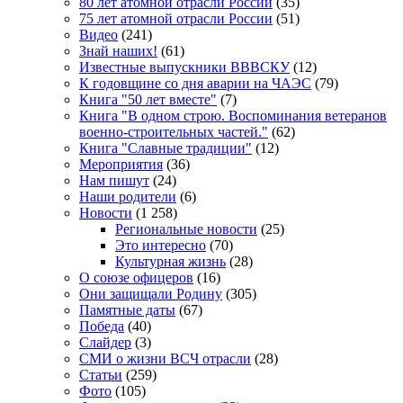
80 лет атомной отрасли России
(35)
75 лет атомной отрасли России
(51)
Видео
(241)
Знай наших!
(61)
Известные выпускники ВВВСКУ
(12)
К годовщине со дня аварии на ЧАЭС
(79)
Книга "50 лет вместе"
(7)
Книга "В одном строю. Воспоминания ветеранов
военно-строительных частей."
(62)
Книга "Славные традиции"
(12)
Мероприятия
(36)
Нам пишут
(24)
Наши родители
(6)
Новости
(1 258)
Региональные новости
(25)
Это интересно
(70)
Культурная жизнь
(28)
О союзе офицеров
(16)
Они защищали Родину
(305)
Памятные даты
(67)
Победа
(40)
Слайдер
(3)
СМИ о жизни ВСЧ отрасли
(28)
Статьи
(259)
Фото
(105)