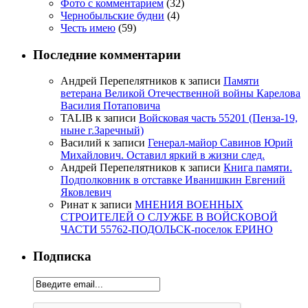
Фото с комментарием
(32)
Чернобыльские будни
(4)
Честь имею
(59)
Последние комментарии
Андрей Перепелятников
к записи
Памяти
ветерана Великой Отечественной войны Карелова
Василия Потаповича
TALIB
к записи
Войсковая часть 55201 (Пенза-19,
ныне г.Заречный)
Василий
к записи
Генерал-майор Савинов Юрий
Михайлович. Оставил яркий в жизни след.
Андрей Перепелятников
к записи
Книга памяти.
Подполковник в отставке Иванишкин Евгений
Яковлевич
Ринат
к записи
МНЕНИЯ ВОЕННЫХ
СТРОИТЕЛЕЙ О СЛУЖБЕ В ВОЙСКОВОЙ
ЧАСТИ 55762-ПОДОЛЬСК-поселок ЕРИНО
Подписка