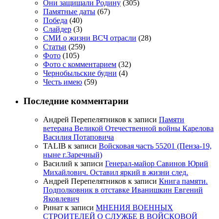
Они защищали Родину
(305)
Памятные даты
(67)
Победа
(40)
Слайдер
(3)
СМИ о жизни ВСЧ отрасли
(28)
Статьи
(259)
Фото
(105)
Фото с комментарием
(32)
Чернобыльские будни
(4)
Честь имею
(59)
Последние комментарии
Андрей Перепелятников
к записи
Памяти
ветерана Великой Отечественной войны Карелова
Василия Потаповича
TALIB
к записи
Войсковая часть 55201 (Пенза-19,
ныне г.Заречный)
Василий
к записи
Генерал-майор Савинов Юрий
Михайлович. Оставил яркий в жизни след.
Андрей Перепелятников
к записи
Книга памяти.
Подполковник в отставке Иванишкин Евгений
Яковлевич
Ринат
к записи
МНЕНИЯ ВОЕННЫХ
СТРОИТЕЛЕЙ О СЛУЖБЕ В ВОЙСКОВОЙ