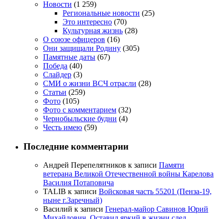
Новости
(1 259)
Региональные новости
(25)
Это интересно
(70)
Культурная жизнь
(28)
О союзе офицеров
(16)
Они защищали Родину
(305)
Памятные даты
(67)
Победа
(40)
Слайдер
(3)
СМИ о жизни ВСЧ отрасли
(28)
Статьи
(259)
Фото
(105)
Фото с комментарием
(32)
Чернобыльские будни
(4)
Честь имею
(59)
Последние комментарии
Андрей Перепелятников
к записи
Памяти
ветерана Великой Отечественной войны Карелова
Василия Потаповича
TALIB
к записи
Войсковая часть 55201 (Пенза-19,
ныне г.Заречный)
Василий
к записи
Генерал-майор Савинов Юрий
Михайлович. Оставил яркий в жизни след.