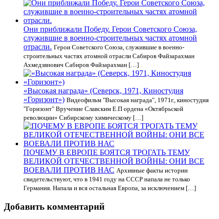
Они приближали Победу. Герои Советского Союза,
служившие в военно-строительных частях атомной
отрасли.
Герои Советского Союза, служившие в военно-
строительных частях атомной отрасли Сабиров Файзарахман
Ахмедзянович Сабиров Файзарахман […]
«Высокая награда» (Северск, 1971, Киностудия
«Горизонт»)
Видеофильм "Высокая награда", 1971г., киностудия
"Горизонт" Вручение Славским Е.П ордена «Октябрьской
революции» Сибирскому химическому […]
ПОЧЕМУ В ЕВРОПЕ БОЯТСЯ ТРОГАТЬ ТЕМУ
ВЕЛИКОЙ ОТЕЧЕСТВЕННОЙ ВОЙНЫ: ОНИ ВСЕ
ВОЕВАЛИ ПРОТИВ НАС
Архивные факты истории
свидетельствуют, что в 1941 году на СССР напала не только
Германия. Напала и вся остальная Европа, за исключением […]
Добавить комментарий