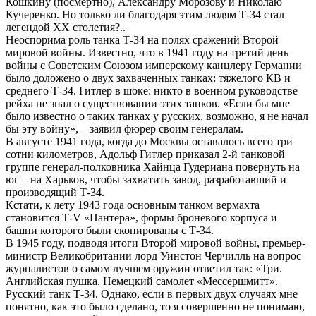
Кошкину (посмертно), Александру Морозову и Николаю
Кучеренко. Но только ли благодаря этим людям Т-34 стал
легендой ХХ столетия?..
Неоспорима роль танка Т-34 на полях сражений Второй
мировой войны. Известно, что в 1941 году на третий день
войны с Советским Союзом имперскому канцлеру Германии
было доложено о двух захваченных танках: тяжелого КВ и
среднего Т-34. Гитлер в шоке: никто в военном руководстве
рейха не знал о существовании этих танков. «Если бы мне
было известно о таких танках у русских, возможно, я не начал
бы эту войну», – заявил фюрер своим генералам.
В августе 1941 года, когда до Москвы оставалось всего три
сотни километров, Адольф Гитлер приказал 2-й танковой
группе генерал-полковника Хайнца Гудериана повернуть на
юг – на Харьков, чтобы захватить завод, разработавший и
производящий Т-34.
Кстати, к лету 1943 года основным танком вермахта
становится Т-V «Пантера», формы броневого корпуса и
башни которого были скопированы с Т-34.
В 1945 году, подводя итоги Второй мировой войны, премьер-
министр Великобритании лорд Уинстон Черчилль на вопрос
журналистов о самом лучшем оружии ответил так: «Три.
Английская пушка. Немецкий самолет «Мессершмитт».
Русский танк Т-34. Однако, если в первых двух случаях мне
понятно, как это было сделано, то я совершенно не понимаю,