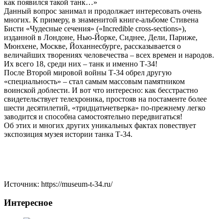
как появился такой танк…»
Данный вопрос занимал и продолжает интересовать очень
многих. К примеру, в знаменитой книге-альбоме Стивена
Бисти «Чудесные сечения» («Incredible cross-sections»),
изданной в Лондоне, Нью-Йорке, Сиднее, Дели, Париже,
Мюнхене, Москве, Йоханнесбурге, рассказывается о
величайших творениях человечества – всех времен и народов.
Их всего 18, среди них – танк и именно Т-34!
После Второй мировой войны Т-34 обрел другую
«специальность» – стал самым массовым памятником
воинской доблести. И вот что интересно: как бесстрастно
свидетельствует телехроника, простояв на постаменте более
шести десятилетий, «тридцатьчетверка» по-прежнему легко
заводится и способна самостоятельно передвигаться!
Об этих и многих других уникальных фактах повествует
экспозиция музея истории танка Т-34.
Источник: https://museum-t-34.ru/
Интересное