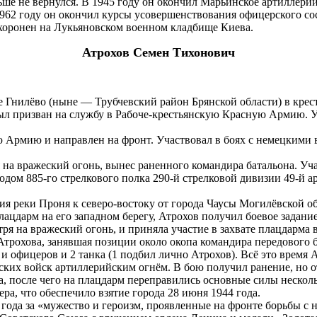
ьше не вернулся. В 1945 году он окончил Марьинское артиллерий
62 году он окончил курсы усовершенствования офицерского сост
похоронен на Лукьяновском военном кладбище Киева.
Атрохов Семен Тихонович
ле Гнилёво (ныне — Трубчевский район Брянской области) в крес
был призван на службу в Рабоче-крестьянскую Красную Армию. У
ю Армию и направлен на фронт. Участвовал в боях с немецкими 
я на вражеский огонь, вынес раненного командира батальона. Уча
дом 885-го стрелкового полка 290-й стрелковой дивизии 49-й а
ния реки Проня к северо-востоку от города Чаусы Могилёвской 
плацдарм на его западном берегу, Атрохов получил боевое задан
отря на вражеский огонь, и приняла участие в захвате плацдарм
трохова, занявшая позиции около окопа командира передового ба
и офицеров и 2 танка (1 подбил лично Атрохов). Всё это время 
их войск артиллерийским огнём. В бою получил ранение, но от
а, после чего на плацдарм переправились основные силы нескол
ра, что обеспечило взятие города 28 июня 1944 года.
 года за «мужество и героизм, проявленные на фронте борьбы 