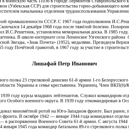
ён в воинскую часть 11036 в городе Лермонтов Ставропольского 
авои (Узбекская ССР) для строительства горно-добывающего комб
местителем начальника отделения трудоиспользования Управлен
омной промышленности СССР. С 1967 года подполковник И.С.Реше
Скончался 14 декабря 1968 года после тяжёлой болезни. Похоро
жил И.С.Решетник, установлена мемориальная доска. В 1985 году
етника. В школе-интернате села Ленинское Узгенского района б
ной Звезды, «Знак Почета» (1952), медалями. Президиум Верхов
5 году Почётной грамотой, в 1967 году за участие в строительс
Лишафай Петр Иванович
ого полка 23 стрелковой дивизии 61-й армии 1-го Белорусского ф
бласти Украины в семье крестьянина. Украинец. Член ВКП(б)/КП
в 1939 году курсы младших лейтенантов. Служил командиром от
кого Особого военного округа. В 1939 году откомандирован в О
овал миномётной ротой на Юго-Западном фронте. Был ранен, пос
о фронта. В октябре 1942 — январе 1944 года командовал отдел
— в распоряжении Военного Совета 61-й армии. С августа 1944 
4 января 1945 года командир батальона 89-го стрелкового полк