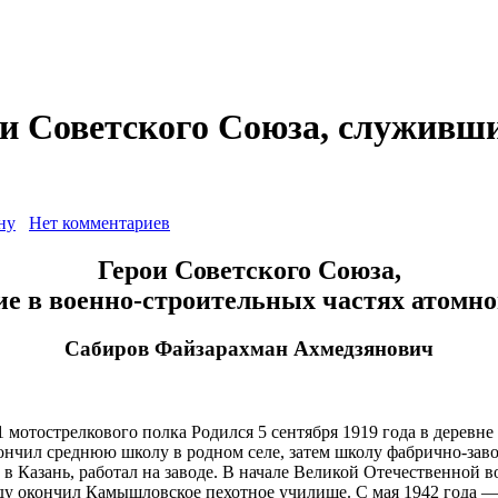
и Советского Союза, служивши
ну
Нет комментариев
Герои Советского Союза,
е в военно-строительных частях атомно
Сабиров Файзарахман Ахмедзянович
1 мотострелкового полка Родился 5 сентября 1919 года в дерев
ончил среднюю школу в родном селе, затем школу фабрично-заво
л в Казань, работал на заводе. В начале Великой Отечественно
ду окончил Камышловское пехотное училище. С мая 1942 года 