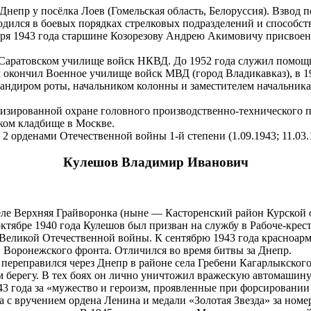
Днепр у посёлка Лоев (Гомельская область, Белоруссия). Взвод 
ходился в боевых порядках стрелковых подразделений и способс
ря 1943 года старшине Козорезову Андрею Акимовичу присвоено
 Саратовском училище войск НКВД. До 1952 года служил помощн
м окончил Военное училище войск МВД (город Владикавказ), в 
ндиром роты, начальником колонны и заместителем начальника 
енизированной охране головного производственно-технического 
ком кладбище в Москве.
2 орденами Отечественной войны 1-й степени (1.09.1943; 11.03.1
Кулешов Владимир Иванович
еле Верхняя Грайворонка (ныне — Касторенский район Курской о
октябре 1940 года Кулешов был призван на службу в Рабоче-кре
ах Великой Отечественной войны. К сентябрю 1943 года красн
и Воронежского фронта. Отличился во время битвы за Днепр.
х переправился через Днепр в районе села Гребени Кагарлыкско
ом берегу. В тех боях он лично уничтожил вражескую автомашину
43 года за «мужество и героизм, проявленные при форсировани
 с вручением ордена Ленина и медали «Золотая Звезда» за номе