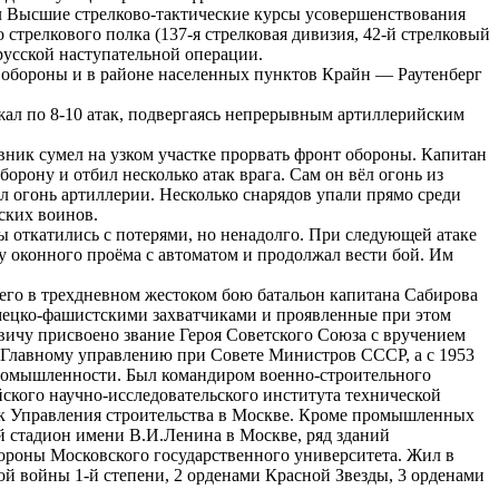
ил Высшие стрелково-тактические курсы усовершенствования
 стрелкового полка (137-я стрелковая дивизия, 42-й стрелковый
русской наступательной операции.
го обороны и в районе населенных пунктов Крайн — Раутенберг
ажал по 8-10 атак, подвергаясь непрерывным артиллерийским
ивник сумел на узком участке прорвать фронт обороны. Капитан
орону и отбил несколько атак врага. Сам он вёл огонь из
л огонь артиллерии. Несколько снарядов упали прямо среди
ских воинов.
ы откатились с потерями, но ненадолго. При следующей атаке
 у оконного проёма с автоматом и продолжал вести бой. Им
сего в трехдневном жестоком бою батальон капитана Сабирова
емецко-фашистскими захватчиками и проявленные при этом
вичу присвоено звание Героя Советского Союза с вручением
у Главному управлению при Совете Министров СССР, а с 1953
промышленности. Был командиром военно-строительного
йского научно-исследовательского института технической
ник Управления строительства в Москве. Кроме промышленных
й стадион имени В.И.Ленина в Москве, ряд зданий
бороны Московского государственного университета. Жил в
й войны 1-й степени, 2 орденами Красной Звезды, 3 орденами