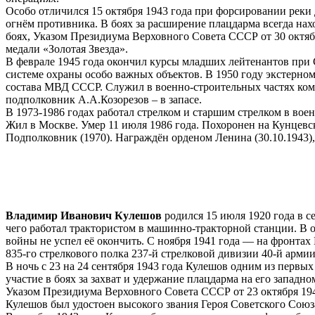
Особо отличился 15 октября 1943 года при форсировании реки 
огнём противника. В боях за расширение плацдарма всегда на
боях, Указом Президиума Верховного Совета СССР от 30 октяб
медали «Золотая Звезда».
В феврале 1945 года окончил курсы младших лейтенантов при
системе охраны особо важных объектов. В 1950 году экстерно
состава МВД СССР. Служил в военно-строительных частях кома
подполковник А.А.Козорезов – в запасе.
В 1973-1986 годах работал стрелком и старшим стрелком в во
Жил в Москве. Умер 11 июля 1986 года. Похоронен на Кунцевс
Подполковник (1970). Награждён орденом Ленина (30.10.1943), 
Владимир Иванович Кулешов
родился 15 июля 1920 года в с
чего работал трактористом в машинно-тракторной станции. В 
войны не успел её окончить. С ноября 1941 года — на фронт
835-го стрелкового полка 237-й стрелковой дивизии 40-й арми
В ночь с 23 на 24 сентября 1943 года Кулешов одним из первы
участие в боях за захват и удержание плацдарма на его западн
Указом Президиума Верховного Совета СССР от 23 октября 19
Кулешов был удостоен высокого звания Героя Советского Союза