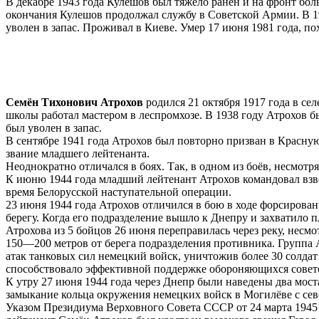
В декабре 1943 года Кулешов был тяжело ранен и на фронт бол
окончания Кулешов продолжал службу в Советской Армии. В 19
уволен в запас. Проживал в Киеве. Умер 17 июня 1981 года, 
Семён Тихонович Атрохов
родился 21 октября 1917 года в се
школы работал мастером в леспромхозе. В 1938 году Атрохов 
был уволен в запас.
В сентябре 1941 года Атрохов был повторно призван в Красну
звание младшего лейтенанта.
Неоднократно отличался в боях. Так, в одном из боёв, несмотр
К июню 1944 года младший лейтенант Атрохов командовал взво
время Белорусской наступательной операции.
23 июня 1944 года Атрохов отличился в бою в ходе форсирова
берегу. Когда его подразделение вышло к Днепру и захватило 
Атрохова из 5 бойцов 26 июня переправилась через реку, несм
150—200 метров от берега подразделения противника. Группа А
атак танковых сил немецкий войск, уничтожив более 30 солдат 
способствовало эффективной поддержке обороняющихся советск
К утру 27 июня 1944 года через Днепр были наведены два мост
замыкание кольца окружения немецких войск в Могилёве с севе
Указом Президиума Верховного Совета СССР от 24 марта 1945