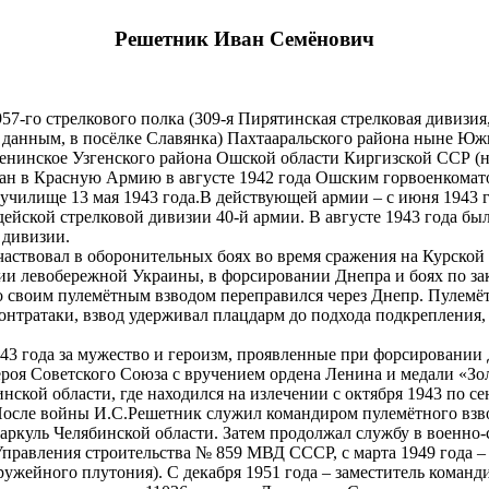
Решетник Иван Семёнович
7-го стрелкового полка (309-я Пирятинская стрелковая дивизия,
м данным, в посёлке Славянка) Пахтааральского района ныне Юж
 Ленинское Узгенского района Ошской области Киргизской ССР (
ан в Красную Армию в августе 1942 года Ошским горвоенкоматом
училище 13 мая 1943 года.В действующей армии – с июня 1943 
дейской стрелковой дивизии 40-й армии. В августе 1943 года был
 дивизии.
 участвовал в оборонительных боях во время сражения на Курско
ии левобережной Украины, в форсировании Днепра и боях по за
 со своим пулемётным взводом переправился через Днепр. Пулем
онтратаки, взвод удерживал плацдарм до подхода подкрепления
3 года за мужество и героизм, проявленные при форсировании 
оя Советского Союза с вручением ордена Ленина и медали «Зол
ской области, где находился на излечении с октября 1943 по се
После войны И.С.Решетник служил командиром пулемётного взво
ркуль Челябинской области. Затем продолжал службу в военно-
правления строительства № 859 МВД СССР, с марта 1949 года – 
ужейного плутония). С декабря 1951 года – заместитель команд