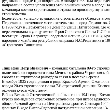
рудников в городе Красноярск-26. В январе 1953 года перевед
направлен в состав управления этой воинской части в город Н
командира военно-строительного отряда по производству и за
строительства.
Более 20 лет успешно трудился на строительстве объектов ат
Переехал на постоянное место жительства в город Лермонтов. 
В 1969 году в Лермонтове на доме по улице Пятигорская, где 
переименована в улицу имени Героя Советского Союза И.С.Реш
посвящен Герою.Награждён орденами Ленина (23.10.1943), Крас
народного хозяйства республики наградил И.С.Решетника в 196
«Строителю Ташкента».
Лишафай Пётр Иванович
– командир батальона 89-го стрелков
ныне посёлок городского типа Менского района Черниговской о
Работал инструктором райотдела связи в посёлке Березна.
В ноябре 1935 года призван в ряды Красной Армии. Окончил 
взвода 20-го стрелкового полка 7-й стрелковой дивизии Киевс
окончил курсы «Выстрел».
В боях Великой Отечественной войны с июня 1941 года. Команд
курсах командиров стрелковых батальонов при штабе Брянског
общевойсковой армиях на Центральном фронте. С января 1944 
фронтах.В ходе Висло-Одерской наступательной операции 13-1