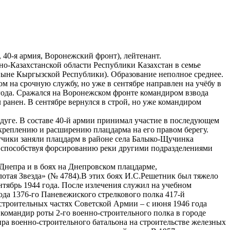
 40-я армия, Воронежский фронт), лейтенант.
но-Казахстанской области Республики Казахстан в семье
ныне Кыргызской Республики). Образование неполное среднее.
 на срочную службу, но уже в сентябре направлен на учёбу в
года. Сражался на Воронежском фронте командиром взвода
 ранен. В сентябре вернулся в строй, но уже командиром
й дуге. В составе 40-й армии принимал участие в последующем
креплению и расширению плацдарма на его правом берегу.
ётчики заняли плацдарм в районе села Балыко-Щучинка
, способствуя форсированию реки другими подразделениями
Днепра и в боях на Днепровском плацдарме,
отая Звезда» (№ 4784).В этих боях И.С.Решетник был тяжело
нтябрь 1944 года. После излечения служил на учебном
да 1376-го Паневежиского стрелкового полка 417-й
строительных частях Советской Армии – с июня 1946 года
командир роты 2-го военно-строительного полка в городе
ира военно-строительного батальона на строительстве железных