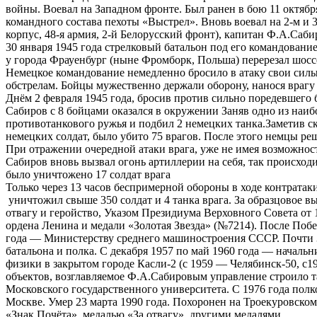
войны. Воевал на Западном фронте. Был ранен в бою 11 октяб
командного состава пехоты «Выстрел». Вновь воевал на 2-м и 3
корпус, 48-я армия, 2-й Белорусский фронт), капитан Ф.А.Са
30 января 1945 года стрелковый батальон под его командован
у города Фрауенбург (ныне Фромборк, Польша) перерезал шосс
Немецкое командование немедленно бросило в атаку свои силы.
обстрелам. Бойцы мужественно держали оборону, нанося врагу
Днём 2 февраля 1945 года, бросив против сильно поредевшего 
Сабиров с 8 бойцами оказался в окружении Заняв одно из наибо
противотанкового ружья и подбил 2 немецких танка.Заметив ск
немецких солдат, было убито 75 врагов. После этого немцы ре
При отражении очередной атаки врага, уже не имея возможност
Сабиров вновь вызвал огонь артиллерии на себя, так происходи
было уничтожено 17 солдат врага
Только через 13 часов беспримерной обороны в ходе контрата
уничтожил свыше 350 солдат и 4 танка врага. За образцовое 
отвагу и геройство, Указом Президиума Верховного Совета от
ордена Ленина и медали «Золотая Звезда» (№7214). После По
года — Министерству среднего машиностроения СССР. Почти 3
батальона и полка. С декабря 1957 по май 1960 года — началь
физики в закрытом городе Касли-2 (с 1959 — Челябинск-50, 
объектов, возглавляемое Ф.А.Сабировым управление строило т
Московского государственного университета. С 1976 года пол
Москве. Умер 23 марта 1990 года. Похоронен на Троекуровско
«Знак Почёта», медалью «За отвагу», другими медалями.