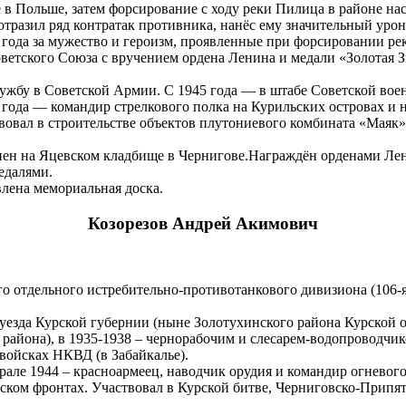
в Польше, затем форсирование с ходу реки Пилица в районе на
 отразил ряд контратак противника, нанёс ему значительный уро
года за мужество и героизм, проявленные при форсировании ре
тского Союза с вручением ордена Ленина и медали «Золотая Зв
жбу в Советской Армии. С 1945 года — в штабе Советской вое
 года — командир стрелкового полка на Курильских островах и 
овал в строительстве объектов плутониевого комбината «Маяк» 
онен на Яцевском кладбище в Чернигове.Награждён орденами Ле
едалями.
влена мемориальная доска.
Козорезов Андрей Акимович
го отдельного истребительно-противотанкового дивизиона (106-я
уезда Курской губернии (ныне Золотухинского района Курской об
о района), в 1935-1938 – чернорабочим и слесарем-водопроводч
 войсках НКВД (в Забайкалье).
але 1944 – красноармеец, наводчик орудия и командир огневого
сском фронтах. Участвовал в Курской битве, Черниговско-Прип