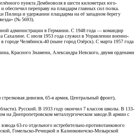
селённого пункта Дембноволя в шести километрах юго-
н и обеспечил переправу на плацдарм главных сил полка.
ки Пилица и удержании плацдарма на её западном берегу
езда» (№ 5693).
нной администрации в Германии. С 1948 года — командир
на Сахалине. С июля 1953 года служил в Управлении военно-
в городе Челябинск-40 (ныне город Озёрск). С марта 1957 года
нина, Красного Знамени, Александра Невского, двумя орденами
 стрелковая дивизия, 65-я армия, Центральный фронт),
ласти). Русский. В 1933 году окончил 7 классов школы. В 133-
иком на Днепропетровском металлургическом заводе.В армии с
 взвода 63-го отдельного истребительно-противотанкового
ятской, Гомельско-Речицкой и Калинковичско-Мозырской