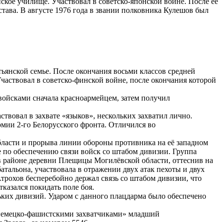
ское училище. Участвовал в советско-японской войне. После её
ава. В августе 1976 года в звании полковника Кулешов был
тьянской семье. После окончания восьми классов средней
частвовал в советско-финской войне, после окончания которой
войсками сначала красноармейцем, затем получил
ствовал в захвате «языков», нескольких захватил лично.
рмии 2-го Белорусского фронта. Отличился во
области и прорыва линии обороны противника на её западном
ие по обеспечению связи войск со штабом дивизии. Группа
а в районе деревни Плещицы Могилёвской области, оттеснив на
тальона, участвовала в отражении двух атак пехоты и двух
Атрохов бесперебойно держал связь со штабом дивизии, что
казался покидать поле боя.
ьких дивизий. Ударом с данного плацдарма было обеспечено
с немецко-фашистскими захватчиками» младший