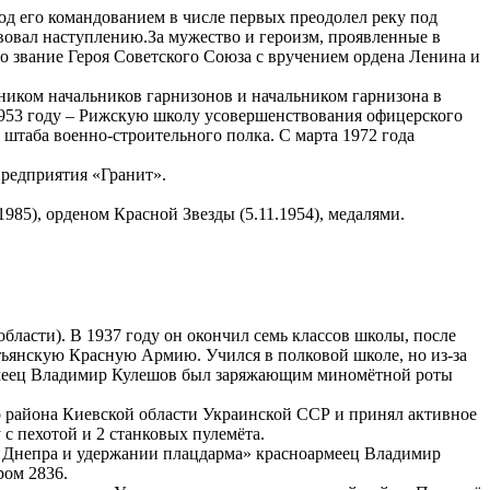
под его командованием в числе первых преодолел реку под
твовал наступлению.За мужество и героизм, проявленные в
 звание Героя Советского Союза с вручением ордена Ленина и
иком начальников гарнизонов и начальником гарнизона в
1953 году – Рижскую школу усовершенствования офицерского
штаба военно-строительного полка. С марта 1972 года
предприятия «Гранит».
985), орденом Красной Звезды (5.11.1954), медалями.
бласти). В 1937 году он окончил семь классов школы, после
стьянскую Красную Армию. Учился в полковой школе, но из-за
оармеец Владимир Кулешов был заряжающим миномётной роты
го района Киевской области Украинской ССР и принял активное
 с пехотой и 2 станковых пулемёта.
и Днепра и удержании плацдарма» красноармеец Владимир
ром 2836.