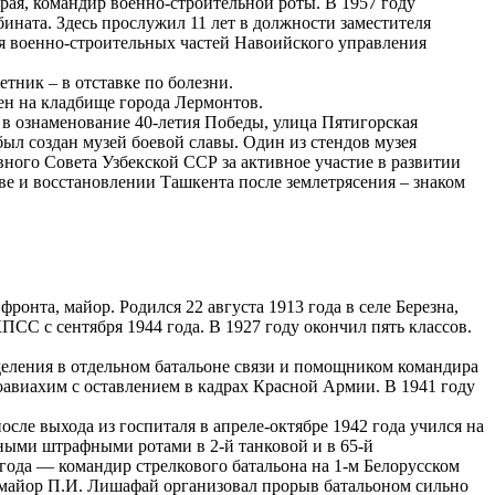
края, командир военно-строительной роты. В 1957 году
ината. Здесь прослужил 11 лет в должности заместителя
ия военно-строительных частей Навоийского управления
тник – в отставке по болезни.
нен на кладбище города Лермонтов.
, в ознаменование 40-летия Победы, улица Пятигорская
ыл создан музей боевой славы. Один из стендов музея
ного Совета Узбекской ССР за активное участие в развитии
тве и восстановлении Ташкента после землетрясения – знаком
ронта, майор. Родился 22 августа 1913 года в селе Березна,
СС с сентября 1944 года. В 1927 году окончил пять классов.
деления в отдельном батальоне связи и помощником командира
соавиахим с оставлением в кадрах Красной Армии. В 1941 году
ле выхода из госпиталя в апреле-октябре 1942 года учился на
ьными штрафными ротами в 2-й танковой и в 65-й
года — командир стрелкового батальона на 1-м Белорусском
а майор П.И. Лишафай организовал прорыв батальоном сильно