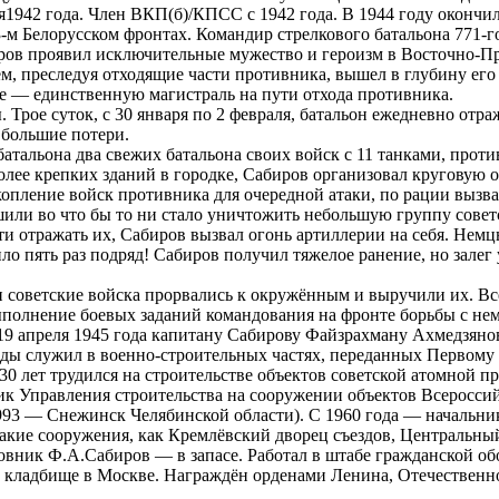
ря1942 года. Член ВКП(б)/КПСС с 1942 года. В 1944 году оконч
-м Белорусском фронтах. Командир стрелкового батальона 771-го
биров проявил исключительные мужество и героизм в Восточно-П
ием, преследуя отходящие части противника, вышел в глубину е
е — единственную магистраль на пути отхода противника.
 Трое суток, с 30 января по 2 февраля, батальон ежедневно отр
 большие потери.
батальона два свежих батальона своих войск с 11 танками, прот
лее крепких зданий в городке, Сабиров организовал круговую об
опление войск противника для очередной атаки, по рации вызва
шили во что бы то ни стало уничтожить небольшую группу совет
и отражать их, Сабиров вызвал огонь артиллерии на себя. Немц
ло пять раз подряд! Сабиров получил тяжелое ранение, но залег
ки советские войска прорвались к окружённым и выручили их. В
выполнение боевых заданий командования на фронте борьбы с н
 19 апреля 1945 года капитану Сабирову Файзрахману Ахмедзяно
беды служил в военно-строительных частях, переданных Первом
0 лет трудился на строительстве объектов советской атомной 
ник Управления строительства на сооружении объектов Всеросси
с1993 — Снежинск Челябинской области). С 1960 года — началь
акие сооружения, как Кремлёвский дворец съездов, Центральны
ковник Ф.А.Сабиров — в запасе. Работал в штабе гражданской о
м кладбище в Москве. Награждён орденами Ленина, Отечественно