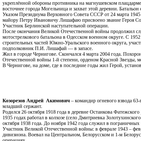
укреплённой обороны противника на магнушевском плацдарме 
восточнее города Могельница и захват этой деревни. Батальон
Указом Президиума Верховного Совета СССР от 24 марта 1945 
майору Петру Ивановичу Лишафаю присвоено звание Героя Сове
Участник Берлинской наступательной операции.
После окончания Великой Отечественной войны продолжил слу
мотострелкового батальона в Одесском военном округе. С 1952
строительных частей Южно-Уральского военного округа, участв
подполковник П.И. Лишафай — в запасе.
Жил в городе Чернигове. Скончался 4 марта 2004 года. Похор
Отечественной войны 1-й степени, орденом Красной Звезды, м
В Чернигове, на доме, где в последние годы жил Герой, устано
Козорезов Андрей Акимович
– командир огневого взвода 63-
младший сержант.
Родился 26 октября 1918 года в деревне Останкова Фатежского 
1935 годах работал в колхозе (село Дмитриевка Золотухинског
октября 1938 года. До ноября 1942 года служил в пограничных
Участник Великой Отечественной войны: в феврале 1943 – февр
дивизиона. Воевал на Центральном, Белорусском и 1-м Белору
операциях.