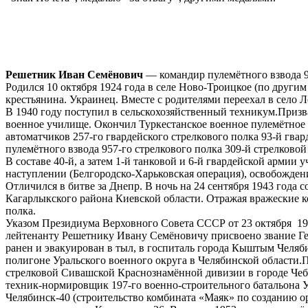
Решетник Иван Семёнович
— командир пулемётного взвода 95
Родился 10 октября 1924 года в селе Ново-Троицкое (по други
крестьянина. Украинец. Вместе с родителями переехал в село
В 1940 году поступил в сельскохозяйственный техникум.Призв
военное училище. Окончил Туркестанское военное пулемётное 
автоматчиков 257-го гвардейского стрелкового полка 93-й гвар
пулемётного взвода 957-го стрелкового полка 309-й стрелковой
В составе 40-й, а затем 1-й танковой и 6-й гвардейской армии
наступлении (Белгородско-Харьковская операция), освобожден
Отличился в битве за Днепр. В ночь на 24 сентября 1943 года
Кагарлыкского района Киевской области. Отражая вражеские к
полка.
Указом Президиума Верховного Совета СССР от 23 октября 194
лейтенанту Решетнику Ивану Семёновичу присвоено звание Гер
ранен и эвакуирован в тыл, в госпиталь города Кыштым Челябин
полигоне Уральского военного округа в Челябинской области.
стрелковой Сивашской Краснознамённой дивизии в городе Чеба
техник-нормировщик 197-го военно-строительного батальона У
Челябинск-40 (строительство комбината «Маяк» по созданию ор