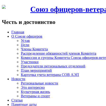
Союз офицеров-вете
Честь и достоинство
Главная
О Союзе офицеров
Устав
Цели
Члены Комитета
Распределение обязанностей членов Комитета
Комиссии и группы Комитета Союза офицеров-ве
Участники
Председатели региональных отделений
План мероприятий
Карточка учета ветерана CОВ АЭП
Новости
Региональные новости
Это интересно
Культурная жизнь
Ветераны и спорт
Статьи
Памятные даты