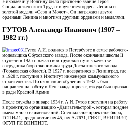
Николаевичу Волгину было присвоено звание Героя
Социалистического Труда с вручением ордена Ленина и
золотой медали «Серп и Молот». Он награжден двумя
орденами Ленина и многими другими орденами и медалями.
ГУТОВ Александр Иванович (1907 –
1982 гг.)
Гутов А.И. родился в Петербурге в семье рабочего-
модельщика Обуховского завода. После окончания школы II
ступени в 1925 г. начал свой трудовой путь в качестве
сотрудника бюро экономики труда Досчатинского завода
(Горьковская область). В 1927 г. возвратился в Ленинград, где
в 1928 г. поступил в Институт инженеров коммунального
строительства. По окончании обучения в 1932 г. был
направлен на работу в Ленгражданпроект, откуда был призван
в ряды Красной Армии.
После службы в январе 1934 г. А.И. Гутов поступил на работу
в проектную организацию «Двигательстрой», которая позднее
имела много наименований: Специальное проектное бюро,
ГСПИ-11, предприятие п/я 45, п/я А-7631, ГИКП, ВНИПИЭТ,
ФГУП ГИ ВНИПИЭТ.