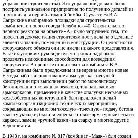
управление строительства). Это управление должно было
построить уникальное предприятие по получению деталей из
плутония для первой атомной бомбы. С участием В.А.
Сапрыкина выбирались площадки для строительства
комбината и нового города Челябинск-40. Строительство
первого реактора на объекте «А» было затруднено тем, что
проектная документация строителям поступала на отдельные
элементы зданий, помещений и конструкций. О целостности
сооружаемого объекта они не имели никакого представления.
В таких условиях руководителям стройки надо было
проявлять недюжинные способности для возведения
сооружения. В процессе строительства комбината В.А.
Сапрыкиным были предложены и внедрены многие новые
методы работ: использование арматуры как несущей
конструкции при выполнении работ по монолитному
бетонированию «стакана» реактора, так называемых
армокаркасов; применение в качестве опалубки несъемных
железобетонных конструкций; был предложен целый
комплекс организационно-технических мероприятий,
сокращающих во многом тяжелую «тачечную» подачу бетона
к месту укладки; были внедрены готовые арматурные сетки и
каркасы, замена «ручной вязки» на сварку и многие другие
мероприятия.
В 1948 г. на комбинате № 817 (комбинат «Маяк») был создан