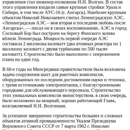
управления стал инженер-полковник Н.Н. Волгин. В состав
этого управления входили самые крупные стройки Урала и
Сибири, в том числе АУС-16 (г. Ангарск). Наиболее крупным
объектом Николай Николаевич считал Ленинградскую АЭС.
«Ленинградская АЭС – моя вторая и последняя любовь после
Ангарска», — писал он в своих воспоминаниях. АЭС и город
Сосновый Бор был построен на берегу Финского залива
вблизи Ленинграда. Мощность первой очереди АЭС
составила 2 миллиона киловатт (два атомных реактора по 1
миллиону киловатт с двумя турбинами по 500 тысяч
киловатт). Строительство было выполнено с опережением
плана на один год.
В 60-е годы на Минсредмаш правительством была возложена
задача сооружения шахт для ракетных комплексов,
оборудованных по последним достижениям науки и техники,
с тремя источниками электропитания, с благоустроенными
городками для обслуживающего персонала. Строительство
этих уникальных комплексов министерством, в свою очередь,
было возложено на мощный, хорошо работающий Главк,
возглавляемый Н.Н. Волгиным.
За успешное завершение строительства больших и сложных
объектов атомной промышленности Указом Президиума
Верховного Совета СССР от 7 марта 1962 г. Николаю