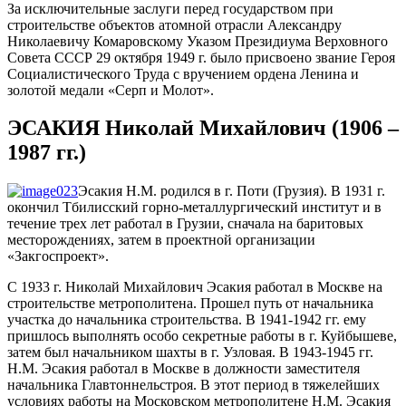
За исключительные заслуги перед государством при
строительстве объектов атомной отрасли Александру
Николаевичу Комаровскому Указом Президиума Верховного
Совета СССР 29 октября 1949 г. было присвоено звание Героя
Социалистического Труда с вручением ордена Ленина и
золотой медали «Серп и Молот».
ЭСАКИЯ Николай Михайлович (1906 –
1987 гг.)
Эсакия Н.М. родился в г. Поти (Грузия). В 1931 г.
окончил Тбилисский горно-металлургический институт и в
течение трех лет работал в Грузии, сначала на баритовых
месторождениях, затем в проектной организации
«Закгоспроект».
С 1933 г. Николай Михайлович Эсакия работал в Москве на
строительстве метрополитена. Прошел путь от начальника
участка до начальника строительства. В 1941-1942 гг. ему
пришлось выполнять особо секретные работы в г. Куйбышеве,
затем был начальником шахты в г. Узловая. В 1943-1945 гг.
Н.М. Эсакия работал в Москве в должности заместителя
начальника Главтоннельстроя. В этот период в тяжелейших
условиях работы на Московском метрополитене Н.М. Эсакия