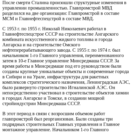
После смерти Сталина произошли структурные изменения в
управлении промышленностью. Главпромстрой МВД
разделился на две организации: Главпромстрой в составе
МСМ и Главнефтеспецстрой в составе МВД.
С 1953 г. по 1955 г. Николай Николаевич работал в
Главнефтеспецстрое СССР на строительстве Ангарского
комбината искусственного жидкого топлива и города
Ангарска и на строительстве Омского
нефтеперерабатывающего завода. С 1955 г. по 1974 г. был
начальником 1-го Главного управления, переименованного
затем в 10-е Главное управление Минсредмаша СССР. За
время работы в Минсредмаше под его руководством были
созданы крупные уникальные объекты и современные города
в Сибири и на Урале, инфраструктура для ракетных
комплексов стратегического назначения, Ленинградская АЭС,
было развернуто строительство Игналинской АЭС. Он
непосредственно участвовал в строительстве объектов химии
в городах Ангарске и Томске, в создании мощной
стройиндустрии Минсредмаша СССР.
В этот период в связи с возросшим объемом работ
главпромстрой был реорганизован. Были созданы три
подрядных строительных Главных управления и Главное
монтажное управление. Начальником 1-го Главного