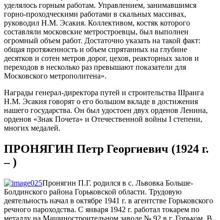
уделялось горным работам. Управлением, занимавшимся
горно-проходческими работами в скальных массивах,
руководил Н.М. Эсакия. Коллективом, костяк которого
составляли московские метростроевцы, был выполнен
огромный объем работ. Достаточно указать на такой факт:
общая протяженность и объем спрятанных на глубине
десятков и сотен метров дорог, цехов, реакторных залов и
переходов в несколько раз превышают показатели для
Московского метрополитена».
Награды генерал-директора путей и строительства IIIранга
Н.М. Эсакия говорят о его большом вкладе в достижения
нашего государства. Он был удостоен двух орденов Ленина,
орденов «Знак Почета» и Отечественной войны I степени,
многих медалей.
ПРОНЯГИН Петр Георгиевич (1924 г.
– )
Пронягин П.Г. родился в с. Львовка Больше-
Болдинского района Горьковской области. Трудовую
деятельность начал в октябре 1941 г. в агентстве Горьковского
речного пароходства. С января 1942 г. работал токарем по
металлу на Машиностроительном заводе № 92 в г. Горьком. В