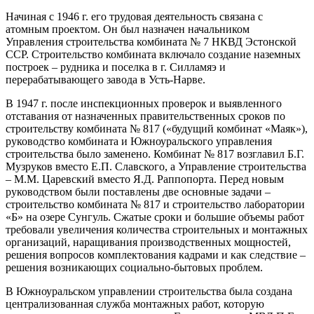
Начиная с 1946 г. его трудовая деятельность связана с
атомным проектом. Он был назначен начальником
Управления строительства комбината № 7 НКВД Эстонской
ССР. Строительство комбината включало создание наземных
построек – рудника и поселка в г. Силламяэ и
перерабатывающего завода в Усть-Нарве.
В 1947 г. после инспекционных проверок и выявленного
отставания от назначенных правительственных сроков по
строительству комбината № 817 («будущий комбинат «Маяк»),
руководство комбината и Южноуральского управления
строительства было заменено. Комбинат № 817 возглавил Б.Г.
Музруков вместо Е.П. Славского, а Управление строительства
– М.М. Царевский вместо Я.Д. Раппопорта. Перед новым
руководством были поставлены две основные задачи –
строительство комбината № 817 и строительство лаборатории
«Б» на озере Сунгуль. Сжатые сроки и большие объемы работ
требовали увеличения количества строительных и монтажных
организаций, наращивания производственных мощностей,
решения вопросов комплектования кадрами и как следствие –
решения возникающих социально-бытовых проблем.
В Южноуральском управлении строительства была создана
централизованная служба монтажных работ, которую