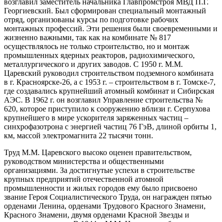
возглавил заместитель начальника Главпромстроя МВД П.Г.
Георгиевский. Был сформирован специальный монтажный
отряд, организованы курсы по подготовке рабочих
монтажных профессий. Эти решения были своевременными и
жизненно важными, так как на комбинате № 817
осуществлялось не только строительство, но и монтаж
промышленных ядерных реакторов, радиохимического,
металлургического и других заводов. С 1950 г. М.М.
Царевский руководил строительством подземного комбината
в г. Красноярске-26, а с 1953 г. – строительством в г. Томске-7,
где создавались крупнейший атомный комбинат и Сибирская
АЭС. В 1962 г. он возглавил Управление строительства №
620, которое приступило к сооружению вблизи г. Серпухова
крупнейшего в мире ускорителя заряженных частиц –
синхрофазотрона с энергией частиц 76 ГэВ, длиной орбиты 1,
км, массой электромагнита 22 тысячи тонн.
Труд М.М. Царевского высоко оценен правительством,
руководством министерства и общественными
организациями. За достигнутые успехи в строительстве
крупных предприятий отечественной атомной
промышленности и жилых городов ему было присвоено
звание Героя Социалистического Труда, он награжден пятью
орденами Ленина, орденами Трудового Красного Знамени,
Красного Знамени, двумя орденами Красной Звезды и