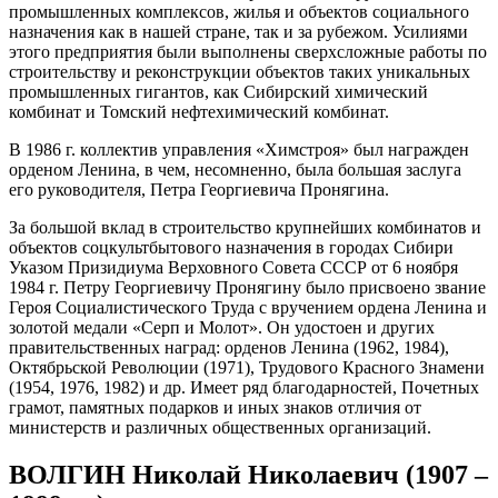
промышленных комплексов, жилья и объектов социального
назначения как в нашей стране, так и за рубежом. Усилиями
этого предприятия были выполнены сверхсложные работы по
строительству и реконструкции объектов таких уникальных
промышленных гигантов, как Сибирский химический
комбинат и Томский нефтехимический комбинат.
В 1986 г. коллектив управления «Химстроя» был награжден
орденом Ленина, в чем, несомненно, была большая заслуга
его руководителя, Петра Георгиевича Пронягина.
За большой вклад в строительство крупнейших комбинатов и
объектов соцкультбытового назначения в городах Сибири
Указом Призидиума Верховного Совета СССР от 6 ноября
1984 г. Петру Георгиевичу Пронягину было присвоено звание
Героя Социалистического Труда с вручением ордена Ленина и
золотой медали «Серп и Молот». Он удостоен и других
правительственных наград: орденов Ленина (1962, 1984),
Октябрьской Революции (1971), Трудового Красного Знамени
(1954, 1976, 1982) и др. Имеет ряд благодарностей, Почетных
грамот, памятных подарков и иных знаков отличия от
министерств и различных общественных организаций.
ВОЛГИН Николай Николаевич (1907 –