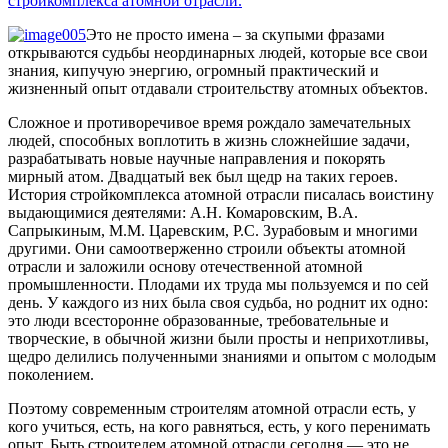
стройкомплекса атомной отрасли.
Это не просто имена – за скупыми фразами
открываются судьбы неординарных людей, которые все свои
знания, кипучую энергию, огромный практический и
жизненный опыт отдавали строительству атомных объектов.
Сложное и противоречивое время рождало замечательных
людей, способных воплотить в жизнь сложнейшие задачи,
разрабатывать новые научные направления и покорять
мирный атом. Двадцатый век был щедр на таких героев.
История стройкомплекса атомной отрасли писалась воистину
выдающимися деятелями: А.Н. Комаровским, В.А.
Сапрыкиным, М.М. Царевским, Р.С. Зурабовым и многими
другими. Они самоотверженно строили объекты атомной
отрасли и заложили основу отечественной атомной
промышленности. Плодами их труда мы пользуемся и по сей
день. У каждого из них была своя судьба, но роднит их одно:
это люди всесторонне образованные, требовательные и
творческие, в обычной жизни были просты и неприхотливы,
щедро делились полученными знаниями и опытом с молодым
поколением.
Поэтому современным строителям атомной отрасли есть, у
кого учиться, есть, на кого равняться, есть, у кого перенимать
опыт. Быть строителем атомной отрасли сегодня — это не