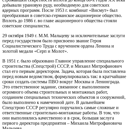
добывали урановую руду, необходимую для советских
ядерных программ. После 1953 г. комбинат «Висмут» был
преобразован в советско-германское акционерное общество.
Вплоть до 1986 г. во главе акционерного общества стояли
советские специалисты.
29 октября 1949 г. М.М. Мальцеву за исключительные заслуги
перед государством было присвоено звание Героя
Социалистического Труда с вручением ордена Ленина и
золотой медали «Серп и Молот».
В 1951 г. было образовано Главное управление специального
строительства (Спецстрой) СССР, и Михаил Митрофанович
стал его первым директором. Задача, которая была поставлена
перед новым ведомством, формулировалась так: в кратчайшие
сроки создать системы ПВО вокруг Москвы и Ленинграда.
Это ответственное задание, связанное с выполнением
огромного объема строительных и монтажных работ,
созданием специальных технических объектов и сооружений,
было выполнено к намеченной дате. В дальнейшем
Спецстрою СССР регулярно поручались самые сложные и
ответственные строительно-монтажные работы. В том, что
они выполнялись качественно и в срок, большая заслуга
первого директора предприятия – Михаила Митрофановича
Мальцева.