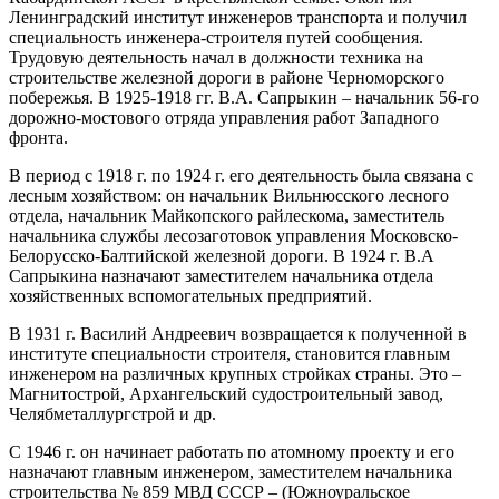
Ленинградский институт инженеров транспорта и получил
специальность инженера-строителя путей сообщения.
Трудовую деятельность начал в должности техника на
строительстве железной дороги в районе Черноморского
побережья. В 1925-1918 гг. В.А. Сапрыкин – начальник 56-го
дорожно-мостового отряда управления работ Западного
фронта.
В период с 1918 г. по 1924 г. его деятельность была связана с
лесным хозяйством: он начальник Вильнюсского лесного
отдела, начальник Майкопского райлескома, заместитель
начальника службы лесозаготовок управления Московско-
Белорусско-Балтийской железной дороги. В 1924 г. В.А
Сапрыкина назначают заместителем начальника отдела
хозяйственных вспомогательных предприятий.
В 1931 г. Василий Андреевич возвращается к полученной в
институте специальности строителя, становится главным
инженером на различных крупных стройках страны. Это –
Магнитострой, Архангельский судостроительный завод,
Челябметаллургстрой и др.
С 1946 г. он начинает работать по атомному проекту и его
назначают главным инженером, заместителем начальника
строительства № 859 МВД СССР – (Южноуральское