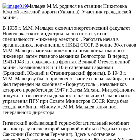
Мальцев М.М. родился на станции Никитовка
Южной железной дороги (Украина). Участник гражданской
войны.
В 1935 г. М.М. Мальцев окончил энергетический факультет
Новочеркасского индустриального института по
специальности «инженер-электрик». Работать начал в
организациях, подчиненных НКВД СССР. В конце 30-х годов
М.М. Мальцев занимал должности помощника главного
инженера, затем главного механика Волгостроя. В период
1941-1943 г.г. сражался на фронтах Великой Отечественной
войны. Командовал 8-й и 10-й саперными армиями
(Брянский, Южный и Сталинградский фронты). В 1943 г.
М.М. Мальцеву было присвоено звание генерал-майора, и он
был переведен на комбинат «Воркутауголь», начальников
которого проработал до 1947 г. Затем Михаил Митрофанович
получил назначение на должность начальника Саксонского
управления ПГУ при Совете Министров СССР. Когда был
создан комбинат «Висмут», М.М. Мальцев занял пост
генерального директора.
Гигантский добывающий горно-обогатительный комбинат
возник сразу после второй мировой войны в Руд-ных горах
Саксонии (Восточная Германия). Здесь в обстановке
строжайшей секретности вплоть до конца 80-х годов ХХ века