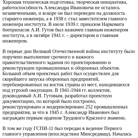
Хорошая техническая подготовка, творческая инициатива,
работоспособность Александра Ивановича не остались
незамеченными, и вскоре он был переведен на должность
старшего инженера, а в 1938 г. стал заместителем главного
инженера института. В июле 1939 г. приказом Наркомата
боеприпасов А.И. Гутов был назначен главным инженером
института, а в октябре 1941 г. – директором и главным
инженером.
В первые дни Великой Отечественной войны институту было
поручено выполнение срочного и важного
правительственного задания по проектированию и
реконструкции промышленных и оборонных объектов.
Большой объем проектных работ был осуществлен для
скорейшего запуска оборонных предприятий,
перебазированных на восток страны из мест, находившихся
под угрозой оккупации. В 1941-1944 гг. коллектив,
руководимый А.И. Гутовым, разработал проектную
документацию, по которой было построено,
реконструировано и модернизировано 252 промышленных
предприятия, за что в 1945 г. Александр Иванович был
награжден первым орденом Трудового Красного знамени.
В том же году ГСПИ-11 был передан в ведение Первого
главного управления (впоследствии Минсредмаш). Началась