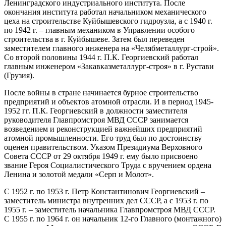
Ленинградского индустриального института. После
окончания института работал начальником механического
цеха на строительстве Куйбышевского гидроузла, а с 1940 г.
по 1942 г. – главным механиком в Управлении особого
строительства в г. Куйбышеве. Затем был переведен
заместителем главного инженера на «Челябметаллург-строй».
Со второй половины 1944 г. П.К. Георгиевский работал
главным инженером «Закавказметаллург-строя» в г. Рустави
(Грузия).
После войны в стране начинается бурное строительство
предприятий и объектов атомной отрасли. И в период 1945-
1952 гг. П.К. Георгиевский в должности заместителя
руководителя Главпромстроя МВД СССР занимается
возведением и реконструкцией важнейших предприятий
атомной промышленности. Его труд был по достоинству
оценен правительством. Указом Президиума Верховного
Совета СССР от 29 октября 1949 г. ему было присвоено
звание Героя Социалистического Труда с вручением ордена
Ленина и золотой медали «Серп и Молот».
С 1952 г. по 1953 г. Петр Константинович Георгиевский –
заместитель министра внутренних дел СССР, а с 1953 г. по
1955 г. – заместитель начальника Главпромстроя МВД СССР.
С 1955 г. по 1964 г. он начальник 12-го Главного (монтажного)