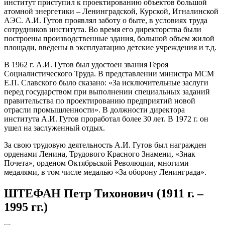
институт приступил к проектированию объектов большой
атомной энергетики – Ленинградской, Курской, Игналинской
АЭС. А.И. Гутов проявлял заботу о быте, в условиях труда
сотрудников института. Во время его директорства были
построены производственные здания, большой объем жилой
площади, введены в эксплуатацию детские учреждения и т.д.
В 1962 г. А.И. Гутов был удостоен звания Героя
Социалистического Труда. В представлении министра МСМ
Е.П. Славского было сказано: «За исключительные заслуги
перед государством при выполнении специальных заданий
правительства по проектированию предприятий новой
отрасли промышленности». В должности директора
института А.И. Гутов проработал более 30 лет. В 1972 г. он
ушел на заслуженный отдых.
За свою трудовую деятельность А.И. Гутов был награжден
орденами Ленина, Трудового Красного Знамени, «Знак
Почета», орденом Октябрьской Революции, многими
медалями, в том числе медалью «За оборону Ленинграда».
ШТЕФАН Петр Тихонович (1911 г. –
1995 гг.)