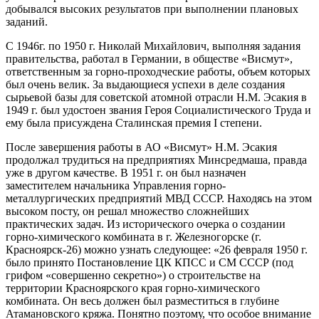
добывался высоких результатов при выполнении плановых
заданий.
С 1946г. по 1950 г. Николай Михайлович, выполняя задания
правительства, работал в Германии, в обществе «Висмут»,
ответственным за горно-проходческие работы, объем которых
был очень велик. За выдающиеся успехи в деле создания
сырьевой базы для советской атомной отрасли Н.М. Эсакия в
1949 г. был удостоен звания Героя Социалистического Труда и
ему была присуждена Сталинская премия I степени.
После завершения работы в АО «Висмут» Н.М. Эсакия
продолжал трудиться на предприятиях Минсредмаша, правда
уже в другом качестве. В 1951 г. он был назначен
заместителем начальника Управления горно-
металлургических предприятий МВД СССР. Находясь на этом
высоком посту, он решал множество сложнейших
практических задач. Из исторического очерка о создании
горно-химического комбината в г. Железногорске (г.
Красноярск-26) можно узнать следующее: «26 февраля 1950 г.
было принято Постановление ЦК КПСС и СМ СССР (под
грифом «совершенно секретно») о строительстве на
территории Красноярского края горно-химического
комбината. Он весь должен был разместиться в глубине
Атамановского кряжа. Понятно поэтому, что особое внимание