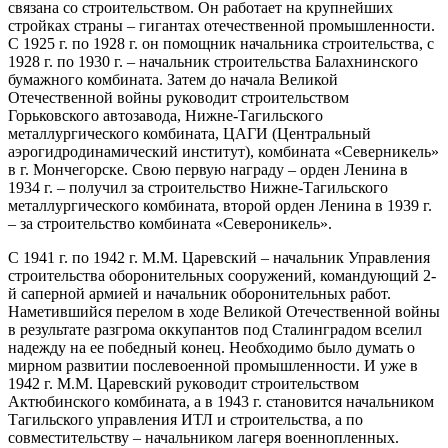
связана со строительством. Он работает на крупнейших
стройках страны – гигантах отечественной промышленности.
С 1925 г. по 1928 г. он помощник начальника строительства, с
1928 г. по 1930 г. – начальник строительства Балахнинского
бумажного комбината. Затем до начала Великой
Отечественной войны руководит строительством
Горьковского автозавода, Нижне-Тагильского
металлургического комбината, ЦАГИ (Центральный
аэрогидродинамический институт), комбината «Северникель»
в г. Мончегорске. Свою первую награду – орден Ленина в
1934 г. – получил за строительство Нижне-Тагильского
металлургического комбината, второй орден Ленина в 1939 г.
– за строительство комбината «Североникель».
С 1941 г. по 1942 г. М.М. Царевский – начальник Управления
строительства оборонительных сооружений, командующий 2-
й саперной армией и начальник оборонительных работ.
Наметившийся перелом в ходе Великой Отечественной войны
в результате разгрома оккупантов под Сталинградом вселил
надежду на ее победный конец. Необходимо было думать о
мирном развитии послевоенной промышленности. И уже в
1942 г. М.М. Царевский руководит строительством
Актюбинского комбината, а в 1943 г. становится начальником
Тагильского управления ИТЛ и строительства, а по
совместительству – начальником лагеря военнопленных.