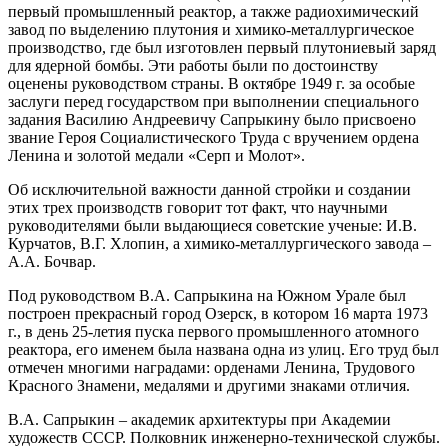
первый промышленный реактор, а также радиохимический
завод по выделению плутония и химико-металлургическое
производство, где был изготовлен первый плутониевый заряд
для ядерной бомбы. Эти работы были по достоинству
оценены руководством страны. В октябре 1949 г. за особые
заслуги перед государством при выполнении специального
задания Василию Андреевичу Сапрыкину было присвоено
звание Героя Социалистического Труда с вручением ордена
Ленина и золотой медали «Серп и Молот».
Об исключительной важности данной стройки и создании
этих трех производств говорит тот факт, что научными
руководителями были выдающиеся советские ученые: И.В.
Курчатов, В.Г. Хлопин, а химико-металлургического завода –
А.А. Бочвар.
Под руководством В.А. Сапрыкина на Южном Урале был
построен прекрасный город Озерск, в котором 16 марта 1973
г., в день 25-летия пуска первого промышленного атомного
реактора, его именем была названа одна из улиц. Его труд был
отмечен многими наградами: орденами Ленина, Трудового
Красного Знамени, медалями и другими знаками отличия.
В.А. Сапрыкин – академик архитектуры при Академии
художеств СССР. Полковник инженерно-технической службы.