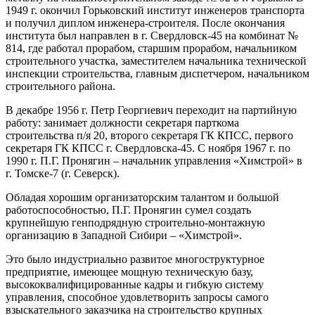
1949 г. окончил Горьковский институт инженеров транспорта
и получил диплом инженера-строителя. После окончания
института был направлен в г. Свердловск-45 на комбинат №
814, где работал прорабом, старшим прорабом, начальником
строительного участка, заместителем начальника технической
инспекции строительства, главным диспетчером, начальником
строительного района.
В декабре 1956 г. Петр Георгиевич переходит на партийную
работу: занимает должности секретаря парткома
строительства п/я 20, второго секретаря ГК КПСС, первого
секретаря ГК КПСС г. Свердловска-45. С ноября 1967 г. по
1990 г. П.Г. Пронягин – начальник управления «Химстрой» в
г. Томске-7 (г. Северск).
Обладая хорошим организаторским талантом и большой
работоспособностью, П.Г. Пронягин сумел создать
крупнейшую генподрядную строительно-монтажную
организацию в Западной Сибири – «Химстрой».
Это было индустриально развитое многоструктурное
предприятие, имеющее мощную техническую базу,
высококвалифицированные кадры и гибкую систему
управления, способное удовлетворить запросы самого
взыскательного заказчика на строительство крупных