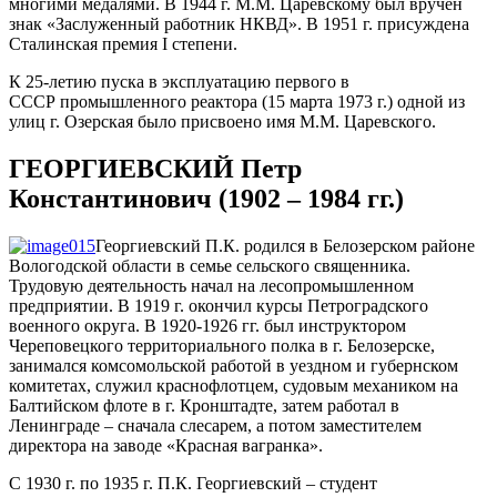
многими медалями. В 1944 г. М.М. Царевскому был вручен
знак «Заслуженный работник НКВД». В 1951 г. присуждена
Сталинская премия I степени.
К 25-летию пуска в эксплуатацию первого в
СССР промышленного реактора (15 марта 1973 г.) одной из
улиц г. Озерская было присвоено имя М.М. Царевского.
ГЕОРГИЕВСКИЙ Петр
Константинович (1902 – 1984 гг.)
Георгиевский П.К. родился в Белозерском районе
Вологодской области в семье сельского священника.
Трудовую деятельность начал на лесопромышленном
предприятии. В 1919 г. окончил курсы Петроградского
военного округа. В 1920-1926 гг. был инструктором
Череповецкого территориального полка в г. Белозерске,
занимался комсомольской работой в уездном и губернском
комитетах, служил краснофлотцем, судовым механиком на
Балтийском флоте в г. Кронштадте, затем работал в
Ленинграде – сначала слесарем, а потом заместителем
директора на заводе «Красная вагранка».
С 1930 г. по 1935 г. П.К. Георгиевский – студент