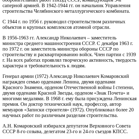
саперной армией. В 1942-1944 гг. он начальник Управления
строительства Челябинского металлургического комбината.
С 1944 г. по 1956 г. руководил строительством различных
объектов и крупных комплексов атомной отрасли.
В 1956-1963 гг. Александр Николаевич – заместитель
министра среднего машиностроения СССР. С декабря 1963 г.
по 1972 г. он заместитель министра обороны СССР по
строительству и расквартированию войск. Член партии с 1939
г. На всех работах проявлял творческую активность, твердость
характера и требовательность к людям.
Генерал армии (1972) Александр Николаевич Комаровский
награжден семью орденами Ленина, двумя орденами
Красного Знамени, орденом Отечественной войны I степени,
двумя орденами Красной Звезды, орденом «Знак Почета» и
многими медалями. В 1968 г. ему была присуждена Ленинская
премия. Он доктор технический наук, профессор, автор
мемуаров «Записки строителя» (1972). Опубликовал более 20
научных работ по различным разделам строительства.
А.Н. Комаровский избирался депутатом Верховного Совета
СССР 8-го созыва, делегатом 23-го и 24-го съездов КПСС.