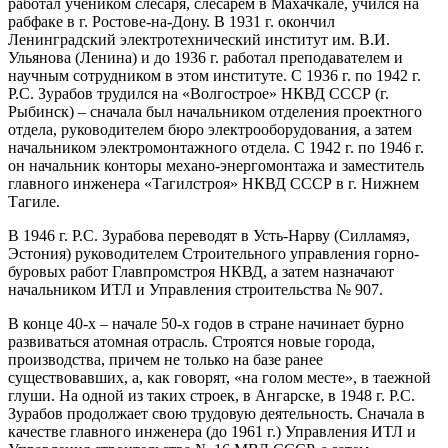
работал учеником слесаря, слесарем в Махачкале, учился на
рабфаке в г. Ростове-на-Дону. В 1931 г. окончил
Ленинградский электротехнический институт им. В.И.
Ульянова (Ленина) и до 1936 г. работал преподавателем и
научным сотрудником в этом институте. С 1936 г. по 1942 г.
Р.С. Зурабов трудился на «Волгострое» НКВД СССР (г.
Рыбинск) – сначала был начальником отделения проектного
отдела, руководителем бюро электрооборудования, а затем
начальником электромонтажного отдела. С 1942 г. по 1946 г.
он начальник конторы механо-энергомонтажа и заместитель
главного инженера «Тагилстроя» НКВД СССР в г. Нижнем
Тагиле.
В 1946 г. Р.С. Зурабова переводят в Усть-Нарву (Силламяэ,
Эстония) руководителем Строительного управления горно-
буровых работ Главпромстроя НКВД, а затем назначают
начальником ИТЛ и Управления строительства № 907.
В конце 40-х – начале 50-х годов в стране начинает бурно
развиваться атомная отрасль. Строятся новые города,
производства, причем не только на базе ранее
существовавших, а, как говорят, «на голом месте», в таежной
глуши. На одной из таких строек, в Ангарске, в 1948 г. Р.С.
Зурабов продолжает свою трудовую деятельность. Сначала в
качестве главного инженера (до 1961 г.) Управления ИТЛ и