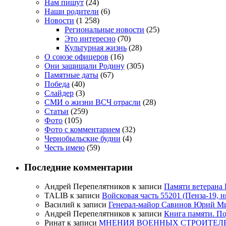
Нам пишут
(24)
Наши родители
(6)
Новости
(1 258)
Региональные новости
(25)
Это интересно
(70)
Культурная жизнь
(28)
О союзе офицеров
(16)
Они защищали Родину
(305)
Памятные даты
(67)
Победа
(40)
Слайдер
(3)
СМИ о жизни ВСЧ отрасли
(28)
Статьи
(259)
Фото
(105)
Фото с комментарием
(32)
Чернобыльские будни
(4)
Честь имею
(59)
Последние комментарии
Андрей Перепелятников
к записи
Памяти ветерана
TALIB
к записи
Войсковая часть 55201 (Пенза-19, 
Василий
к записи
Генерал-майор Савинов Юрий Мих
Андрей Перепелятников
к записи
Книга памяти. П
Ринат
к записи
МНЕНИЯ ВОЕННЫХ СТРОИТЕЛЕЙ