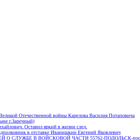
 Великой Отечественной войны Карелова Василия Потаповича
ныне г.Заречный)
айлович. Оставил яркий в жизни след.
одполковник в отставке Иванишкин Евгений Яковлевич
 О СЛУЖБЕ В ВОЙСКОВОЙ ЧАСТИ 55762-ПОДОЛЬСК-пос