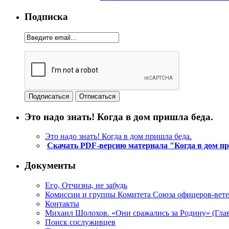
Подписка
Это надо знать! Когда в дом пришла беда.
Это надо знать! Когда в дом пришла беда.
Скачать PDF-версию материала "Когда в дом п
Документы
Его, Отчизна, не забудь
Комиссии и группы Комитета Союза офицеров-ве
Контакты
Михаил Шолохов. «Они сражались за Родину» (Глав
Поиск сослуживцев