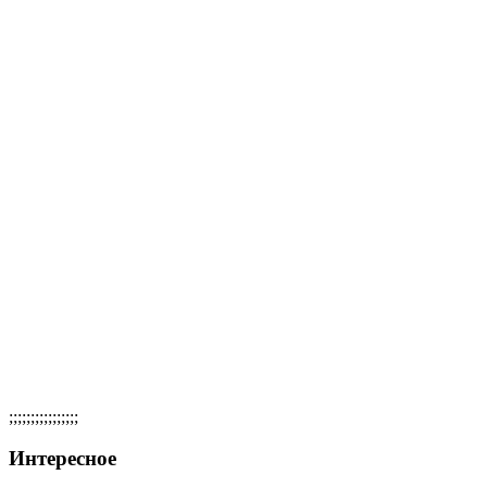
;;;;;;;;;;;;;;;;
Интересное