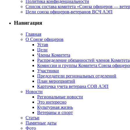
Политика конфиденциальности
Список состава комитета «Союза офицеров — вете
Цели союза офицеров-ветеранов ВСЧ АЭП
Навигация
Главная
О Союзе офицеров
Устав
Цели
Члены Комитета
Распределение обязанностей членов Комитета
Комиссии и группы Комитета Союза офицер
Участники
Председатели региональных отделений
План мероприятий
Карточка учета ветерана CОВ АЭП
Новости
Региональные новости
Это интересно
Культурная жизнь
Ветераны и спорт
Статьи
Памятные даты
Фото