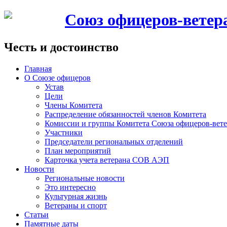
Союз офицеров-вете
Честь и достоинство
Главная
О Союзе офицеров
Устав
Цели
Члены Комитета
Распределение обязанностей членов Комитета
Комиссии и группы Комитета Союза офицеров-ве
Участники
Председатели региональных отделений
План мероприятий
Карточка учета ветерана CОВ АЭП
Новости
Региональные новости
Это интересно
Культурная жизнь
Ветераны и спорт
Статьи
Памятные даты