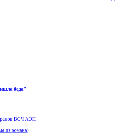
ришла беда"
теранов ВСЧ АЭП
ы из романа)