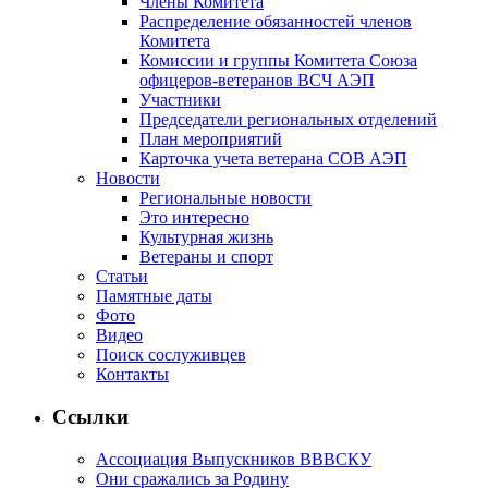
Члены Комитета
Распределение обязанностей членов
Комитета
Комиссии и группы Комитета Союза
офицеров-ветеранов ВСЧ АЭП
Участники
Председатели региональных отделений
План мероприятий
Карточка учета ветерана CОВ АЭП
Новости
Региональные новости
Это интересно
Культурная жизнь
Ветераны и спорт
Статьи
Памятные даты
Фото
Видео
Поиск сослуживцев
Контакты
Ссылки
Ассоциация Выпускников ВВВСКУ
Они сражались за Родину