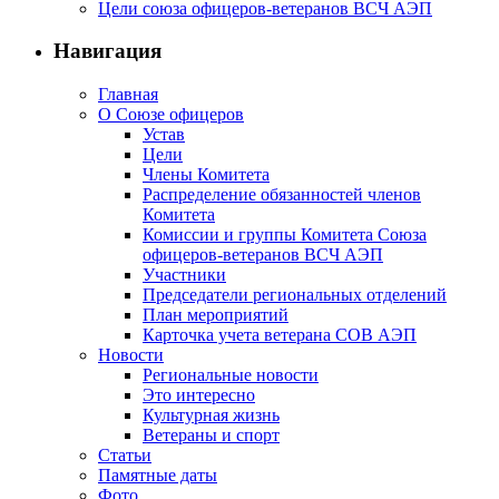
Цели союза офицеров-ветеранов ВСЧ АЭП
Навигация
Главная
О Союзе офицеров
Устав
Цели
Члены Комитета
Распределение обязанностей членов
Комитета
Комиссии и группы Комитета Союза
офицеров-ветеранов ВСЧ АЭП
Участники
Председатели региональных отделений
План мероприятий
Карточка учета ветерана CОВ АЭП
Новости
Региональные новости
Это интересно
Культурная жизнь
Ветераны и спорт
Статьи
Памятные даты
Фото