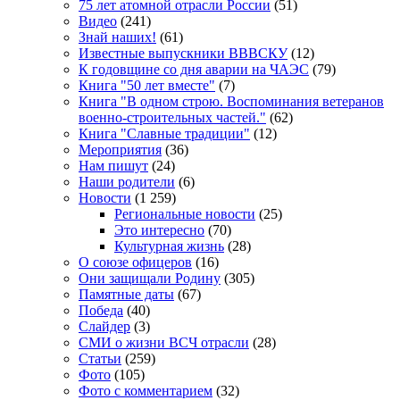
75 лет атомной отрасли России
(51)
Видео
(241)
Знай наших!
(61)
Известные выпускники ВВВСКУ
(12)
К годовщине со дня аварии на ЧАЭС
(79)
Книга "50 лет вместе"
(7)
Книга "В одном строю. Воспоминания ветеранов
военно-строительных частей."
(62)
Книга "Славные традиции"
(12)
Мероприятия
(36)
Нам пишут
(24)
Наши родители
(6)
Новости
(1 259)
Региональные новости
(25)
Это интересно
(70)
Культурная жизнь
(28)
О союзе офицеров
(16)
Они защищали Родину
(305)
Памятные даты
(67)
Победа
(40)
Слайдер
(3)
СМИ о жизни ВСЧ отрасли
(28)
Статьи
(259)
Фото
(105)
Фото с комментарием
(32)