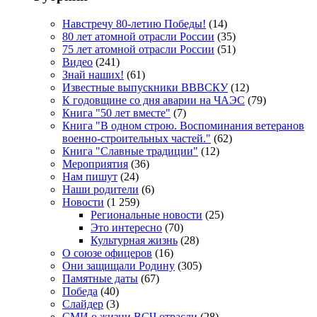
Навстречу 80-летию Победы!
(14)
80 лет атомной отрасли России
(35)
75 лет атомной отрасли России
(51)
Видео
(241)
Знай наших!
(61)
Известные выпускники ВВВСКУ
(12)
К годовщине со дня аварии на ЧАЭС
(79)
Книга "50 лет вместе"
(7)
Книга "В одном строю. Воспоминания ветеранов
военно-строительных частей."
(62)
Книга "Славные традиции"
(12)
Мероприятия
(36)
Нам пишут
(24)
Наши родители
(6)
Новости
(1 259)
Региональные новости
(25)
Это интересно
(70)
Культурная жизнь
(28)
О союзе офицеров
(16)
Они защищали Родину
(305)
Памятные даты
(67)
Победа
(40)
Слайдер
(3)
СМИ о жизни ВСЧ отрасли
(28)