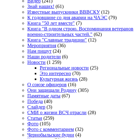
Видео
(241)
Знай наших!
(61)
Известные выпускники ВВВСКУ
(12)
К годовщине со дня аварии на ЧАЭС
(79)
Книга "50 лет вместе"
(7)
Книга "В одном строю. Воспоминания ветеранов
военно-строительных частей."
(62)
Книга "Славные традиции"
(12)
Мероприятия
(36)
Нам пишут
(24)
Наши родители
(6)
Новости
(1 259)
Региональные новости
(25)
Это интересно
(70)
Культурная жизнь
(28)
О союзе офицеров
(16)
Они защищали Родину
(305)
Памятные даты
(67)
Победа
(40)
Слайдер
(3)
СМИ о жизни ВСЧ отрасли
(28)
Статьи
(259)
Фото
(105)
Фото с комментарием
(32)
Чернобыльские будни
(4)