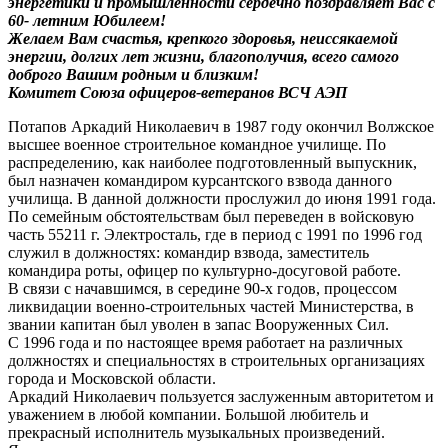
энергетики и промышленности сердечно поздравляет Вас с
60- летним Юбилеем!
Желаем Вам счастья, крепкого здоровья, неиссякаемой
энергии, долгих лет жизни, благополучия, всего самого
доброго Вашим родным и близким!
Комитет Союза офицеров-ветеранов ВСЧ АЭП
Потапов Аркадий Николаевич в 1987 году окончил Волжское
высшее военное строительное командное училище. По
распределению, как наиболее подготовленный выпускник,
был назначен командиром курсантского взвода данного
училища. В данной должности прослужил до июня 1991 года.
По семейным обстоятельствам был переведен в войсковую
часть 55211 г. Электросталь, где в период с 1991 по 1996 год
служил в должностях: командир взвода, заместитель
командира роты, офицер по культурно-досуговой работе.
В связи с начавшимся, в середине 90-х годов, процессом
ликвидации военно-строительных частей Министерства, в
звании капитан был уволен в запас Вооруженных Сил.
С 1996 года и по настоящее время работает на различных
должностях и специальностях в строительных организациях
города и Московской области.
Аркадий Николаевич пользуется заслуженным авторитетом и
уважением в любой компании. Большой любитель и
прекрасный исполнитель музыкальных произведений.