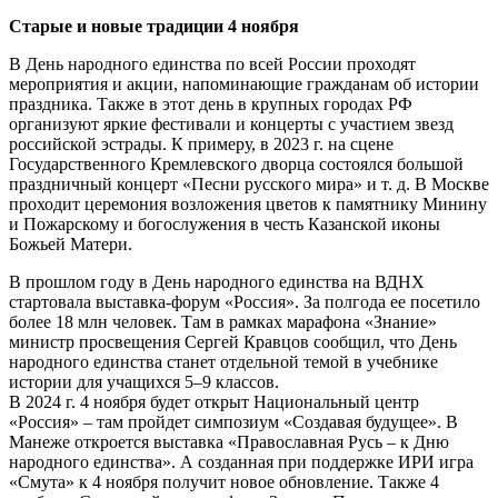
Старые и новые традиции 4 ноября
В День народного единства по всей России проходят
мероприятия и акции, напоминающие гражданам об истории
праздника. Также в этот день в крупных городах РФ
организуют яркие фестивали и концерты с участием звезд
российской эстрады. К примеру, в 2023 г. на сцене
Государственного Кремлевского дворца состоялся большой
праздничный концерт «Песни русского мира» и т. д. В Москве
проходит церемония возложения цветов к памятнику Минину
и Пожарскому и богослужения в честь Казанской иконы
Божьей Матери.
В прошлом году в День народного единства на ВДНХ
стартовала выставка-форум «Россия». За полгода ее посетило
более 18 млн человек. Там в рамках марафона «Знание»
министр просвещения Сергей Кравцов сообщил, что День
народного единства станет отдельной темой в учебнике
истории для учащихся 5–9 классов.
В 2024 г. 4 ноября будет открыт Национальный центр
«Россия» – там пройдет симпозиум «Создавая будущее». В
Манеже откроется выставка «Православная Русь – к Дню
народного единства». А созданная при поддержке ИРИ игра
«Смута» к 4 ноября получит новое обновление. Также 4