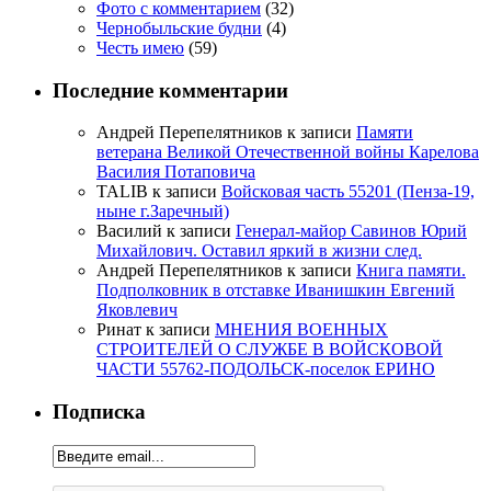
Фото с комментарием
(32)
Чернобыльские будни
(4)
Честь имею
(59)
Последние комментарии
Андрей Перепелятников
к записи
Памяти
ветерана Великой Отечественной войны Карелова
Василия Потаповича
TALIB
к записи
Войсковая часть 55201 (Пенза-19,
ныне г.Заречный)
Василий
к записи
Генерал-майор Савинов Юрий
Михайлович. Оставил яркий в жизни след.
Андрей Перепелятников
к записи
Книга памяти.
Подполковник в отставке Иванишкин Евгений
Яковлевич
Ринат
к записи
МНЕНИЯ ВОЕННЫХ
СТРОИТЕЛЕЙ О СЛУЖБЕ В ВОЙСКОВОЙ
ЧАСТИ 55762-ПОДОЛЬСК-поселок ЕРИНО
Подписка