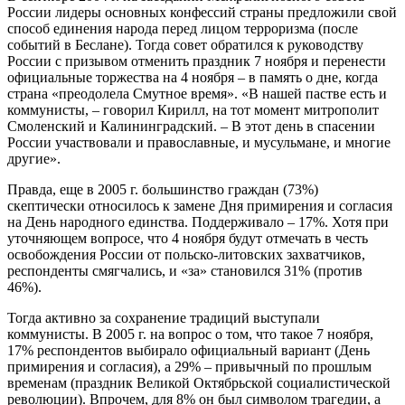
России лидеры основных конфессий страны предложили свой
способ единения народа перед лицом терроризма (после
событий в Беслане). Тогда совет обратился к руководству
России с призывом отменить праздник 7 ноября и перенести
официальные торжества на 4 ноября – в память о дне, когда
страна «преодолела Смутное время». «В нашей пастве есть и
коммунисты, – говорил Кирилл, на тот момент митрополит
Смоленский и Калининградский. – В этот день в спасении
России участвовали и православные, и мусульмане, и многие
другие».
Правда, еще в 2005 г. большинство граждан (73%)
скептически относилось к замене Дня примирения и согласия
на День народного единства. Поддерживало – 17%. Хотя при
уточняющем вопросе, что 4 ноября будут отмечать в честь
освобождения России от польско-литовских захватчиков,
респонденты смягчались, и «за» становился 31% (против
46%).
Тогда активно за сохранение традиций выступали
коммунисты. В 2005 г. на вопрос о том, что такое 7 ноября,
17% респондентов выбирало официальный вариант (День
примирения и согласия), а 29% – привычный по прошлым
временам (праздник Великой Октябрьской социалистической
революции). Впрочем, для 8% он был символом трагедии, а