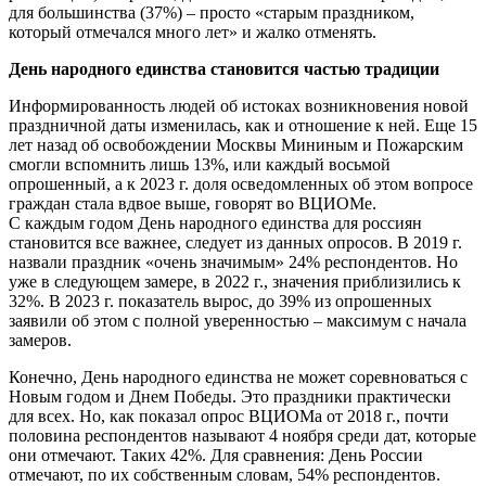
для большинства (37%) – просто «старым праздником,
который отмечался много лет» и жалко отменять.
День народного единства становится частью традиции
Информированность людей об истоках возникновения новой
праздничной даты изменилась, как и отношение к ней. Еще 15
лет назад об освобождении Москвы Мининым и Пожарским
смогли вспомнить лишь 13%, или каждый восьмой
опрошенный, а к 2023 г. доля осведомленных об этом вопросе
граждан стала вдвое выше, говорят во ВЦИОМе.
С каждым годом День народного единства для россиян
становится все важнее, следует из данных опросов. В 2019 г.
назвали праздник «очень значимым» 24% респондентов. Но
уже в следующем замере, в 2022 г., значения приблизились к
32%. В 2023 г. показатель вырос, до 39% из опрошенных
заявили об этом с полной уверенностью – максимум с начала
замеров.
Конечно, День народного единства не может соревноваться с
Новым годом и Днем Победы. Это праздники практически
для всех. Но, как показал опрос ВЦИОМа от 2018 г., почти
половина респондентов называют 4 ноября среди дат, которые
они отмечают. Таких 42%. Для сравнения: День России
отмечают, по их собственным словам, 54% респондентов.