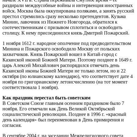
раздирали междоусобные войны и интервенция иностранных
войск. Москва была оккупирована поляками, а занять русский
престол стремились сразу несколько претендентов. Кузьма
Минин, лавочник из Нижнего Новгорода, обратился к
соотечественникам с призывом сплотиться и освободить
столицу. К нему присоединился князь Дмитрий Пожарский.
1 ноября 1612 г. народное ополчение под предводительством
Минина и Пожарского освободило Москву от польских
захватчиков. Князь Пожарский вошел в Китай-город с
Казанской иконой Божией Матери. Поэтому позднее в 1649 г.
царь Алексей Михайлович распорядился отмечать день
Казанской иконы Божией Матери не только летом, но и 22
октября (по юлианскому календарю), что соответствует дате 4
ноября по григорианскому летоисчислению (на тот момент
соответствовала 1 ноября).
Как праздник перестал быть советским
В Советском Союзе главным осенним праздником было 7
ноября. Его отмечали как День Великой Октябрьской
социалистической революции. Позднее в 1996 г. «красный
день календаря» был переименован в День примирения и
согласия.
В сентябре 2004 г. на заседании Межрелигиозного совета