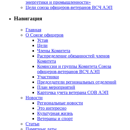
энергетики и промышленности»
Цели союза офицеров-ветеранов ВСЧ АЭП
Навигация
Главная
О Союзе офицеров
Устав
Цели
Члены Комитета
Распределение обязанностей членов
Комитета
Комиссии и группы Комитета Союза
офицеров-ветеранов ВСЧ АЭП
Участники
Председатели региональных отделений
План мероприятий
Карточка учета ветерана CОВ АЭП
Новости
Региональные новости
Это интересно
Культурная жизнь
Ветераны и спорт
Статьи
Памятные даты