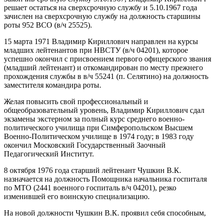
решает остаться на сверхсрочную службу и 5.10.1967 года
зачислен на сверхсрочную службу на должность старшины
роты 952 ВСО (в/ч 25525).
15 марта 1971 Владимир Кириллович направлен на курсы
младших лейтенантов при НВСТУ (в/ч 04201), которое
успешно окончил с присвоением первого офицерского звания
(младший лейтенант) и откомандирован по месту прежнего
прохождения службы в в/ч 55241 (п. Селятино) на должность
заместителя командира роты.
Желая повысить свой профессиональный и
общеобразовательный уровень, Владимир Кириллович сдал
экзамены экстерном за полный курс среднего военно-
политического училища при Симферопольском Высшем
Военно-Политическом училище в 1974 году; в 1983 году
окончил Московский Государственный Заочный
Педагогический Институт.
8 октября 1976 года старший лейтенант Чушкин В.К.
назначается на должность Помощника начальника госпиталя
по МТО (2441 военного госпиталь в/ч 04201), резко
изменившей его воинскую специализацию.
На новой должности Чушкин В.К. проявил себя способным,