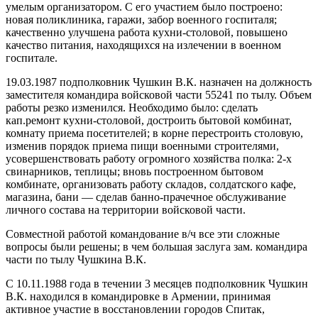
умелым организатором. С его участием было построено:
новая поликлиника, гаражи, забор военного госпиталя;
качественно улучшена работа кухни-столовой, повышено
качество питания, находящихся на излечении в военном
госпитале.
19.03.1987 подполковник Чушкин В.К. назначен на должность
заместителя командира войсковой части 55241 по тылу. Объем
работы резко изменился. Необходимо было: сделать
кап.ремонт кухни-столовой, достроить бытовой комбинат,
комнату приема посетителей; в корне перестроить столовую,
изменив порядок приема пищи военными строителями,
усовершенствовать работу огромного хозяйства полка: 2-х
свинарников, теплицы; вновь построенном бытовом
комбинате, организовать работу складов, солдатского кафе,
магазина, бани — сделав банно-прачечное обслуживание
личного состава на территории войсковой части.
Совместной работой командование в/ч все эти сложные
вопросы были решены; в чем большая заслуга зам. командира
части по тылу Чушкина В.К.
С 10.11.1988 года в течении 3 месяцев подполковник Чушкин
В.К. находился в командировке в Армении, принимая
активное участие в восстановлении городов Спитак,