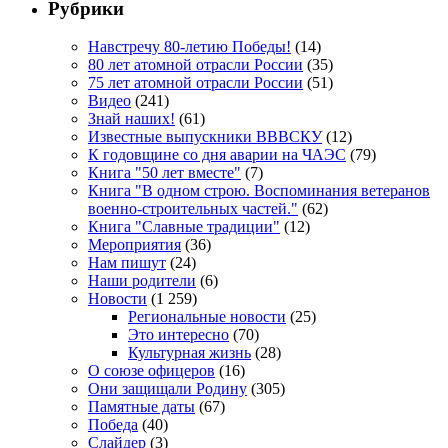
Рубрики
Навстречу 80-летию Победы!
(14)
80 лет атомной отрасли России
(35)
75 лет атомной отрасли России
(51)
Видео
(241)
Знай наших!
(61)
Известные выпускники ВВВСКУ
(12)
К годовщине со дня аварии на ЧАЭС
(79)
Книга "50 лет вместе"
(7)
Книга "В одном строю. Воспоминания ветеранов
военно-строительных частей."
(62)
Книга "Славные традиции"
(12)
Мероприятия
(36)
Нам пишут
(24)
Наши родители
(6)
Новости
(1 259)
Региональные новости
(25)
Это интересно
(70)
Культурная жизнь
(28)
О союзе офицеров
(16)
Они защищали Родину
(305)
Памятные даты
(67)
Победа
(40)
Слайдер
(3)