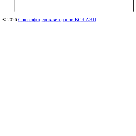
© 2026
Союз офицеров-ветеранов ВСЧ АЭП