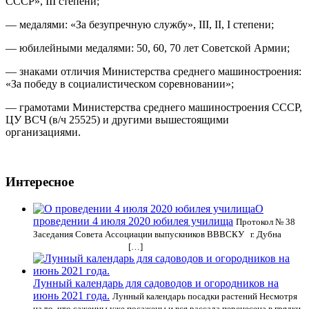
СССР», III степени;
— медалями: «За безупречную службу», III, II, I степени;
— юбилейными медалями: 50, 60, 70 лет Советской Армии;
— знаками отличия Министерства среднего машиностроения:
«За победу в социалистическом соревновании»;
— грамотами Министерства среднего машиностроения СССР,
ЦУ ВСЧ (в/ч 25525) и другими вышестоящими
организациями.
Интересное
О
проведении 4 июля 2020 юбилея училища
Протокол № 38
Заседания Совета Ассоциации выпускников ВВВСКУ г. Дубна
[…]
Лунный календарь для садоводов и огородников на
июнь 2021 года.
Лунный календарь посадки растений Несмотря
на то, что саженцы уже посажены и вся рассада перенесена в грядки,