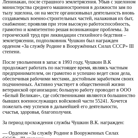
Ленинакан, после страшного землетрясения. Убыв с эшелоном
министерства среднего машиностроения в должности зам по
тылу эшелона, он на месте организовывал деятельность вновь
создаваемых военно-строительных частей, налаживая их быт,
снабжение; проявляя при этом высокую работоспособность,
грамотно и компетентно решая возникающие проблемы. За
героический труд при ликвидации стихийного бедствия –
землетрясении, подполковник Чушкин был награжден
орденом «За службу Родине в Вооружённых Силах СССР» III
степени.
После увольнения в запас в 1993 году, Чушкин В.К
продолжает работать по настоящее время, являясь частным
предпринимателем, он грамотно и успешно ведет свои дела,
обеспечивая рабочими местами, достойным заработком своих
подчиненных. Активно участвует в общественной жизни
ветеранской организации; большую работу проводит в ООО
«Белый Великан», где собственниками являются большинство
бывших военнослужащих войсковой части 55241. Хочется
пожелать ему успехов в дальнейшей его деятельности,
счастья, здоровья, благополучия.
За период прохождения службы Чушкин В.К. награжден:
— Орденом «За службу Родине в Вооруженных Силах