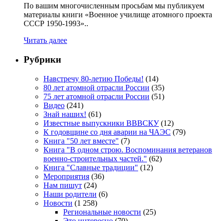
По вашим многочисленным просьбам мы публикуем
материалы книги «Военное училище атомного проекта
СССР 1950-1993»..
Читать далее
Рубрики
Навстречу 80-летию Победы!
(14)
80 лет атомной отрасли России
(35)
75 лет атомной отрасли России
(51)
Видео
(241)
Знай наших!
(61)
Известные выпускники ВВВСКУ
(12)
К годовщине со дня аварии на ЧАЭС
(79)
Книга "50 лет вместе"
(7)
Книга "В одном строю. Воспоминания ветеранов
военно-строительных частей."
(62)
Книга "Славные традиции"
(12)
Мероприятия
(36)
Нам пишут
(24)
Наши родители
(6)
Новости
(1 258)
Региональные новости
(25)
Это интересно
(70)