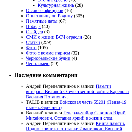
Культурная жизнь
(28)
О союзе офицеров
(16)
Они защищали Родину
(305)
Памятные даты
(67)
Победа
(40)
Слайдер
(3)
СМИ о жизни ВСЧ отрасли
(28)
Статьи
(259)
Фото
(105)
Фото с комментарием
(32)
Чернобыльские будни
(4)
Честь имею
(59)
Последние комментарии
Андрей Перепелятников
к записи
Памяти
ветерана Великой Отечественной войны Карелова
Василия Потаповича
TALIB
к записи
Войсковая часть 55201 (Пенза-19,
ныне г.Заречный)
Василий
к записи
Генерал-майор Савинов Юрий
Михайлович. Оставил яркий в жизни след.
Андрей Перепелятников
к записи
Книга памяти.
Подполковник в отставке Иванишкин Евгений