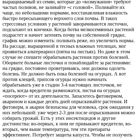
выращиваемый из семян, которые до «возмужания» требуют
частых поливов, не заливайте «с головой». Поливайте их
чаще, но небольшими нормами, восстанавливая влажность
быстро пересыхающего верхнего слоя почвы. В таких
стрессовых условиях у растений заворачиваются листочки,
подсыхают их кончики. Когда ботва мелкосемянных растений
подрастет и начнет затенять почву на собственной грядке,
график можно изменить: поливать реже, но увеличить нормы.
На рассаде, выращенной в тесных влажных теплицах, мог
проявиться альтернариоз (пятна на листьях). Но даже в этом
случае не спешите обрабатывать растения против болезней.
Оборвите больные листочки и понаблюдайте за растениями:
на грядке, постоянно проветриваясь, они должны одолеть
болезнь. Не должно быть пока болезней на огурцах. А вот
против клещей, трипсов огурцы нужно начинать
обрабатывать уже в стадии 3-4 настоящих листочков, не
ждать, когда вредители размножатся, листья на огурцах
«посереют» от их деятельности. Запаситесь фитовермом,
акарином и каждые десять дней опрыскивайте растения. И
фитоверм, и акарин безопасны для человека, срок ожидания у
них небольшой: уже через 2-3 дня после опрыскивания можно
собирать урожай. Есть у этих инсектицидов и другие
достоинства: во-первых, к ним не привыкают вредители, во-
вторых, чем выше температура, тем эти препараты
эффективнее. Потребует защиты капуста. Чтобы не получить