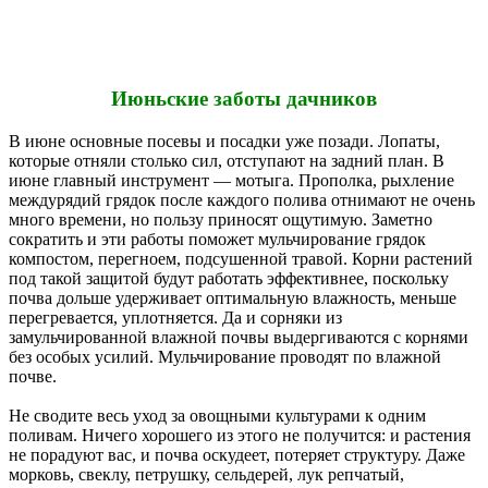
Июньские заботы дачников
В июне основные посевы и посадки уже позади. Лопаты,
которые отняли столько сил, отступают на задний план. В
июне главный инструмент — мотыга. Прополка, рыхление
междурядий грядок после каждого полива отнимают не очень
много времени, но пользу приносят ощутимую. Заметно
сократить и эти работы поможет мульчирование грядок
компостом, перегноем, подсушенной травой. Корни растений
под такой защитой будут работать эффективнее, поскольку
почва дольше удерживает оптимальную влажность, меньше
перегревается, уплотняется. Да и сорняки из
замульчированной влажной почвы выдергиваются с корнями
без особых усилий. Мульчирование проводят по влажной
почве.
Не сводите весь уход за овощными культурами к одним
поливам. Ничего хорошего из этого не получится: и растения
не порадуют вас, и почва оскудеет, потеряет структуру. Даже
морковь, свеклу, петрушку, сельдерей, лук репчатый,