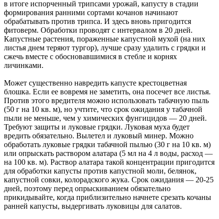
в итоге испорченный трипсами урожай, капусту в стадии
формирования ранними сортами кочанов начинают
обрабатывать против трипса. И здесь вновь пригодится
фитоверм. Обработки проводят с интервалом в 20 дней.
Капустные растения, пораженные капустной мухой (на них
листья днем теряют тургор), лучше сразу удалить с грядки и
сжечь вместе с обосновавшимися в стебле и корнях
личинками.
Может существенно навредить капусте крестоцветная
блошка. Если ее вовремя не заметить, она посечет все листья.
Против этого вредителя можно использовать табачную пыль
(50 г на 10 кв. м), но учтите, что срок ожидания у табачной
пыли не меньше, чем у химических фунгицидов — 20 дней.
Требуют защиты и луковые грядки. Луковая муха будет
вредить обязательно. Вылетел и луковый минер. Можно
обработать луковые грядки табачной пылью (30 г на 10 кв. м)
или опрыскать раствором алатара (5 мл на 4 л воды, расход —
на 100 кв. м). Раствор алатара такой концентрации пригодится
для обработки капусты против капустной моли, белянок,
капустной совки, колорадского жука. Срок ожидания — 20-25
дней, поэтому перед опрыскиванием обязательно
прикидывайте, когда приблизительно начнете срезать кочаны
ранней капусты, выдергивать луковицы для салатов.