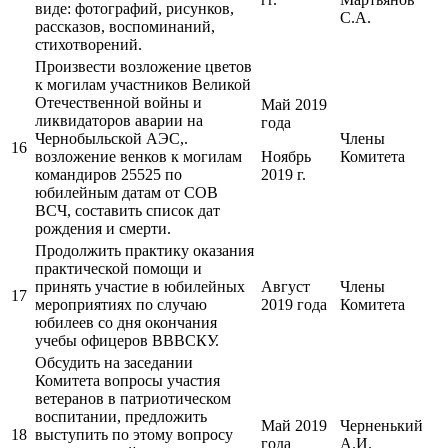
виде: фотографий, рисунков,
С.А.
рассказов, воспоминаний,
стихотворений.
Произвести возложение цветов
к могилам участников Великой
Отечественной войны и
Май 2019
ликвидаторов аварии на
года
Чернобыльской АЭС,.
Члены
16
возложение венков к могилам
Ноябрь
Комитета
командиров 25525 по
2019 г.
юбилейным датам от СОВ
ВСЧ, составить список дат
рождения и смерти.
Продолжить практику оказания
практической помощи и
принять участие в юбилейных
Август
Члены
17
мероприятиях по случаю
2019 года
Комитета
юбилеев со дня окончания
учебы офицеров ВВВСКУ.
Обсудить на заседании
Комитета вопросы участия
ветеранов в патриотическом
воспитании, предложить
Май 2019
Черненький
18
выступить по этому вопросу
года
А.И.