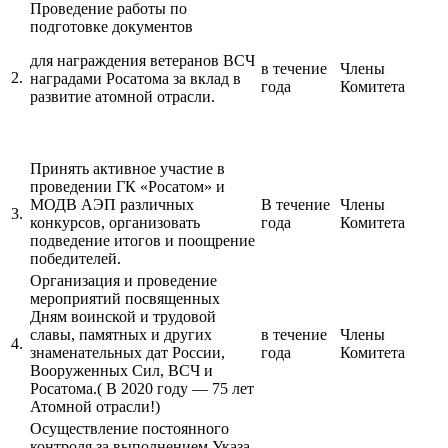
Проведение работы по
подготовке документов
для награждения ветеранов ВСЧ
в течение
Члены
2.
наградами Росатома за вклад в
года
Комитета
развитие атомной отрасли.
Принять активное участие в
проведении ГК «Росатом» и
МОДВ АЭП различных
В течение
Члены
3.
конкурсов, организовать
года
Комитета
подведение итогов и поощрение
победителей.
Организация и проведение
мероприятий посвященных
Дням воинской и трудовой
славы, памятных и других
в течение
Члены
4.
знаменательных дат России,
года
Комитета
Вооруженных Сил, ВСЧ и
Росатома.( В 2020 году — 75 лет
Атомной отрасли!)
Осуществление постоянного
контроля за выполнением Указа