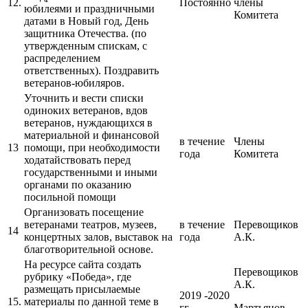
12.
Постоянно
члены
юбилеями и праздничными
Комитета
датами в Новый год, День
защитника Отечества. (по
утвержденным спискам, с
распределением
ответственных). Поздравить
ветеранов-юбиляров.
Уточнить и вести списки
одиноких ветеранов, вдов
ветеранов, нуждающихся в
материальной и финансовой
в течение
Члены
13
помощи, при необходимости
года
Комитета
ходатайствовать перед
государственными и иными
органами по оказанию
посильной помощи
Организовать посещение
ветеранами театров, музеев,
в течение
Перевощиков
14
концертных залов, выставок на
года
А.К.
благотворительной основе.
На ресурсе сайта создать
Перевощиков
рубрику «Победа», где
А.К.
размещать присылаемые
2019 -2020
15.
материалы по данной теме в
гг.
Мартьянов