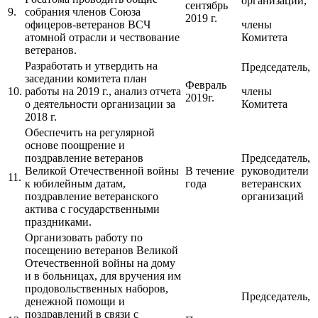
организаций,
сентябрь
9.
собрания членов Союза
2019 г.
офицеров-ветеранов ВСЧ
члены
атомной отрасли и чествование
Комитета
ветеранов.
Разработать и утвердить на
Председатель,
заседании комитета план
Февраль
10.
работы на 2019 г., анализ отчета
члены
2019г.
о деятельности организации за
Комитета
2018 г.
Обеспечить на регулярной
основе поощрение и
поздравление ветеранов
Председатель,
Великой Отечественной войны
В течение
руководители
11.
к юбилейным датам,
года
ветеранских
поздравление ветеранского
организаций
актива с государственными
праздниками.
Организовать работу по
посещению ветеранов Великой
Отечественной войны на дому
и в больницах, для вручения им
продовольственных наборов,
Председатель,
денежной помощи и
поздравлений в связи с