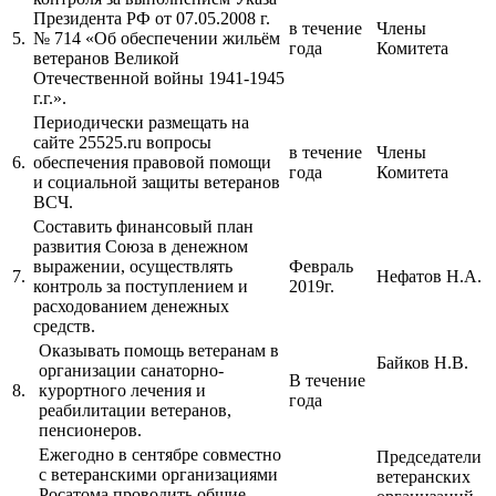
Президента РФ от 07.05.2008 г.
в течение
Члены
5.
№ 714 «Об обеспечении жильём
года
Комитета
ветеранов Великой
Отечественной войны 1941-1945
г.г.».
Периодически размещать на
сайте 25525.ru вопросы
в течение
Члены
6.
обеспечения правовой помощи
года
Комитета
и социальной защиты ветеранов
ВСЧ.
Составить финансовый план
развития Союза в денежном
выражении, осуществлять
Февраль
7.
Нефатов Н.А.
контроль за поступлением и
2019г.
расходованием денежных
средств.
Оказывать помощь ветеранам в
Байков Н.В.
организации санаторно-
В течение
8.
курортного лечения и
года
реабилитации ветеранов,
пенсионеров.
Ежегодно в сентябре совместно
Председатели
с ветеранскими организациями
ветеранских
Росатома проводить общие