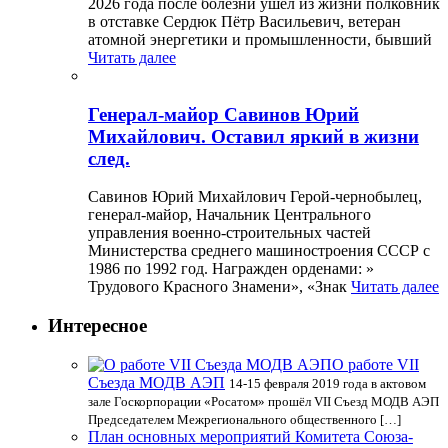
2026 года после болезни ушёл из жизни полковник
в отставке Сердюк Пётр Васильевич, ветеран
атомной энергетики и промышленности, бывший
Читать далее
Генерал-майор Савинов Юрий
Михайлович. Оставил яркий в жизни
след.
Савинов Юрий Михайлович Герой-чернобылец,
генерал-майор, Начальник Центрального
управления военно-строительных частей
Министерства среднего машиностроения СССР с
1986 по 1992 год. Награжден орденами: »
Трудового Красного Знамени», «Знак
Читать далее
Интересное
О работе VII
Cъезда МОДВ АЭП
14-15 февраля 2019 года в актовом
зале Госкорпорации «Росатом» прошёл VII Cъезд МОДВ АЭП
Председателем Межрегионального общественного […]
План основных мероприятий Комитета Союза-