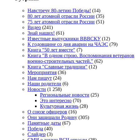
Навстречу 80-летию Победы!
(14)
80 лет атомной отрасли России
(35)
75 лет атомной отрасли России
(51)
Видео
(241)
Знай наших!
(61)
Известные выпускники ВВВСКУ
(12)
К годовщине со дня аварии на ЧАЭС
(79)
Книга "50 лет вместе"
(7)
Книга "В одном строю. Воспоминания ветеранов
военно-строительных частей."
(62)
Книга "Славные традиции"
(12)
Мероприятия
(36)
Нам пишут
(24)
Наши родители
(6)
Новости
(1 258)
Региональные новости
(25)
Это интересно
(70)
Культурная жизнь
(28)
О союзе офицеров
(16)
Они защищали Родину
(305)
Памятные даты
(67)
Победа
(40)
Слайдер
(3)
СМИ о жизни ВСЧ отрасли
(28)