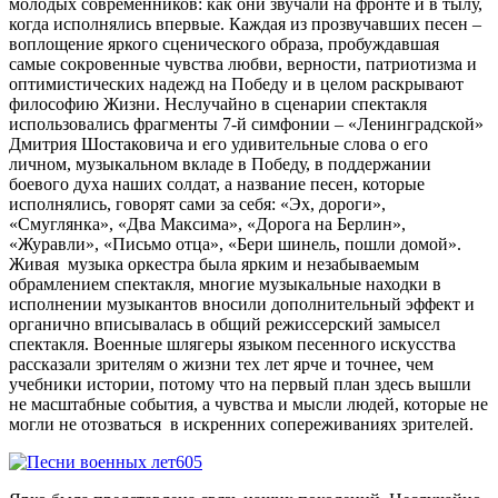
молодых современников: как они звучали на фронте и в тылу,
когда исполнялись впервые. Каждая из прозвучавших песен –
воплощение яркого сценического образа, пробуждавшая
самые сокровенные чувства любви, верности, патриотизма и
оптимистических надежд на Победу и в целом раскрывают
философию Жизни. Неслучайно в сценарии спектакля
использовались фрагменты 7-й симфонии – «Ленинградской»
Дмитрия Шостаковича и его удивительные слова о его
личном, музыкальном вкладе в Победу, в поддержании
боевого духа наших солдат, а название песен, которые
исполнялись, говорят сами за себя: «Эх, дороги»,
«Смуглянка», «Два Максима», «Дорога на Берлин»,
«Журавли», «Письмо отца», «Бери шинель, пошли домой».
Живая музыка оркестра была ярким и незабываемым
обрамлением спектакля, многие музыкальные находки в
исполнении музыкантов вносили дополнительный эффект и
органично вписывалась в общий режиссерский замысел
спектакля. Военные шлягеры языком песенного искусства
рассказали зрителям о жизни тех лет ярче и точнее, чем
учебники истории, потому что на первый план здесь вышли
не масштабные события, а чувства и мысли людей, которые не
могли не отозваться в искренних сопереживаниях зрителей.