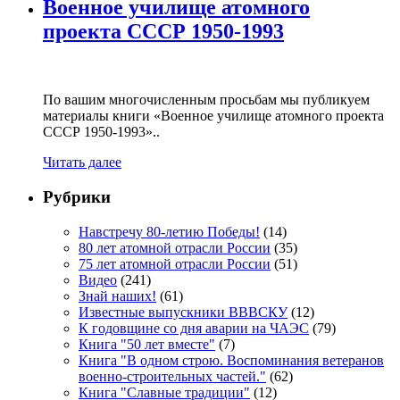
Военное училище атомного
проекта СССР 1950-1993
По вашим многочисленным просьбам мы публикуем
материалы книги «Военное училище атомного проекта
СССР 1950-1993»..
Читать далее
Рубрики
Навстречу 80-летию Победы!
(14)
80 лет атомной отрасли России
(35)
75 лет атомной отрасли России
(51)
Видео
(241)
Знай наших!
(61)
Известные выпускники ВВВСКУ
(12)
К годовщине со дня аварии на ЧАЭС
(79)
Книга "50 лет вместе"
(7)
Книга "В одном строю. Воспоминания ветеранов
военно-строительных частей."
(62)
Книга "Славные традиции"
(12)