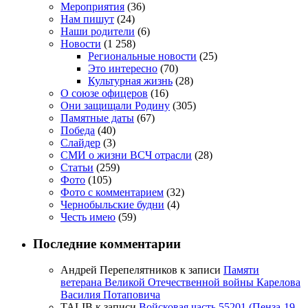
Мероприятия
(36)
Нам пишут
(24)
Наши родители
(6)
Новости
(1 258)
Региональные новости
(25)
Это интересно
(70)
Культурная жизнь
(28)
О союзе офицеров
(16)
Они защищали Родину
(305)
Памятные даты
(67)
Победа
(40)
Слайдер
(3)
СМИ о жизни ВСЧ отрасли
(28)
Статьи
(259)
Фото
(105)
Фото с комментарием
(32)
Чернобыльские будни
(4)
Честь имею
(59)
Последние комментарии
Андрей Перепелятников
к записи
Памяти
ветерана Великой Отечественной войны Карелова
Василия Потаповича
TALIB
к записи
Войсковая часть 55201 (Пенза-19,