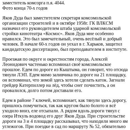
заместитель комсорга п.я. 4044.
Фото конца 70-х годов
Яков Дуда был заместителем секретаря комсомольской
организации строителей и в октябре 1958г. ГК ВЛКСМ
назначил его руководителем штаба ударной комсомольской
стройки кинотеатра «Космос». Яков Дуда мне особенно
нравился. Это был замечательный, очень весёлый и добрый
человек. В начале 60-х годов он уехал в г. Харьков, защитил
кандидатскую диссертацию, был преподавателем в институте.
Проезжая по округе и окрестностям города, Алексей
Леонидович частенько вспоминал своё комсомольское
прошлое. Едем по дороге из Кыштыма, он говорит, что отсюда
тянули ЛЭП. Едем мимо заливчика по дороге на 21 площадку,
он вспоминал, что зимой здесь хотели сделать каток. Загнали
грейдер Катерпиллер на лёд, чтобы снег почистить, а он
провалился, долго потом доставали его.
Едем в районе 7 ключей, вспоминает, как тянули здесь дорогу,
пришлось помучиться, так как кругом было болото и всё
уходило вниз, еле отсыпали. А рядом вдоль дороги тянул с
озера Иткуль водовод его друг Яков Дуда. При строительстве
дороги на 3 и 4 площадку рассказывал, что находили много ям
углежогов. При поездке в сад по маршруту № 52, обязательно