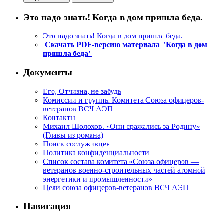
Это надо знать! Когда в дом пришла беда.
Это надо знать! Когда в дом пришла беда.
Скачать PDF-версию материала "Когда в дом
пришла беда"
Документы
Его, Отчизна, не забудь
Комиссии и группы Комитета Союза офицеров-
ветеранов ВСЧ АЭП
Контакты
Михаил Шолохов. «Они сражались за Родину»
(Главы из романа)
Поиск сослуживцев
Политика конфиденциальности
Список состава комитета «Союза офицеров —
ветеранов военно-строительных частей атомной
энергетики и промышленности»
Цели союза офицеров-ветеранов ВСЧ АЭП
Навигация