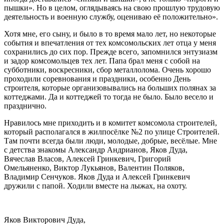
пышки». Но в целом, оглядываясь на свою прошлую трудовую
деятельность и военную службу, оцениваю её положительно».
Хотя мне, его сыну, и было в то время мало лет, но некоторые
события и впечатления от тех комсомольских лет отца у меня
сохранились до сих пор. Прежде всего, запомнился энтузиазм
и задор комсомольцев тех лет. Папа брал меня с собой на
субботники, воскресники, сбор металлолома. Очень хорошо
проходили соревнования и праздники, особенно День
строителя, которые организовывались на больших полянах за
коттеджами. Да и коттеджей то тогда не было. Было весело и
празднично.
Нравилось мне приходить и в комитет комсомола строителей,
который располагался в жилпосёлке №2 по улице Строителей.
Там почти всегда были люди, молодые, добрые, весёлые. Мне
с детства знакомы Александр Андрианов, Яков Дуда,
Вячеслав Власов, Алексей Гринкевич, Григорий
Омельяненко, Виктор Лукьянов, Валентин Поляков,
Владимир Сенчуков. Яков Дуда и Алексей Гринкевич
дружили с папой. Ходили вместе на лыжах, на охоту.
Яков Викторович Дуда,