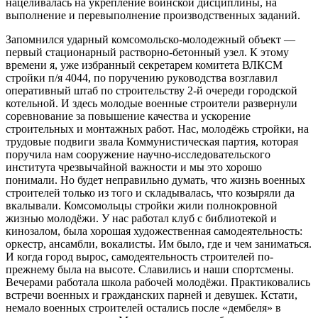
нацеливалась на укрепление воинской дисциплины, на
выполнение и перевыполнение производственных заданий.
Запомнился ударный комсомольско-молодежный объект —
первый стационарный растворно-бетонный узел. К этому
времени я, уже избранный секретарем комитета ВЛКСМ
стройки п/я 4044, по поручению руководства возглавил
оперативный штаб по строительству 2-й очереди городской
котельной. И здесь молодые военные строители развернули
соревнование за повышение качества и ускорение
строительных и монтажных работ. Нас, молодёжь стройки, на
трудовые подвиги звала Коммунистическая партия, которая
поручила нам сооружение научно-исследовательского
института чрезвычайной важности и мы это хорошо
понимали. Но будет неправильно думать, что жизнь военных
строителей только из того и складывалась, что козыряли да
вкалывали. Комсомольцы стройки жили полнокровной
жизнью молодёжи. У нас работал клуб с библиотекой и
кинозалом, была хорошая художественная самодеятельность:
оркестр, ансамбли, вокалисты. Им было, где и чем заниматься.
И когда город вырос, самодеятельность строителей по-
прежнему была на высоте. Славились и наши спортсмены.
Вечерами работала школа рабочей молодёжи. Практиковались
встречи военных и гражданских парней и девушек. Кстати,
немало военных строителей остались после «дембеля» в