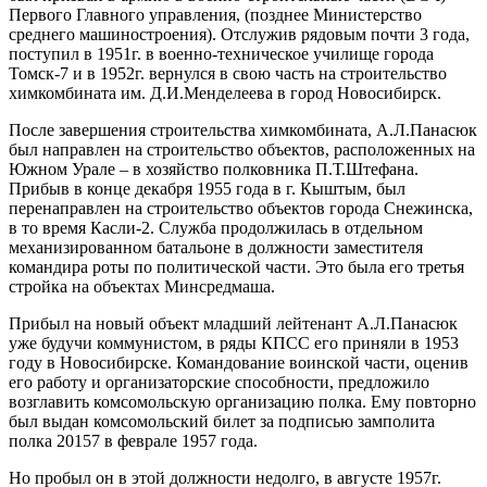
Первого Главного управления, (позднее Министерство
среднего машиностроения). Отслужив рядовым почти 3 года,
поступил в 1951г. в военно-техническое училище города
Томск-7 и в 1952г. вернулся в свою часть на строительство
химкомбината им. Д.И.Менделеева в город Новосибирск.
После завершения строительства химкомбината, А.Л.Панасюк
был направлен на строительство объектов, расположенных на
Южном Урале – в хозяйство полковника П.Т.Штефана.
Прибыв в конце декабря 1955 года в г. Кыштым, был
перенаправлен на строительство объектов города Снежинска,
в то время Касли-2. Служба продолжилась в отдельном
механизированном батальоне в должности заместителя
командира роты по политической части. Это была его третья
стройка на объектах Минсредмаша.
Прибыл на новый объект младший лейтенант А.Л.Панасюк
уже будучи коммунистом, в ряды КПСС его приняли в 1953
году в Новосибирске. Командование воинской части, оценив
его работу и организаторские способности, предложило
возглавить комсомольскую организацию полка. Ему повторно
был выдан комсомольский билет за подписью замполита
полка 20157 в феврале 1957 года.
Но пробыл он в этой должности недолго, в августе 1957г.