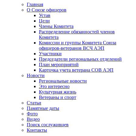
Главная
О Союзе офицеров
Устав
Цели
Члены Комитета
Распределение обязанностей членов
Комитета
Комиссии и группы Комитета Союза
офицеров-ветеранов ВСЧ АЭП
Участники
Председатели региональных отделений
План мероприятий
Карточка учета ветерана CОВ АЭП
Новости
Региональные новости
Это интересно
Культурная жизнь
Ветераны и спорт
Статьи
Памятные даты
Фото
Видео
Поиск сослуживцев
Контакты