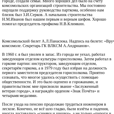
городе, создали семьи. Много хороших дел было на счету
комсомольских организаций строительства. Мы постоянно
ощущали поддержку руководства парткома, особенно нам
близок был З.И.Серков. А начальник строительства
Н.М.Иванов был нашим первым и верным шефом. Хорошо
помогал председатель профкома Н.В.Климкин.
Комсомольский билет А.Л.Панасюка. Надпись на билете: «Вруча
комсомоле. Секретарь ГК ВЛКСМ А.Андрианов».
В 1960 г. я был уволен в запас. Из города не уехал, работал
заведующим отделом культуры горисполкома. Затем работал в
горкоме партии: инструктором, заведующим отделом,
секретарём горкома, а в 1979 году был избран на должность
первого заместителя председателя горисполкома. Приятно
сознавать, что многое удалось осуществить с помощью
общественности. И это было оценено и горожанами, и
правительством: мне присвоили звание «Заслуженный
ветеран города», я награждён орденом «Знак Почёта» и
четырьмя медалями.
После ухода на пенсию продолжаю трудиться инженером в
лесхозе. Конечно, не всё шло гладко, были взлёты и падения,
иногда доставались «синяки и шишки», а не только «пироги и