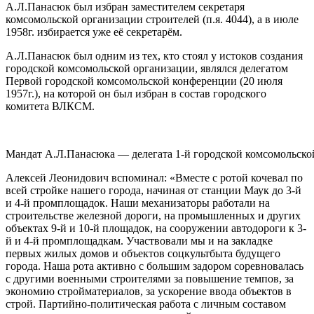
А.Л.Панасюк был избран заместителем секретаря
комсомольской организации строителей (п.я. 4044), а в июле
1958г. избирается уже её секретарём.
А.Л.Панасюк был одним из тех, кто стоял у истоков создания
городской комсомольской организации, являлся делегатом
Первой городской комсомольской конференции (20 июля
1957г.), на которой он был избран в состав городского
комитета ВЛКСМ.
Мандат А.Л.Панасюка — делегата 1-й городской комсомольской
Алексей Леонидович вспоминал: «Вместе с ротой кочевал по
всей стройке нашего города, начиная от станции Маук до 3-й
и 4-й промплощадок. Наши механизаторы работали на
строительстве железной дороги, на промышленных и других
объектах 9-й и 10-й площадок, на сооружении автодороги к 3-
й и 4-й промплощадкам. Участвовали мы и на закладке
первых жилых домов и объектов соцкультбыта будущего
города. Наша рота активно с большим задором соревновалась
с другими военными строителями за повышение темпов, за
экономию стройматериалов, за ускорение ввода объектов в
строй. Партийно-политическая работа с личным составом