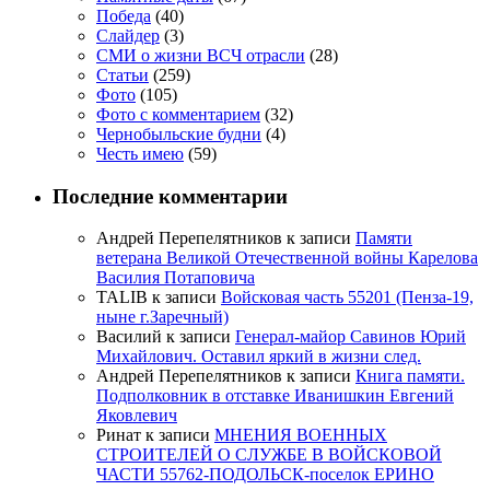
Победа
(40)
Слайдер
(3)
СМИ о жизни ВСЧ отрасли
(28)
Статьи
(259)
Фото
(105)
Фото с комментарием
(32)
Чернобыльские будни
(4)
Честь имею
(59)
Последние комментарии
Андрей Перепелятников
к записи
Памяти
ветерана Великой Отечественной войны Карелова
Василия Потаповича
TALIB
к записи
Войсковая часть 55201 (Пенза-19,
ныне г.Заречный)
Василий
к записи
Генерал-майор Савинов Юрий
Михайлович. Оставил яркий в жизни след.
Андрей Перепелятников
к записи
Книга памяти.
Подполковник в отставке Иванишкин Евгений
Яковлевич
Ринат
к записи
МНЕНИЯ ВОЕННЫХ
СТРОИТЕЛЕЙ О СЛУЖБЕ В ВОЙСКОВОЙ
ЧАСТИ 55762-ПОДОЛЬСК-поселок ЕРИНО