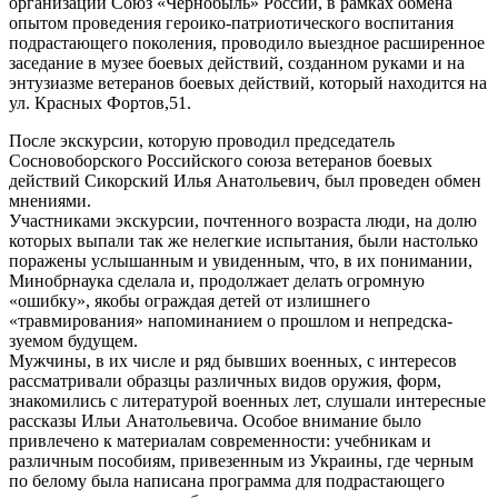
организации Союз «Чернобыль» России, в рамках обмена
опытом проведения героико-патриотического воспитания
подрастающего поколения, проводило выездное расширенное
заседание в музее боевых действий, созданном руками и на
энтузиазме ветеранов боевых действий, который находится на
ул. Красных Фортов,51.
После экскурсии, которую проводил председатель
Сосновоборского Российского союза ветеранов боевых
действий Сикорский Илья Анатольевич, был проведен обмен
мнениями.
Участниками экскурсии, почтенного возраста люди, на долю
которых выпали так же нелегкие испытания, были настолько
поражены услышанным и увиденным, что, в их понимании,
Минобрнаука сделала и, продолжает делать огромную
«ошибку», якобы ограждая детей от излишнего
«травмирования» напоминанием о прошлом и непредска-
зуемом будущем.
Мужчины, в их числе и ряд бывших военных, с интересов
рассматривали образцы различных видов оружия, форм,
знакомились с литературой военных лет, слушали интересные
рассказы Ильи Анатольевича. Особое внимание было
привлечено к материалам современности: учебникам и
различным пособиям, привезенным из Украины, где черным
по белому была написана программа для подрастающего