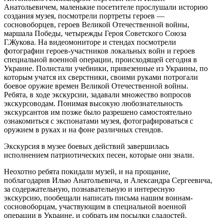
Анатольевичем, маленькие посетителе прослушали историю
создания музея, посмотрели портреты героев —
сосновоборцев, героев Великой Отечественной войны,
маршала Победы, четырежды Героя Советского Союза
Г.Жукова. На видеомониторе и стендах посмотрели
фотографии героев-участников локальных войн и героев
специальной военной операции, происходящей сегодня в
Украине. Полистали учебники, привезенные из Украины, по
которым учатся их сверстники, своими руками потрогали
боевое оружие времен Великой Отечественной войны.
Ребята, в ходе экскурсии, задавали множество вопросов
экскурсоводам. Понимая высокую любознательность
экскурсантов им позже было разрешено самостоятельно
ознакомиться с экспонатами музея, фотографироваться с
оружием в руках и на фоне различных стендов.
Экскурсия в музее боевых действий завершилась
исполнением патриотических песен, которые они знали.
Неохотно ребята покидали музей, и на прощание,
поблагодарив Илью Анатольевича, и Александра Сергеевича,
за содержательную, познавательную и интересную
экскурсию, пообещали написать письма нашим воинам-
сосновоборцам, участвующим в специальной военной
операции в Украине, и собрать им посылки сладостей.