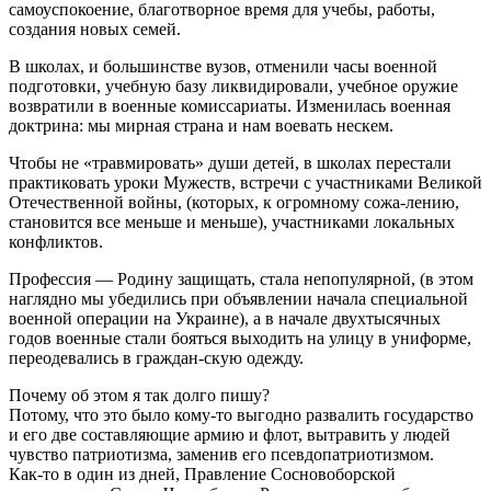
самоуспокоение, благотворное время для учебы, работы,
создания новых семей.
В школах, и большинстве вузов, отменили часы военной
подготовки, учебную базу ликвидировали, учебное оружие
возвратили в военные комиссариаты. Изменилась военная
доктрина: мы мирная страна и нам воевать нескем.
Чтобы не «травмировать» души детей, в школах перестали
практиковать уроки Мужеств, встречи с участниками Великой
Отечественной войны, (которых, к огромному сожа-лению,
становится все меньше и меньше), участниками локальных
конфликтов.
Профессия — Родину защищать, стала непопулярной, (в этом
наглядно мы убедились при объявлении начала специальной
военной операции на Украине), а в начале двухтысячных
годов военные стали бояться выходить на улицу в униформе,
переодевались в граждан-скую одежду.
Почему об этом я так долго пишу?
Потому, что это было кому-то выгодно развалить государство
и его две составляющие армию и флот, вытравить у людей
чувство патриотизма, заменив его псевдопатриотизмом.
Как-то в один из дней, Правление Сосновоборской