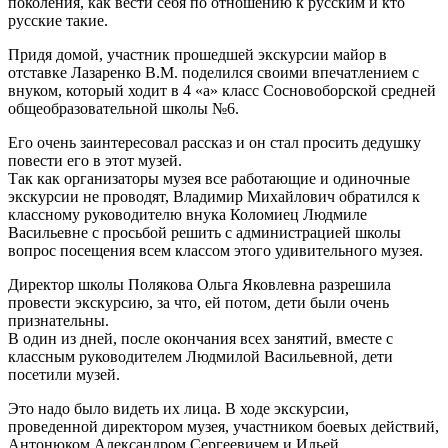
поколения, как вести себя по отношению к русским и кто
русские такие.
Придя домой, участник прошедшей экскурсии майор в
отставке Лазаренко В.М. поделился своими впечатлением с
внуком, который ходит в 4 «а» класс Сосновоборской средней
общеобразовательной школы №6.
Его очень заинтересовал рассказ и он стал просить дедушку
повести его в этот музей.
Так как организаторы музея все работающие и одиночные
экскурсии не проводят, Владимир Михайлович обратился к
классному руководителю внука Коломиец Людмиле
Васильевне с просьбой решить с администрацией школы
вопрос посещения всем классом этого удивительного музея.
Директор школы Полякова Ольга Яковлевна разрешила
провести экскурсию, за что, ей потом, дети были очень
признательны.
В один из дней, после окончания всех занятий, вместе с
классным руководителем Людмилой Васильевной, дети
посетили музей.
Это надо было видеть их лица. В ходе экскурсии,
проведенной директором музея, участником боевых действий,
Антонюком Александром Сергеевичем и Ильей