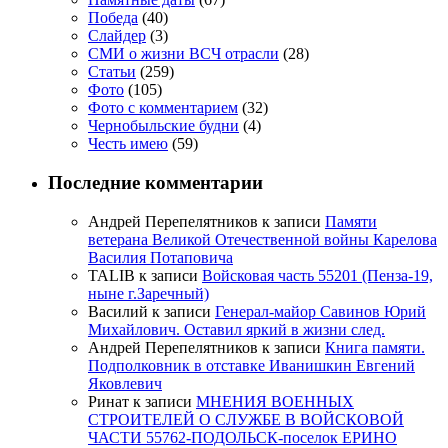
Победа
(40)
Слайдер
(3)
СМИ о жизни ВСЧ отрасли
(28)
Статьи
(259)
Фото
(105)
Фото с комментарием
(32)
Чернобыльские будни
(4)
Честь имею
(59)
Последние комментарии
Андрей Перепелятников
к записи
Памяти
ветерана Великой Отечественной войны Карелова
Василия Потаповича
TALIB
к записи
Войсковая часть 55201 (Пенза-19,
ныне г.Заречный)
Василий
к записи
Генерал-майор Савинов Юрий
Михайлович. Оставил яркий в жизни след.
Андрей Перепелятников
к записи
Книга памяти.
Подполковник в отставке Иванишкин Евгений
Яковлевич
Ринат
к записи
МНЕНИЯ ВОЕННЫХ
СТРОИТЕЛЕЙ О СЛУЖБЕ В ВОЙСКОВОЙ
ЧАСТИ 55762-ПОДОЛЬСК-поселок ЕРИНО