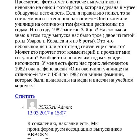
Просмотрел фото отчет о встрече выпускников и
невольно на одной фотографии, которая сделана в музее
обнаружил неточность. Если я правильно понял, то за
спинами висит стенд под названием «Они окончили
училище на отлично»и там фамилии расписаны по
годам. Но в году 1982 записан Зайцев? На сколько я
знаю в этом году выпуска нас было трое ( двое из пятой
роты Уваров и Ковалев и я из 6 роты). Это что
небольшой ляп или этот стенд связан еще с чем-то?
Может кто прочтет этот комментарий и прояснит мне
ситуацию? Вообще то и по другим годам я увидел
неточности. У меня есть фото нас троих лейтенантов
1982 года на фоне доски «Они окончили училище на
отлично»и там с 1954 по 1982 год видны фамилии,
которые были выдавлены на меди и висели на учебном
корпусе.
Ответить
25525.ru Admin
:
13.03.2017 в 15:07
К сожалению, накладки есть. Мы
проинформируем ассоциацию выпускников
ВВВСКУ.