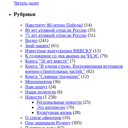
Читать далее
Рубрики
Навстречу 80-летию Победы!
(14)
80 лет атомной отрасли России
(35)
75 лет атомной отрасли России
(51)
Видео
(241)
Знай наших!
(61)
Известные выпускники ВВВСКУ
(12)
К годовщине со дня аварии на ЧАЭС
(79)
Книга "50 лет вместе"
(7)
Книга "В одном строю. Воспоминания ветеранов
военно-строительных частей."
(62)
Книга "Славные традиции"
(12)
Мероприятия
(36)
Нам пишут
(24)
Наши родители
(6)
Новости
(1 258)
Региональные новости
(25)
Это интересно
(70)
Культурная жизнь
(28)
О союзе офицеров
(16)
Они защищали Родину
(305)
Памятные даты
(67)