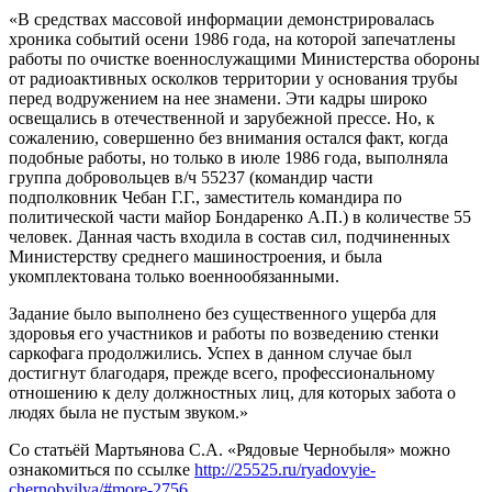
«В средствах массовой информации демонстрировалась
хроника событий осени 1986 года, на которой запечатлены
работы по очистке военнослужащими Министерства обороны
от радиоактивных осколков территории у основания трубы
перед водружением на нее знамени. Эти кадры широко
освещались в отечественной и зарубежной прессе. Но, к
сожалению, совершенно без внимания остался факт, когда
подобные работы, но только в июле 1986 года, выполняла
группа добровольцев в/ч 55237 (командир части
подполковник Чебан Г.Г., заместитель командира по
политической части майор Бондаренко А.П.) в количестве 55
человек. Данная часть входила в состав сил, подчиненных
Министерству среднего машиностроения, и была
укомплектована только военнообязанными.
Задание было выполнено без существенного ущерба для
здоровья его участников и работы по возведению стенки
саркофага продолжились. Успех в данном случае был
достигнут благодаря, прежде всего, профессиональному
отношению к делу должностных лиц, для которых забота о
людях была не пустым звуком.»
Со статьёй Мартьянова С.А. «Рядовые Чернобыля» можно
ознакомиться по ссылке
http://25525.ru/ryadovyie-
chernobyilya/#more-2756