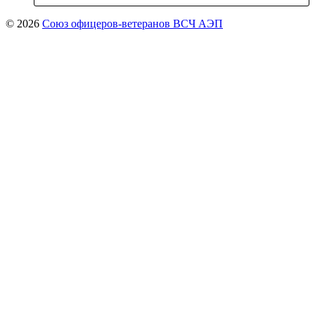
© 2026
Союз офицеров-ветеранов ВСЧ АЭП