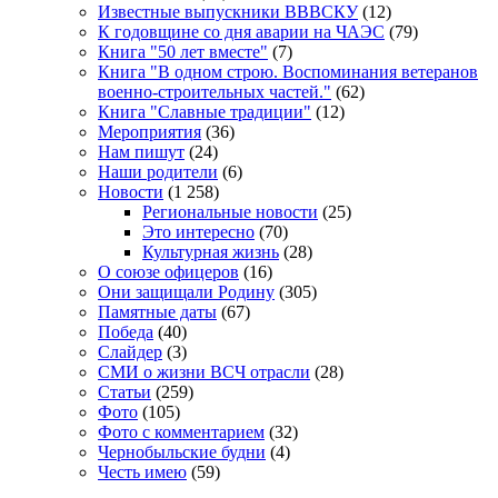
Известные выпускники ВВВСКУ
(12)
К годовщине со дня аварии на ЧАЭС
(79)
Книга "50 лет вместе"
(7)
Книга "В одном строю. Воспоминания ветеранов
военно-строительных частей."
(62)
Книга "Славные традиции"
(12)
Мероприятия
(36)
Нам пишут
(24)
Наши родители
(6)
Новости
(1 258)
Региональные новости
(25)
Это интересно
(70)
Культурная жизнь
(28)
О союзе офицеров
(16)
Они защищали Родину
(305)
Памятные даты
(67)
Победа
(40)
Слайдер
(3)
СМИ о жизни ВСЧ отрасли
(28)
Статьи
(259)
Фото
(105)
Фото с комментарием
(32)
Чернобыльские будни
(4)
Честь имею
(59)