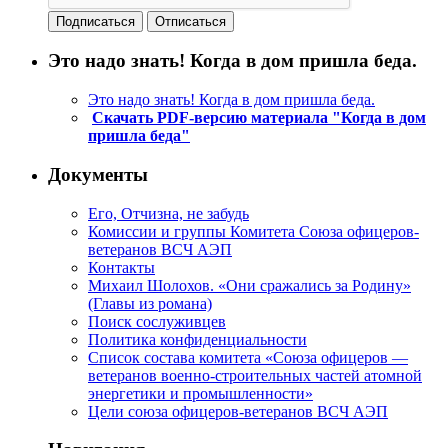
Это надо знать! Когда в дом пришла беда.
Это надо знать! Когда в дом пришла беда.
Скачать PDF-версию материала "Когда в дом
пришла беда"
Документы
Его, Отчизна, не забудь
Комиссии и группы Комитета Союза офицеров-
ветеранов ВСЧ АЭП
Контакты
Михаил Шолохов. «Они сражались за Родину»
(Главы из романа)
Поиск сослуживцев
Политика конфиденциальности
Список состава комитета «Союза офицеров —
ветеранов военно-строительных частей атомной
энергетики и промышленности»
Цели союза офицеров-ветеранов ВСЧ АЭП