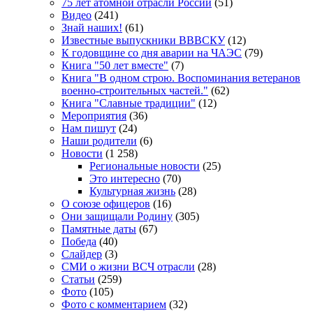
75 лет атомной отрасли России
(51)
Видео
(241)
Знай наших!
(61)
Известные выпускники ВВВСКУ
(12)
К годовщине со дня аварии на ЧАЭС
(79)
Книга "50 лет вместе"
(7)
Книга "В одном строю. Воспоминания ветеранов
военно-строительных частей."
(62)
Книга "Славные традиции"
(12)
Мероприятия
(36)
Нам пишут
(24)
Наши родители
(6)
Новости
(1 258)
Региональные новости
(25)
Это интересно
(70)
Культурная жизнь
(28)
О союзе офицеров
(16)
Они защищали Родину
(305)
Памятные даты
(67)
Победа
(40)
Слайдер
(3)
СМИ о жизни ВСЧ отрасли
(28)
Статьи
(259)
Фото
(105)
Фото с комментарием
(32)