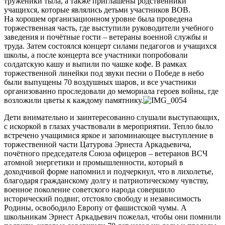
труженики тыла, а также приглашены родственники
учащихся, которые являлись детьми участников ВОВ.
На хорошем организационном уровне была проведена
торжественная часть, где выступили руководители учебного
заведения и почётные гости – ветераны военной службы и
труда. Затем состоялся концерт силами педагогов и учащихся
школы, а после концерта все участники попробовали
солдатскую кашу и выпили по чашке кофе. В рамках
торжественной линейки под звуки песни о Победе в небо
были выпущены 70 воздушных шаров, и все участники
организованно проследовали до мемориала героев войны, где
возложили цветы к каждому памятнику.
Дети внимательно и заинтересованно слушали выступающих,
с искоркой в глазах участвовали в мероприятии. Тепло было
встречено учащимися яркое и запоминающее выступление в
торжественной части Цатурова Эрнеста Аркадьевича,
почётного председателя Союза офицеров – ветеранов ВСЧ
атомной энергетики и промышленности, который в
доходчивой форме напомнил и подчеркнул, что в лихолетье,
благодаря гражданскому долгу и патриотическому чувству,
военное поколение советского народа совершило
исторический подвиг, отстояло свободу и независимость
Родины, освободило Европу от фашистской чумы. А
школьникам Эрнест Аркадьевич пожелал, чтобы они помнили