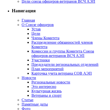
Цели союза офицеров-ветеранов ВСЧ АЭП
Навигация
Главная
О Союзе офицеров
Устав
Цели
Члены Комитета
Распределение обязанностей членов
Комитета
Комиссии и группы Комитета Союза
офицеров-ветеранов ВСЧ АЭП
Участники
Председатели региональных отделений
План мероприятий
Карточка учета ветерана CОВ АЭП
Новости
Региональные новости
Это интересно
Культурная жизнь
Ветераны и спорт
Статьи
Памятные даты
Фото